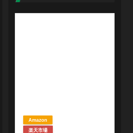
【予約商品
2026年4月24日
発売予定】 マ
ジック ザ・ギ
ャザリング ス
トリクスヘイ
ヴンの秘密 統
率者デッキ プ
リズマリの技
巧 英語版 MTG
Amazon
楽天市場