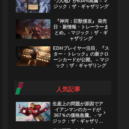
つ大地》が634%高騰 – マ
ジック：ザ・ギャザリング
『神河：巨獣侵攻』 発売
日・新情報・トレーラーま
とめ。- マジック：ザ・ギ
ャザリング
EDHプレイヤー注目、『ス
ター・トレック』の新クロ
ーンカードが公開。 – マジ
ック：ザ・ギャザリング
人気記事
生産上の問題が原因でア
イアンマンのカードが
367％の価格急騰。 - マ
ジック：ザ・ギャザリン
グ