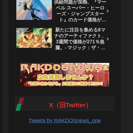
供給問題が加熱、『マー
ベル スーパー・ヒーロ
ーズ・ジャンプスター
ト』のカード価格が
4444％急騰。 - マジッ
新たに注目を集める8マ
ク：ザ・ギャザリング
ナのアーティファクト、
3週間で価格が271％急
騰。- マジック：ザ・ギ
ャザリング
X（旧Twitter）
Tweets by RAKDOSnews_ope