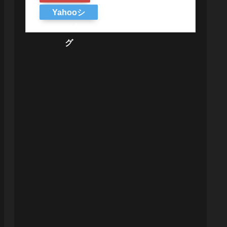
Yahooシ
ョッピン
グ