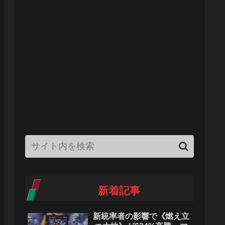
新着記事
新統率者の影響で《燃え立