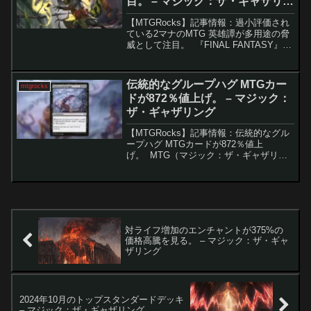
目。 – マジック：ザ・ギャザリン
グ
【MTGRocks】記事情報：過小評価され
ている2マナのMTG 英雄譚が多用途の脅
威として注目。 『FINAL FANTASY』コ
ラボセットからは、「召喚」シリーズの
強力な英雄譚・クリーチャーが多数登場
しています。中でも「召喚：バハムー
伝統的なグループハグ MTGカー
mtgrocks
ト...
ドが872％値上げ。 – マジック：
ザ・ギャザリング
【MTGRocks】記事情報：伝統的なグル
ープハグ MTGカードが872％値上
げ。 MTG（マジック：ザ・ギャザリン
グ）の構築済みデッキにアップグレード
が行われる際、特定のカードの価格が上
昇することは珍しくありません。特に人
気のあるデッキ...
対ライフ増加のエンチャントが375%の
価格高騰を見る。 – マジック：ザ・ギャ
ザリング
2024年10月のトップスタンダードデッキ
– マジック：ザ・ギャザリング