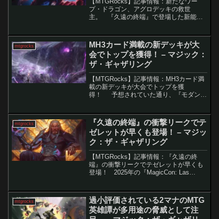
【MTGRocks】記事情報：新たなワー
プ・ドラゴン、アグロデッキの救世
主。 『久遠の終端』で登場した新能力
「ワープ」は構築戦に急速な影響を与え
ています。その中でも「新星のヘルカイ
ト」は、登場当初は注目度が低かったも
MH3カード満載の新デッキが大
mtgrocks
のの、今や赤単アグロ...
会でトップを獲得！ – マジック：
ザ・ギャザリング
【MTGRocks】記事情報：MH3カード満
載の新デッキが大会でトップを獲
得！ 予想されていた通り、『モダンホ
ライゾン3』でエルドラージが大きな役割
を果たしている中、エルドラージデッキ
がモダンフォーマットに再び登場しまし
『久遠の終端』の衝撃リークでテ
mtgrocks
た。最近のM...
ゼレットが早くも登場！ – マジッ
ク：ザ・ギャザリング
【MTGRocks】記事情報：『久遠の終
端』の衝撃リークでテゼレットが早くも
登場！ 2025年の『MagicCon: Las
Vegas』で披露される最新セット『久遠
の終端』。そのプレビューを前に、注目
のプレインズウォーカー「冷酷な船長...
過小評価されている2マナのMTG
mtgrocks
英雄譚が多用途の脅威として注