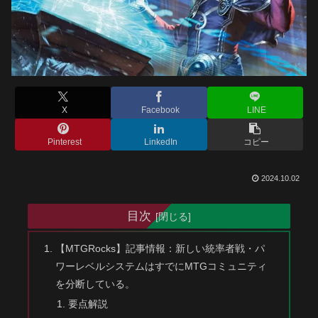
X
Facebook
LINE
Pinterest
LinkedIn
コピー
2024.10.02
目次
【MTGRocks】記事情報：新しい統率者戦・パ
ワーレベルシステムはすでにMTGコミュニティ
を分断している。
要点解説