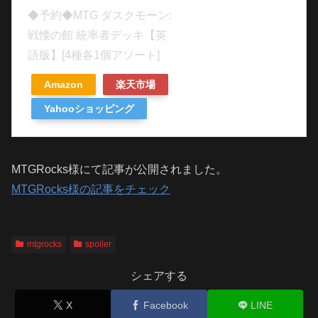
◆予約◆MTG ダスクモーン:
戦慄の館 統率者デッキ【英
語版】[4種各1個アソート]
Amazon
楽天市場
Yahooショッピング
MTGRocks様にて記事が公開されました。
MTGRocks様の記事をチェック
mtgrocks
spoiler
シェアする
X
Facebook
LINE