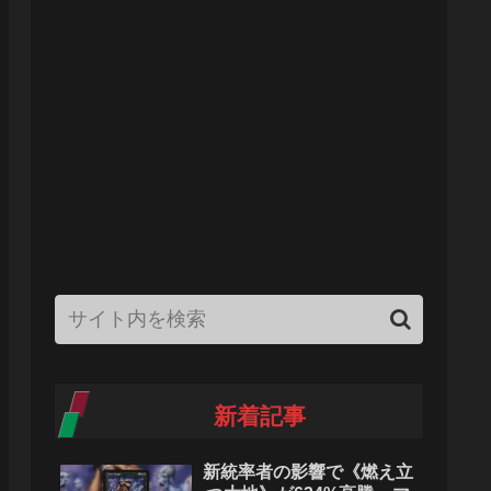
新着記事
新統率者の影響で《燃え立