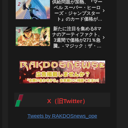
供給問題が加熱、『マー
ベル スーパー・ヒーロ
ーズ・ジャンプスター
ト』のカード価格が
4444％急騰。 - マジッ
新たに注目を集める8マ
ク：ザ・ギャザリング
ナのアーティファクト、
3週間で価格が271％急
騰。- マジック：ザ・ギ
ャザリング
X（旧Twitter）
Tweets by RAKDOSnews_ope