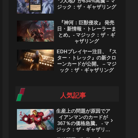
つ大地》が634%高騰 – マ
ジック：ザ・ギャザリング
『神河：巨獣侵攻』 発売
日・新情報・トレーラーま
とめ。- マジック：ザ・ギ
ャザリング
EDHプレイヤー注目、『ス
ター・トレック』の新クロ
ーンカードが公開。 – マジ
ック：ザ・ギャザリング
人気記事
生産上の問題が原因でア
イアンマンのカードが
367％の価格急騰。 - マ
ジック：ザ・ギャザリン
グ