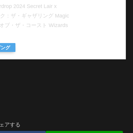
p 2024 Secret Lair x
JP マジック：ザ・ギャザリング Magic
ズ・オブ・ザ・コースト Wizards
ピング
ェアする