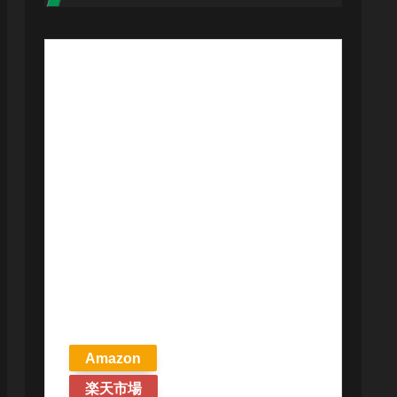
【予約商品
2026年4月24日
発売予定】 マ
ジック ザ・ギ
ャザリング ス
トリクスヘイ
ヴンの秘密 統
率者デッキ プ
リズマリの技
巧 英語版 MTG
Amazon
楽天市場