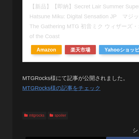
【新品】【即納】Secret Lair Summer Superdro
Hatsune Miku: Digital Sensation 
The Gathering MTG 初音ミク ウィザー
of the Coast
Amazon
楽天市場
Yahooショッ
MTGRocks様にて記事が公開されました。
MTGRocks様の記事をチェック
mtgrocks
spoiler
シ