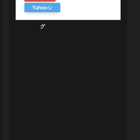
Yahooシ
ョッピン
グ