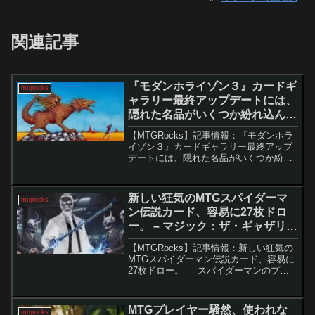
関連記事
『モダンホライゾン３』カードギ
mtgrocks
ャラリー最終アップデートには、
隠れた名品がいくつか紛れ込んで
います！ – マジック：ザ・ギャザ
【MTGRocks】記事情報：『モダンホラ
リング
イゾン３』カードギャラリー最終アップ
デートには、隠れた名品がいくつか紛れ
込んでいます！ 『モダンホライゾ
ン3』のプレビューシーズンが終了しまし
た。このシーズンでは、多数のリークや
新しい狂気のMTGスパイダーマ
mtgrocks
強...
ン伝説カード、容易に27枚ドロ
ー。 – マジック：ザ・ギャザリン
グ
【MTGRocks】記事情報：新しい狂気の
MTGスパイダーマン伝説カード、容易に
27枚ドロー。 スパイダーマンのプレ
ビューシーズンがついに終了し、最後を
飾る強力な新カードが公開されました。
特に「ミスター・ネガティブ」は驚異的
MTGプレイヤー騒然、使われな
mtgrocks