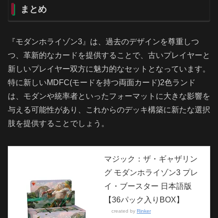
まとめ
『モダンホライゾン3』は、過去のデザインを尊重しつ
つ、革新的なカードを提供することで、古いプレイヤーと
新しいプレイヤー双方に魅力的なセットとなっています。
特に新しいMDFC(モードを持つ両面カード)2色ランド
は、モダンや統率者といったフォーマットに大きな影響を
与える可能性があり、これからのデッキ構築に新たな選択
肢を提供することでしょう。
マジック：ザ・ギャザリン
グ モダンホライゾン3 プレ
イ・ブースター 日本語版
【36パック入りBOX】
created by
Rinker