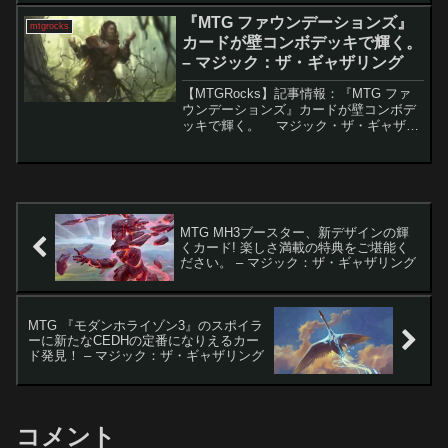
る中、スタンダードではどのような変化
『MTG ファウンデーションズ』
mtgrocks
が見られるのか、...
カードが壁コンボデッキで輝く。
– マジック：ザ・ギャザリング
【MTGRocks】記事情報：『MTG ファ
ウンデーションズ』カードが壁コンボデ
ッキで輝く。 マジック・ザ・ギャザリ
ング（MTG）のコモンカードは、通常は
リミテッド戦のサポートに焦点を当てた
デザインですが、時折、パウパーフォー
マットで...
MTG MH3ブースター、新デザインの輝
くカード! 楽しさ満載の特典をご堪能く
ださい。 – マジック：ザ・ギャザリング
MTG 『モダンホライゾン3』のスポイラ
ーに新たなCEDHの定番になりえるカー
ド発見！ – マジック：ザ・ギャザリング
コメント