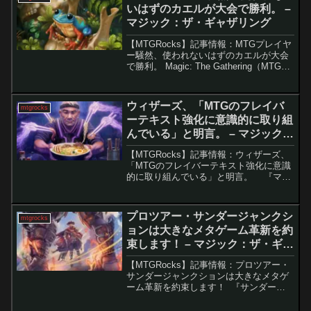
なカード...
いはずのカエルが大会で勝利。 –
マジック：ザ・ギャザリング
【MTGRocks】記事情報：MTGプレイヤ
ー騒然、使われないはずのカエルが大会
で勝利。 Magic: The Gathering（MTG）
のカード「ヤドクガエル」は、その可愛
らしい見た目からファンに愛されてきま
したが、競技シーンではほとん...
ウィザーズ、「MTGのフレイバ
mtgrocks
ーテキスト強化に意識的に取り組
んでいる」と明言。 – マジック：
ザ・ギャザリング
【MTGRocks】記事情報：ウィザーズ、
「MTGのフレイバーテキスト強化に意識
的に取り組んでいる」と明言。 『マジ
ック：ザ・ギャザリング（MTG）』にお
ける「フレイバーテキスト」は、1993年
の発売以来、世界観や物語を伝える重要
プロツアー・サンダージャンクシ
mtgrocks
な要...
ョンは大きなメタゲーム革新を約
束します！ – マジック：ザ・ギャ
ザリング
【MTGRocks】記事情報：プロツアー・
サンダージャンクションは大きなメタゲ
ーム革新を約束します！ 『サンダー・
ジャンクションの無法者』のリリースが
各フォーマットに大きな影響を与えてい