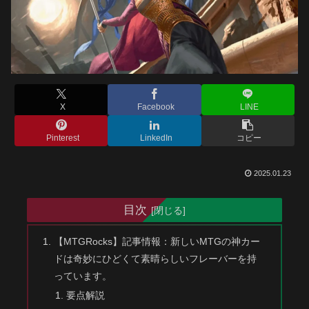
X
Facebook
LINE
Pinterest
LinkedIn
コピー
2025.01.23
目次
【MTGRocks】記事情報：新しいMTGの神カー
ドは奇妙にひどくて素晴らしいフレーバーを持
っています。
要点解説