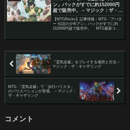
総じて好意的で...
ン」パックがすでに約152000円
超で販売中。 – マジック：ザ・ギ
ャザリング
【MTGRocks】記事情報：MTG「アバタ
ー 伝説の少年アン」パックがすでに約
152000円超で販売中。 MTG最新コラ
ボ『アバター 伝説の少年アン』は、発売
3か月前にもかかわらず予約段階で大きな
波紋を呼んでいます。コレクター・ブ
ー...
『霊気走破』をプレイする場所と方法 –
マジック：ザ・ギャザリング
MTG 『霊気走破』で「歩行バリスタ」
のバリエーションが登場。 – マジック：
ザ・ギャザリング
コメント