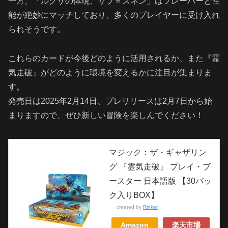
一方、「ルクサの体現、サブ＝スネン」はフレーバーと性
能が絶妙にマッチしており、多くのプレイヤーに受け入れ
られそうです。
これらのカードが今後どのように活用されるか、また『霊
気走破』がどのように環境を変えるかに注目が集まりま
す。
発売日は2025年2月14日、プレリリースは2月7日から始
まりますので、ぜひ新しい冒険を楽しんでください！
マジック：ザ・ギャザリン
グ 『霊気走破』 プレイ・ブ
ースター 日本語版 【30パッ
ク入りBOX】
created by
Rinker
Amazon
楽天市場