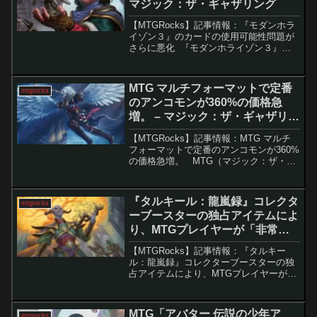
マジック：ザ・ギャザリング
【MTGRocks】記事情報：『モダンホラ
イゾン３』のカードの使用可能性問題が
さらに悪化 『モダンホライゾン３』の
デビューストリームにて、セットのプレ
ビューが行われましたが、一部の新カー
ドに対する懸念が生じています。特に注
MTG マルチフォーマットで定番
mtgrocks
目されているのは...
のアンコモンが360%の価格急
増。 – マジック：ザ・ギャザリン
グ
【MTGRocks】記事情報：MTG マルチ
フォーマットで定番のアンコモンが360%
の価格急増。 MTG（マジック：ザ・ギ
ャザリング）の「遠眼鏡のセイレーン」
というカードが、スタンダードやパイオ
ニアでの人気上昇により価格急騰を見せ
『タルキール：龍嵐録』コレクタ
mtgrocks
ていま...
ーブースターの独占アイテムによ
り、MTGプレイヤーが「非常に
失望」 – マジック：ザ・ギャザリ
【MTGRocks】記事情報：『タルキー
ング
ル：龍嵐録』コレクターブースターの独
占アイテムにより、MTGプレイヤーが
「非常に失望」 『タルキール：龍嵐
録』の第2週プレビューが盛り上がりを見
せる中、コミュニティ全体からの評価は
MTG「アバター 伝説の少年ア
mtgrocks