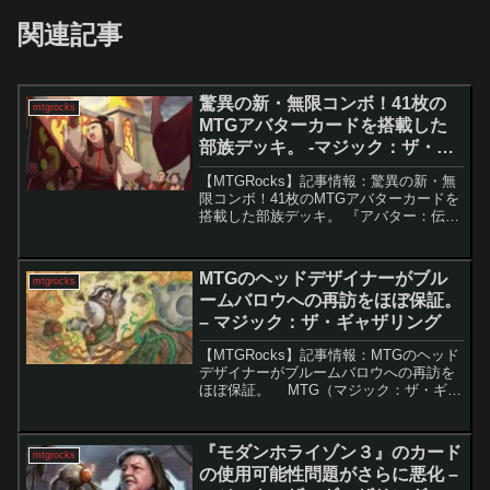
関連記事
驚異の新・無限コンボ！41枚の
mtgrocks
MTGアバターカードを搭載した
部族デッキ。 -マジック：ザ・ギ
ャザリング
【MTGRocks】記事情報：驚異の新・無
限コンボ！41枚のMTGアバターカードを
搭載した部族デッキ。 『アバター：伝説
の少年アン』コラボセットが、ついに
MTG ArenaとMagic Onlineでプレイ可能
になりました。公開初日から注目...
MTGのヘッドデザイナーがブル
mtgrocks
ームバロウへの再訪をほぼ保証。
– マジック：ザ・ギャザリング
【MTGRocks】記事情報：MTGのヘッド
デザイナーがブルームバロウへの再訪を
ほぼ保証。 MTG（マジック：ザ・ギャ
ザリング）の毎年リリースされるセット
の中でも、2024年の『ブルームバロウ』
は非常に高い評価を得ました。特に新し
『モダンホライゾン３』のカード
mtgrocks
い世...
の使用可能性問題がさらに悪化 –