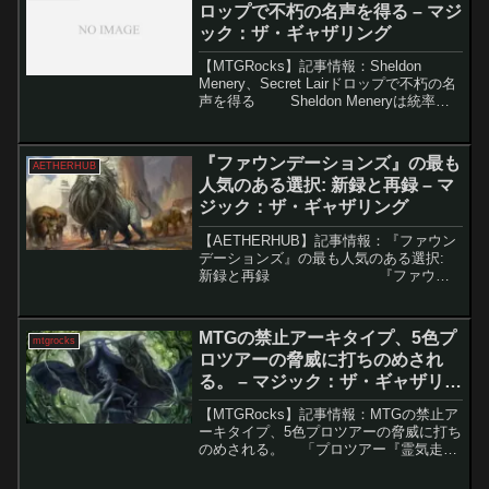
ロップで不朽の名声を得る – マジ
ック：ザ・ギャザリング
【MTGRocks】記事情報：Sheldon
Menery、Secret Lairドロップで不朽の名
声を得る Sheldon Meneryは統率者
フォーマットの神父として知られ、その
形成に大きな影響を与えました。彼はフ
ォーマッ...
『ファウンデーションズ』の最も
AETHERHUB
人気のある選択: 新録と再録 – マ
ジック：ザ・ギャザリング
【AETHERHUB】記事情報：『ファウン
デーションズ』の最も人気のある選択:
新録と再録 『ファウン
デーションズ』セットは、再録と新カー
ドの融合でスタンダード環境を変革中！
新たなデッキや復活...
MTGの禁止アーキタイプ、5色プ
mtgrocks
ロツアーの脅威に打ちのめされ
る。 – マジック：ザ・ギャザリン
グ
【MTGRocks】記事情報：MTGの禁止ア
ーキタイプ、5色プロツアーの脅威に打ち
のめされる。 「プロツアー『霊気走
破』」が終了し、事前の予想とは異なる
結果となりました。多くの人が「エスパ