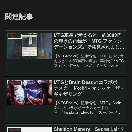
関連記事
MTG基準で考えると、約3000円
mtgrocks
の輝きの再録が『MTG ファウン
デーションズ』で発見されまし
た。 – マジック：ザ・ギャザリン
【MTGRocks】記事情報：MTG基準で考
グ
えると、約3000円の輝きの再録が『MTG
ファウンデーションズ』で発見されまし
た。 『MTG ファウンデーションズ』の
内容が明らかになり、これまで見逃され
がちだったセットの魅力が一層注目され
MTGとBrain Deadのコラボボー
mtgrocks
て...
ナスカード公開 – マジック：ザ・
ギャザリング
【MTGRocks】記事情報：MTGとBrain
Deadのコラボボーナスカード公
開 「Inside an Elevator」スーパードロ
ップの大半は、特に価値の面で期待外れ
でした。しかし、「Monty Python and
the Ho...
Sheldon Menery、Secret Lairド
mtgrocks