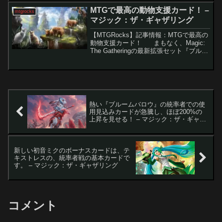
ー・ピクシーが環境を支配する」と考え
MTGで最高の動物支援カード！ –
mtgrocks
ていました...
マジック：ザ・ギャザリング
【MTGRocks】記事情報：MTGで最高の
動物支援カード！ まもなく、Magic:
The Gatheringの最新拡張セット『ブルー
ムバロウ』のプレビューが本格的に始ま
ります。『ブルームバロウ』は、Magic
の初の全て動物の次...
熱い『ブルームバロウ』の統率者での使
用見込みカードが急騰し、ほぼ200%の
上昇を見せる！ – マジック：ザ・ギャザ
リング
新しい初音ミクのボーナスカードは、テ
キストレスの、統率者戦の基本カードで
す。 – マジック：ザ・ギャザリング
コメント