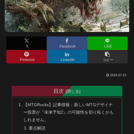
X
Facebook
LINE
Pinterest
LinkedIn
コピー
2024.07.23
目次
【MTGRocks】記事情報：新しいMTGデザイナ
ー投票が『未来予知2』の可能性を切り拓くかも
しれません。
要点解説