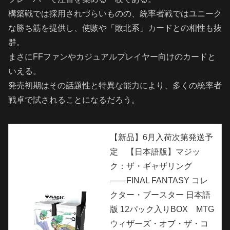
構築戦では採用されづらいものの、統率者戦ではユニーク
な勝ち筋を提供し、使嗾や「敗北系」カードとの相性も抜
群。
まさにFFファンやカジュアルプレイヤー向けのカードと
いえる。
発売初期はその話題性と特異な能力により、多くの統率者
戦卓で試されることになるだろう。
【新品】6月入荷次第発送予
定 【日本語版】マジッ
ク：ザ・ギャザリング
――FINAL FANTASY コレ
クター・ブースター 日本語
版 12パック入りBOX MTG
ウィザーズ・オブ・ザ・コ