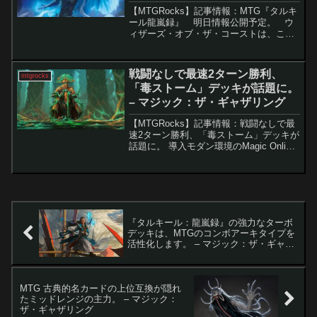
【MTGRocks】記事情報：MTG『タルキ
ール龍嵐録』 明日情報公開予定。 ウ
ィザーズ・オブ・ザ・コーストは、この1
週間で多数の発表を行っています。『フ
ァイナルファンタジー』セットの統率者
の公開、新たなSecret Lairドロップの...
戦闘なしで最速2ターン勝利、
mtgrocks
「毒ストーム」デッキが話題に。
– マジック：ザ・ギャザリング
【MTGRocks】記事情報：戦闘なしで最
速2ターン勝利、「毒ストーム」デッキが
話題に。 導入モダン環境のMagic Online
リーグで、「敬慕される腐敗僧」を軸に
した新たなコンボデッキが5勝0敗を達成
しました。このデッキは、MTGでも屈...
『タルキール：龍嵐録』の強力なターボ
デッキは、MTGのコンボアーキタイプを
活性化します。 – マジック：ザ・ギャザ
リング
MTG 古典的名カードの上位互換が隠れ
たミッドレンジの主力。 – マジック：
ザ・ギャザリング