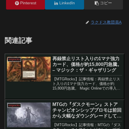
Pinterest
LinkedIn
コピー
ラクドス教団員A
関連記事
再録禁止リスト入りの1マナ強力
mtgrocks
カード、価格が約15,800円急騰。
– マジック：ザ・ギャザリング
【MTGRocks】記事情報：再録禁止リス
ト入りの1マナ強力カード、価格が約
15,800円急騰。 Magic Onlineでの導入と
直近の禁止改定を追い風に、Premodern
フォーマットの人気が急拡大。定番カー
ド需要が一気に高まり、供給不...
MTGの『ダスクモーン』ストア
mtgrocks
チャンピオンシッププロモは前回
から大幅なダウングレードしてい
ます。 – マジック：ザ・ギャザリ
【MTGRocks】記事情報：MTGの『ダス
ング