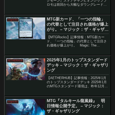
クモーン』ストアチャンピオンシッププ
ロモは前回から大幅なダウングレードし
ています。 2024年に向けて、Wizards
of the Coastはスタンダードフォーマット
を救うために大きな...
MTG新カード、「一つの指輪」
mtgrocks
の代替として注目され価格が爆上
がり。 – マジック：ザ・ギャザリ
ング
【MTGRocks】記事情報：MTG新カー
ド、「一つの指輪」の代替として注目さ
れ価格が爆上がり。 Magic: The
Gathering（MTG）の最新カード「洞察エ
ンジン」が、ここ1週間で急速に注目を集
め、価格も大きく上昇しています...
2025年1月のトップスタンダード
AETHERHUB
デッキ – マジック：ザ・ギャザリ
ング
【AETHERHUB】記事情報：2025年1月
のトップスタンダードデッキ 2025年1月
のMTGスタンダード環境は、昨年12月か
ら大きな変化がなく、既存のデッキがメ
タゲームの中心に位置しています。特に
「ディミーアミッドレンジ」が引き続き
MTG『タルキール龍嵐録』 明
mtgrocks
主力...
日情報公開予定。 – マジック：
ザ・ギャザリング