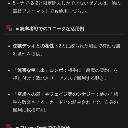
5マナで-2/-2と限定除去しかできないゼノスは、他の
競技フォーマットでも通用しづらい。
■ 統率者戦でのユニークな活用例
使嗾デッキとの相性
：2人に絞られた場面で有効な勝
利条件を提供。
「無害な申し出」コンボ
：相手に「悪魔の契約」を
押し付けて敗北させ、ゼノスで勝利する動き。
「空虚への扉」やフェイジ等のシナジー
：他の「相
手を敗北させる」カードとの組み合わせで、自身の
勝利に転換可能。
■ フレーバー面での高評価