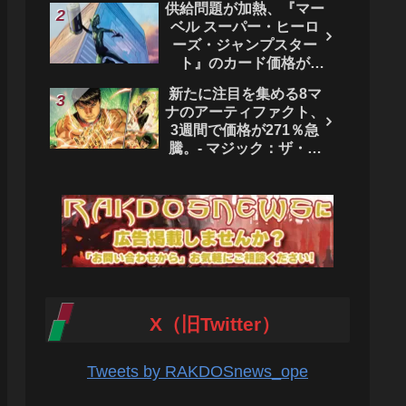
供給問題が加熱、『マー
ベル スーパー・ヒーロ
ーズ・ジャンプスター
ト』のカード価格が
4444％急騰。 - マジッ
新たに注目を集める8マ
ク：ザ・ギャザリング
ナのアーティファクト、
3週間で価格が271％急
騰。- マジック：ザ・ギ
ャザリング
X（旧Twitter）
Tweets by RAKDOSnews_ope