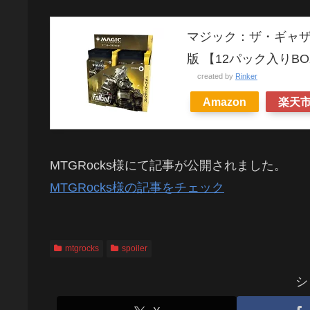
マジック：ザ・ギャザリ
版 【12パック入りBO
created by
Rinker
Amazon
楽天
MTGRocks様にて記事が公開されました。
MTGRocks様の記事をチェック
mtgrocks
spoiler
シ