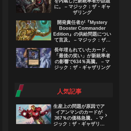
を内蔵した新統率者が話題
に。 – マジック：ザ・ギャ
ザリング
開発責任者が『Mystery
Booster Commander
Edition』の供給問題につい
て言及。 – マジック：ザ・
ギャザリング
長年埋もれていたカード、
「最後の笑い」が新統率者
の影響で634％高騰。 – マ
ジック：ザ・ギャザリング
人気記事
生産上の問題が原因でア
イアンマンのカードが
367％の価格急騰。 - マ
ジック：ザ・ギャザリン
グ