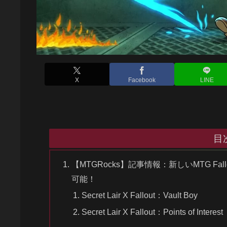
X
Facebook
LINE
目
【MTGRocks】記事情報：新しいMTG Fall
可能！
Secret Lair X Fallout：Vault Boy
Secret Lair X Fallout：Points of Interest