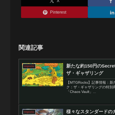
X
Pinterest
関連記事
新たな約150円のSecret
mtgrocks
ザ・ギャザリング
【MTGRocks】記事情報：新たな
ク：ザ・ギャザリングの特別商品
「Chaos Vault」...
様々なスタンダードの
mtgrocks