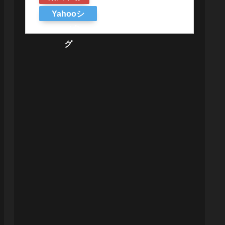
Yahooシ
ョッピン
グ