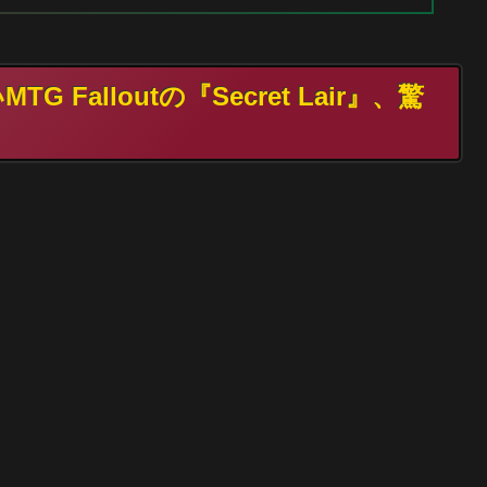
 Falloutの『Secret Lair』、驚