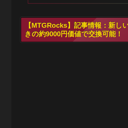
【MTGRocks】記事情報：新しいMTG
きの約9000円価値で交換可能！