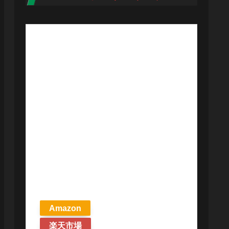
【予約商品
2026年4月24日
発売予定】 マ
ジック ザ・ギ
ャザリング ス
トリクスヘイ
ヴンの秘密 統
率者デッキ プ
リズマリの技
巧 英語版 MTG
Amazon
楽天市場