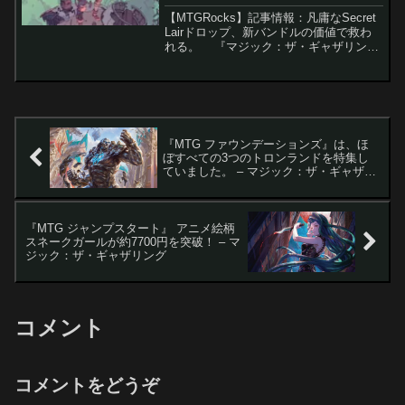
【MTGRocks】記事情報：凡庸なSecret
Lairドロップ、新バンドルの価値で救わ
れる。 『マジック：ザ・ギャザリン
グ』の特別製品「Secret Lair」に、従来
とは異なる新たな試み「統率者強化セッ
ト」が登場しました。今回は...
『MTG ファウンデーションズ』は、ほ
ぼすべての3つのトロンランドを特集し
ていました。 – マジック：ザ・ギャザリ
ング
『MTG ジャンプスタート』 アニメ絵柄
スネークガールが約7700円を突破！ – マ
ジック：ザ・ギャザリング
コメント
コメントをどうぞ