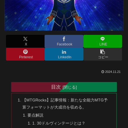
X
Facebook
LINE
Pinterest
LinkedIn
コピー
2024.11.21
目次
【MTGRocks】記事情報：新たな全能力MTG予
算フォーマットが大成功を収める。
要点解説
1. 30ドルヴィンテージとは？