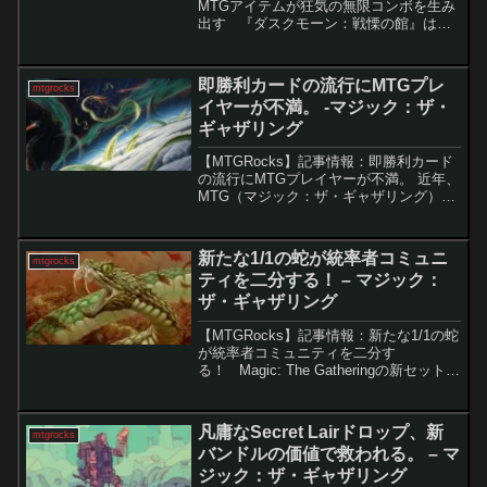
MTGアイテムが狂気の無限コンボを生み
出す 『ダスクモーン：戦慄の館』は、
そのテーマやカードデザインが非常に独
特なMTGセットです。その中でも特に注
目されるのが、「殺人人形、マーヴィ
即勝利カードの流行にMTGプレ
mtgrocks
ン」というカ...
イヤーが不満。 -マジック：ザ・
ギャザリング
【MTGRocks】記事情報：即勝利カード
の流行にMTGプレイヤーが不満。 近年、
MTG（マジック：ザ・ギャザリング）で
は「一枚でゲームを決める」ほど強力な
カードが増え続けています。パワーイン
フレの影響で、こうしたカードはより効
新たな1/1の蛇が統率者コミュニ
mtgrocks
率的かつ頻繁...
ティを二分する！ – マジック：
ザ・ギャザリング
【MTGRocks】記事情報：新たな1/1の蛇
が統率者コミュニティを二分す
る！ Magic: The Gatheringの新セット
『サンダー・ジャンクションの無法者』
に登場する「高閣這い」というカード
が、注目を集めています。このカード
凡庸なSecret Lairドロップ、新
mtgrocks
は...
バンドルの価値で救われる。 – マ
ジック：ザ・ギャザリング