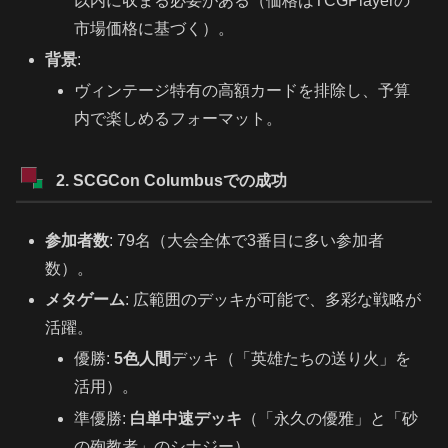
以内に収まる必要がある（価格はTCGPlayerの
市場価格に基づく）。
背景
:
ヴィンテージ特有の高額カードを排除し、予算
内で楽しめるフォーマット。
2. SCGCon Columbusでの成功
参加者数
: 79名（大会全体で3番目に多い参加者
数）。
メタゲーム
: 広範囲のデッキが可能で、多彩な戦略が
活躍。
優勝:
5色人間
デッキ（「英雄たちの送り火」を
活用）。
準優勝:
白単中速デッキ
（「永久の優雅」と「砂
の殉教者」のシナジー）。