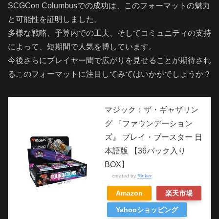
SCGCon Columbusでの成功は、このフォーマットの魅力
と可能性を証明しました。
多様な戦略、予算内での工夫、そしてコミュニティの支持
によって、短期間で人気を博しています。
今後さらにプレイヤー間で広がりを見せることが期待され
るこのフォーマットに注目してみてはいかがでしょうか？
マジック：ザ・ギャザリン
グ 『ファウンデーション
ズ』 プレイ・ブースター 日
本語版 【36パック入り
BOX】
created by
Rinker
Amazon
楽天市場
Yahooショッピング