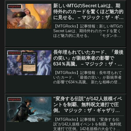
にも低価格で見過ごされがちなカード
新しいMTGのSecret Lairは、期
mtgrocks
だ。単なるマナ加...
待外れのカードを驚くほど魅力的
に見せる。 – マジック：ザ・ギャ
ザリング
【MTGRocks】記事情報：新しいMTGの
Secret Lairは、期待外れのカードを驚く
ほど魅力的に見せる。 『モダンホラ
イゾン3』の公開からまだ2週間も経って
いないにもかかわらず、MTGプレイヤー
たちは新たなカード公開シーズ...
長年埋もれていたカード、「最後
mtgrocks
の笑い」が新統率者の影響で
634％高騰。 – マジック：ザ・ギ
ャザリング
【MTGRocks】記事情報：長年埋もれて
いたカード、「最後の笑い」が新統率者
の影響で634％高騰。 新たな相棒の登場
で「最後の笑い」が高騰『ホビット』関
連カードの解禁や『Mystery Booster
Commander Edition』...
“変身する伝説”が142人規模イベ
mtgrocks
ントを制覇、無料呪文連打で圧
倒。 マジック：ザ・ギャザリン
グ
【MTGRocks】記事情報：“変身する伝
説”が142人規模イベントを制覇、無料呪
文連打で圧倒。142名規模の大会でトッ