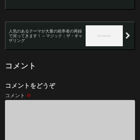
プ4に入賞した「捜査員、ジェイコブ・ハ
ーキン」の戦略と可能性統率者戦
（cEDH）において、これまで目立った
実績の少なかっ...
人気のあるテーマが大量の統率者の再録
で戻ってきます！ – マジック：ザ・ギャ
ザリング
コメント
コメントをどうぞ
コメント
※