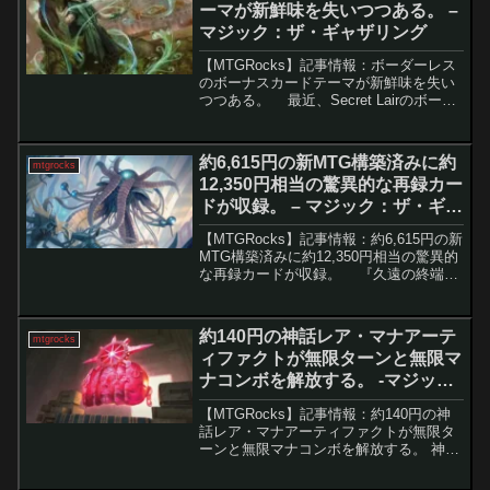
ーマが新鮮味を失いつつある。 –
マジック：ザ・ギャザリング
【MTGRocks】記事情報：ボーダーレス
のボーナスカードテーマが新鮮味を失い
つつある。 最近、Secret Lairのボーナ
スカードが続々と登場しています。ウィ
ザーズ・オブ・ザ・コーストが出荷時間
を大幅に改善した結果、これらのボー
約6,615円の新MTG構築済みに約
mtgrocks
ナ...
12,350円相当の驚異的な再録カー
ドが収録。 – マジック：ザ・ギャ
ザリング
【MTGRocks】記事情報：約6,615円の新
MTG構築済みに約12,350円相当の驚異的
な再録カードが収録。 『久遠の終端』
の新統率者デッキ「カウンターインテリ
ジェンス」は、発売前から話題沸騰中で
す。その理由の一つは、極めて高い再...
約140円の神話レア・マナアーテ
mtgrocks
ィファクトが無限ターンと無限マ
ナコンボを解放する。 -マジッ
ク：ザ・ギャザリング
【MTGRocks】記事情報：約140円の神
話レア・マナアーティファクトが無限タ
ーンと無限マナコンボを解放する。 神話
レアのマナ・アーティファクト「奇怪な
宝石」は、強力な性能を持ちながら意外