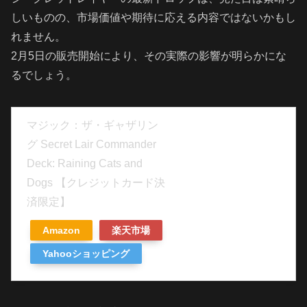
しいものの、市場価値や期待に応える内容ではないかもし
れません。
2月5日の販売開始により、その実際の影響が明らかにな
るでしょう。
マジック：ザ・ギャザリン
グ Secret Lair Commander
Deck: Raining Cats and
Dogs 【クレジットカード決
済限定】
Amazon
楽天市場
Yahooショッピング