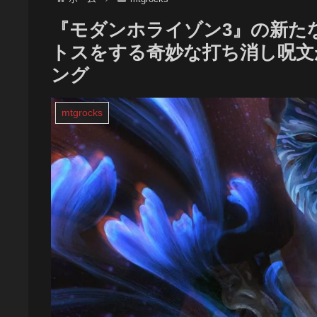
『モダンホライゾン3』の新た
トスをする奇妙な打ち消し呪文が
ング
mtgrocks