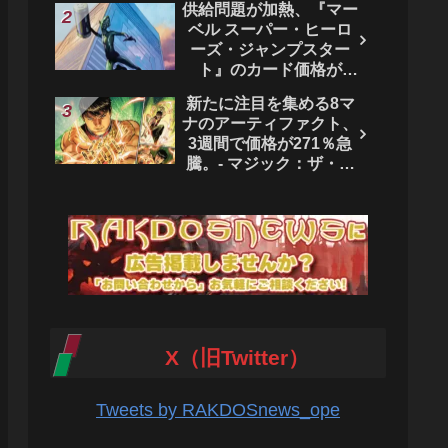
供給問題が加熱、『マー
ベル スーパー・ヒーロ
ーズ・ジャンプスター
ト』のカード価格が
4444％急騰。 - マジッ
新たに注目を集める8マ
ク：ザ・ギャザリング
ナのアーティファクト、
3週間で価格が271％急
騰。- マジック：ザ・ギ
ャザリング
X（旧Twitter）
Tweets by RAKDOSnews_ope