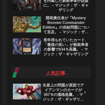
を内蔵した新統率者が話題
に。 – マジック：ザ・ギャ
ザリング
開発責任者が『Mystery
Booster Commander
Edition』の供給問題につい
て言及。 – マジック：ザ・
ギャザリング
長年埋もれていたカード、
「最後の笑い」が新統率者
の影響で634％高騰。 – マ
ジック：ザ・ギャザリング
人気記事
生産上の問題が原因でア
イアンマンのカードが
367％の価格急騰。 - マ
ジック：ザ・ギャザリン
グ