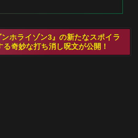
モダンホライゾン3』の新たなスポイラ
する奇妙な打ち消し呪文が公開！