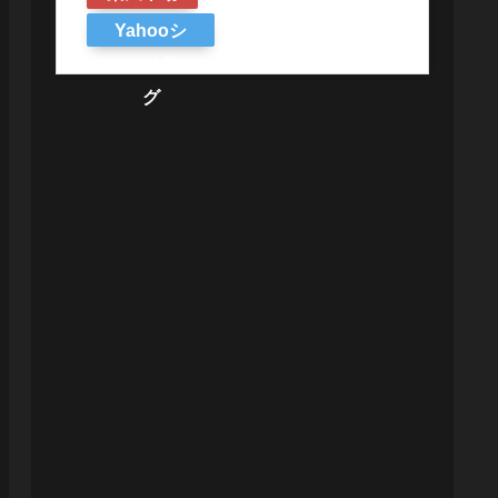
Yahooシ
ョッピン
グ