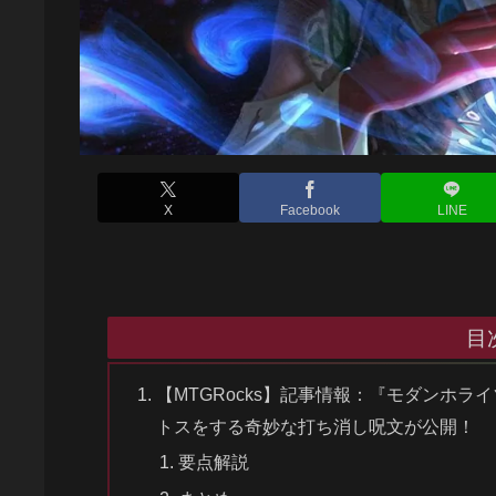
X
Facebook
LINE
目
【MTGRocks】記事情報：『モダンホ
トスをする奇妙な打ち消し呪文が公開！
要点解説