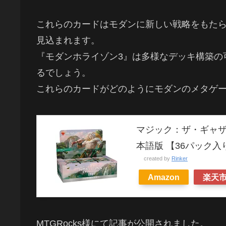
これらのカードはモダンに新しい戦略をもた
見込まれます。
『モダンホライゾン3』は多様なデッキ構築の
るでしょう。
これらのカードがどのようにモダンのメタゲ
マジック：ザ・ギャザ
本語版 【36パック入
created by
Rinker
Amazon
楽天
MTGRocks様にて記事が公開されました。