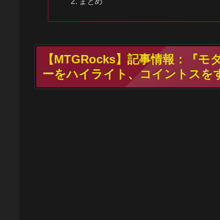
まとめ
【MTGRocks】記事情報：『
ーをハイライト、コイントスを