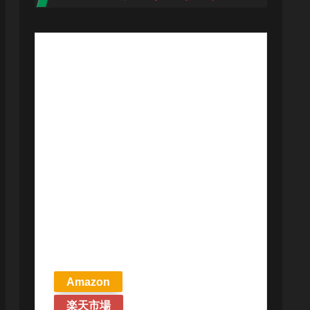
【予約商品
2026年4月24日
発売予定】 マ
ジック ザ・ギ
ャザリング ス
トリクスヘイ
ヴンの秘密 統
率者デッキ プ
リズマリの技
巧 英語版 MTG
Amazon
楽天市場