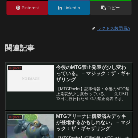
Pinterest
LinkedIn
コピー
ラクドス教団員A
関連記事
今後のMTG禁止発表が少し変わ
mtgrocks
っている。 – マジック：ザ・ギャ
ザリング
【MTGRocks】記事情報：今後のMTG禁
止発表が少し変わっている。 先月5月
13日に行われたMTGの禁止発表では、レ
ガシー、ビンテージ、パウパーのフォー
マットでステッカーやアトラクションを
利用するカードが一斉に禁止されまし
MTGアリーナに構築済みデッキ
mtgrocks
た。ま...
が登場するかもしれない。 – マジ
ック：ザ・ギャザリング