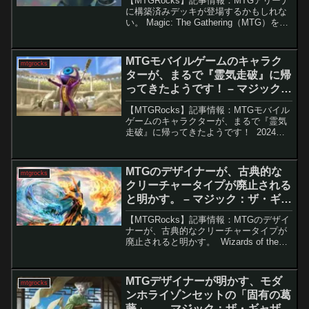
【MTGRocks】記事情報：MTGアリーナ
に構築済みデッキが登場するかもしれな
い。 Magic: The Gathering（MTG）を始
めるのは、特に統率者以外のフォーマッ
トでは非常に難しいものです。ゲーム自
体の複雑さに加え、競技用デッ...
MTGモバイルゲームのキャラク
mtgrocks
ターが、まるで『霊気走破』に帰
ってきたようです！ – マジック：
ザ・ギャザリング
【MTGRocks】記事情報：MTGモバイル
ゲームのキャラクターが、まるで『霊気
走破』に帰ってきたようです！ 2024年
も終わりが近づいていますが、『Magic:
The Gathering』はその勢いを止めること
なく新情報を続々と公開し...
MTGのデザイナーが、古典的な
mtgrocks
クリーチャータイプが廃止される
と明かす。 – マジック：ザ・ギャ
ザリング
【MTGRocks】記事情報：MTGのデザイ
ナーが、古典的なクリーチャータイプが
廃止されると明かす。 Wizards of the
Coast はこれまでにほぼ300種類のユニー
クなクリーチャータイプを創造してきま
した。これらのクリーチャ...
MTGデザイナーが明かす、モダ
mtgrocks
ンホライゾンセットの「固有の葛
藤」。 – マジック：ザ・ギャザリ