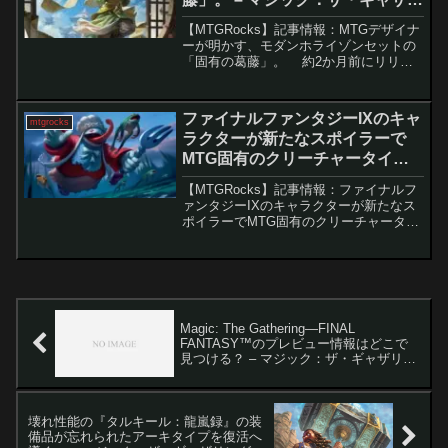
ング
【MTGRocks】記事情報：MTGデザイナ
ーが明かす、モダンホライゾンセットの
「固有の葛藤」。 約2か月前にリリー
スされた『モダンホライゾン3』が再び注
目を集めています。これは、マーク・ロ
ーズウォーターの2024年デザインに関す
ファイナルファンタジーIXのキャ
mtgrocks
る最...
ラクターが新たなスポイラーで
MTG固有のクリーチャータイプ
を獲得。 – マジック：ザ・ギャザ
【MTGRocks】記事情報：ファイナルフ
リング
ァンタジーIXのキャラクターが新たなス
ポイラーでMTG固有のクリーチャータイ
プを獲得。 週末の静けさを破り、『フ
ァイナルファンタジー×マジック：ザ・
ギャザリング』コラボのスポイラーシー
ズンが再...
Magic: The Gathering—FINAL
FANTASY™のプレビュー情報はどこで
見つける？ – マジック：ザ・ギャザリン
グ
壊れ性能の『タルキール：龍嵐録』の装
備品が忘れられたアーキタイプを復活へ