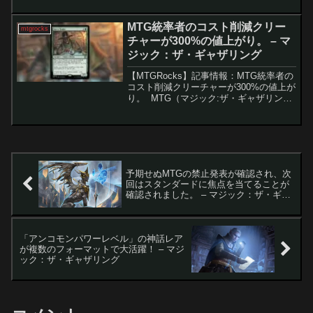
ボ」が話題に。先週末の大会でトップを
飾ったこのデッキは、エルドラージとア
MTG統率者のコスト削減クリー
mtgrocks
ーティファク...
チャーが300%の値上がり。 – マ
ジック：ザ・ギャザリング
【MTGRocks】記事情報：MTG統率者の
コスト削減クリーチャーが300%の値上が
り。 MTG（マジック:ザ・ギャザリン
グ）の『サンダー・ジャンクションの無
法者』セットから登場した統率者カード
「抜け目ない交易商人」は、リリース当
初はあま...
予期せぬMTGの禁止発表が確認され、次
回はスタンダードに焦点を当てることが
確認されました。 – マジック：ザ・ギャ
ザリング
「アンコモンパワーレベル」の神話レア
が複数のフォーマットで大活躍！ – マジ
ック：ザ・ギャザリング