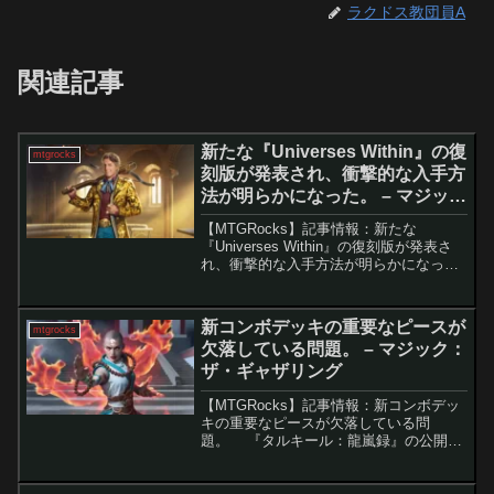
ラクドス教団員A
関連記事
新たな『Universes Within』の復
mtgrocks
刻版が発表され、衝撃的な入手方
法が明らかになった。 – マジッ
ク：ザ・ギャザリング
【MTGRocks】記事情報：新たな
『Universes Within』の復刻版が発表さ
れ、衝撃的な入手方法が明らかになっ
た。 「Universes Beyond」シリーズに
批判的なMTGプレイヤーたちは、このコ
ラボセットに代わる「Un...
新コンボデッキの重要なピースが
mtgrocks
欠落している問題。 – マジック：
ザ・ギャザリング
【MTGRocks】記事情報：新コンボデッ
キの重要なピースが欠落している問
題。 『タルキール：龍嵐録』の公開が
進む中、新たに注目を集めているのが、
「新生化」と「担炎の闘士」を軸とした
強力なコンボです。わずか5マナで大量の