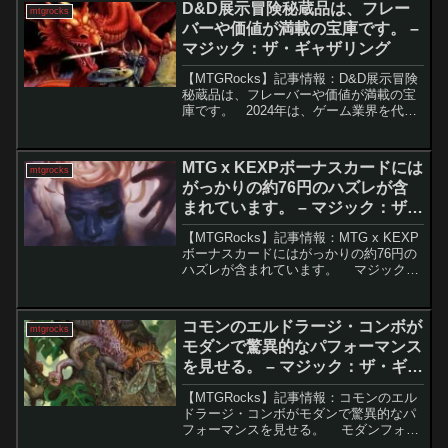
D&D展示冒険秘蔵品は、フレー
mtgrocks
戦力を展開し、...
バーや価値が満載の宝庫です。 –
マジック：ザ・ギャザリング
【MTGRocks】記事情報：D&D展示冒険
秘蔵品は、フレーバーや価値が満載の宝
庫です。 2024年は、ゲーム業界を代表
する『ダンジョンズ＆ドラゴンズ
（D&D）』の50周年を迎える年です。こ
の特別な年を祝うために、Wizards of ...
MTG x KEXPボーナスカードには
mtgrocks
がっかりの約76円のハズレが含
まれています。 – マジック：ザ・
ギャザリング
【MTGRocks】記事情報：MTG x KEXP
ボーナスカードにはがっかりの約76円の
ハズレが含まれています。 マジック：
ザ・ギャザリングの最新スーパー・ドロ
ップ「The Ultimate Pencil」が発表さ
れ、その中のKEXP...
コモンのエルドラージ・コンボが
mtgrocks
モダンで驚異的なパフォーマンス
を見せる。 – マジック：ザ・ギャ
ザリング
【MTGRocks】記事情報：コモンのエル
ドラージ・コンボがモダンで驚異的なパ
フォーマンスを見せる。 モダンフォー
マットで新たな注目デッキ「繁殖鱗コン