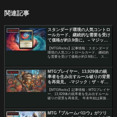
関連記事
スタンダード環境の人気コントロ
mtgrocks
ールカード、継続的な需要を受け
て価格が約3.9倍に。 – マジッ
ク：ザ・ギャザリング
【MTGRocks】記事情報：スタンダード
環境の人気コントロールカード、継続的
な需要を受けて価格が約3.9倍に。 スタ
ンダードにおけるコントロールデッキの
台頭と「ジェスカイの啓示」の価格急騰
現在のスタンダード環境では、高速な果
MTGプレイヤー、13,929体の統
mtgrocks
敢デッキに対抗...
率者を生み出すルール破りの背景
を再発見。 -マジック：ザ・ギャ
ザリング
【MTGRocks】記事情報：MTGプレイヤ
ー、13,929体の統率者を生み出すルール
破りの背景を再発見。 年末年始は家族や
友人と集まり、楽しい時間を過ごす絶好
の機会です。そんな時に人気なのが、
MTG（マジック：ザ・ギャザリング）の
MTG『ブルームバロウ』がツリ
mtgrocks
統率者戦...