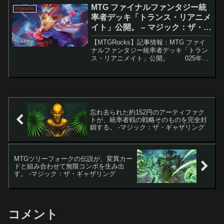
10日に本格的な情報公開が予定されてい
MTG ファイナルファンタジー統
mtgrocks
る「...
率者デッキ「トランス・リアニメ
イト」公開。 – マジック：ザ・ギ
ャザリング
【MTGRocks】記事情報：MTG ファイ
ナルファンタジー統率者デッキ「トラン
ス・リアニメイト」公開。 025年6
月13日に発売予定の『マジック：ザ・ギ
ャザリング』と『ファイナルファンタジ
ー』のコラボセット「FINAL FA...
忘れ去られた約152円のアーティファク
トが、統率者戦の戦略そのものを完全封
鎖する。 -マジック：ザ・ギャザリング
MTGツリーフォークの伝説が、変異カー
ドと組み合わせて無限コンボを生み出
す。 -マジック：ザ・ギャザリング
コメント