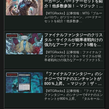
ーカーン、バードナーセットを紹
介！他多数参加！ – マジック：
ザ・ギャザリング
【MTGRocks】記事情報：MTG『ブルー
ムバロウ』がツリーカーン、バードナー
セットを紹介！他多数参
加！ 『ブルームバロウ』のス
ポイラーが次々と公開され、プレイヤー
たちを興奮させるカードが多数登場して
ファイナルファンタジーのクリス
mtgrocks
いま...
タル・サイクルが統率者戦向けの
強力なアーティファクト5種をも
たらす。 – マジック：ザ・ギャザ
【MTGRocks】記事情報：ファイナルフ
リング
ァンタジーのクリスタル・サイクルが統
率者戦向けの強力なアーティファクト5種
をもたらす。 マジック：ザ・ギャザ
リングの新たなクロスオーバーであるフ
ァイナルファンタジーセットでは、カジ
『ファイナルファンタジー』のシ
mtgrocks
ュアルな...
ナジーで4マナのエンチャントが
800％上昇。 – マジック：ザ・ギ
ャザリング
【MTGRocks】記事情報：『ファイナル
ファンタジー』のシナジーで4マナのエン
チャントが800％上昇。 『タルキール：
龍嵐録』のリリースも落ち着き、マジッ
ク：ザ・ギャザリングの次なる注目は5月