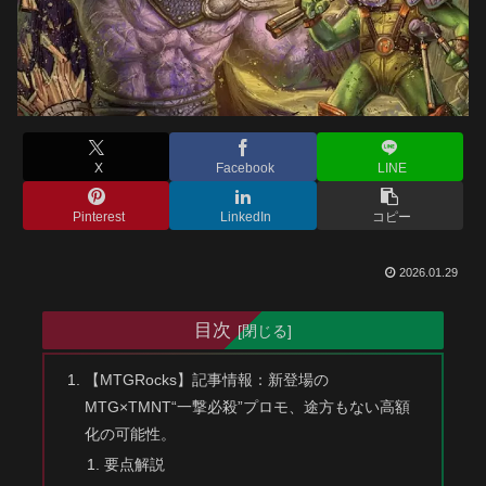
X
Facebook
LINE
Pinterest
LinkedIn
コピー
2026.01.29
目次
【MTGRocks】記事情報：新登場の
MTG×TMNT“一撃必殺”プロモ、途方もない高額
化の可能性。
要点解説