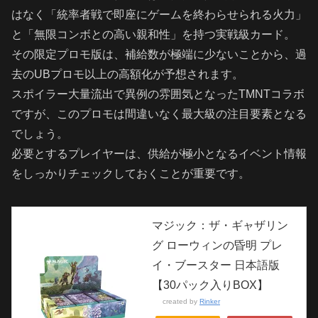
はなく「統率者戦で即座にゲームを終わらせられる火力」
と「無限コンボとの高い親和性」を持つ実戦級カード。
その限定プロモ版は、補給数が極端に少ないことから、過
去のUBプロモ以上の高額化が予想されます。
スポイラー大量流出で異例の雰囲気となったTMNTコラボ
ですが、このプロモは間違いなく最大級の注目要素となる
でしょう。
必要とするプレイヤーは、供給が極小となるイベント情報
をしっかりチェックしておくことが重要です。
マジック：ザ・ギャザリン
グ ローウィンの昏明 プレ
イ・ブースター 日本語版
【30パック入りBOX】
created by
Rinker