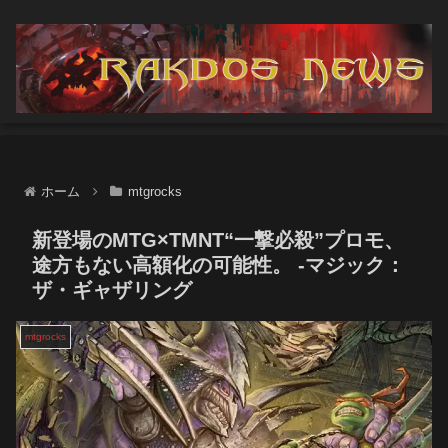
ホーム
mtgrocks
新登場のMTG×TMNT“一撃必殺”プロモ、
途方もない高額化の可能性。 -マジック：
ザ・ギャザリング
mtgrocks