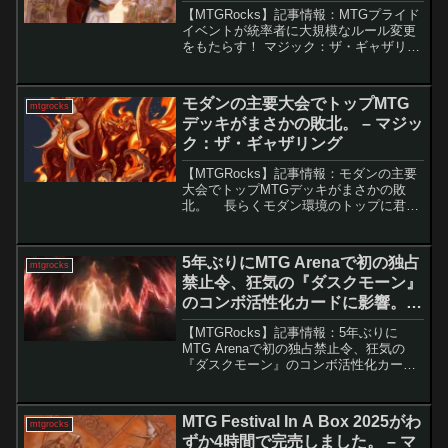
グ
【MTGRocks】記事情報：MTGプライド
イベントが統率者に大規模なルール変更
をもたらす！ マジック：ザ・ギャザリン
グ（MTG）は、プライド月間を祝うため
に「Magic Presents: Pride」という新し
い統率者イベントを企画して...
モダンの主要大会でトップMTG
mtgrocks
デッキがまさかの敗北。 – マジッ
ク：ザ・ギャザリング
【MTGRocks】記事情報：モダンの主要
大会でトップMTGデッキがまさかの敗
北。 長らくモダン環境のトップに君臨
していた「ボロス・エネルギー」が、最
新の大規模大会「Magic Spotlight: Secret
Lair」で精彩を欠...
5年ぶりにMTG Arenaで初の独占
mtgrocks
禁止令、狂気の『ダスクモーン』
のコンボ活性化カードに影響。 –
マジック：ザ・ギャザリング
【MTGRocks】記事情報：5年ぶりに
MTG Arenaで初の独占禁止令、狂気の
『ダスクモーン』のコンボ活性化カード
に影響。 Magic: The
Gathering（MTG）のデジタルプラットフ
ォームであるMTG Arenaは、リア...
MTG Festival In A Box 2025がわ
mtgrocks
ずか4時間で完売しました。 – マ