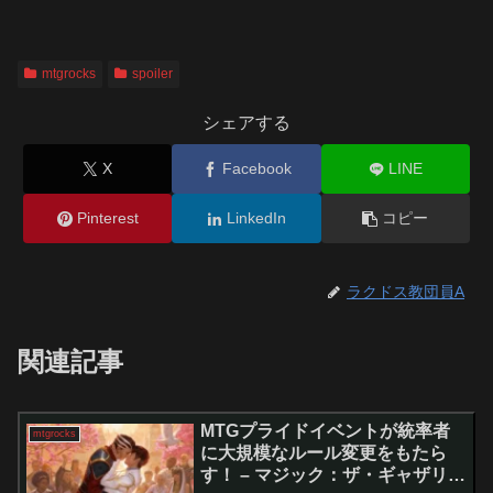
mtgrocks
spoiler
シェアする
X
Facebook
LINE
Pinterest
LinkedIn
コピー
ラクドス教団員A
関連記事
MTGプライドイベントが統率者
mtgrocks
に大規模なルール変更をもたら
す！ – マジック：ザ・ギャザリン