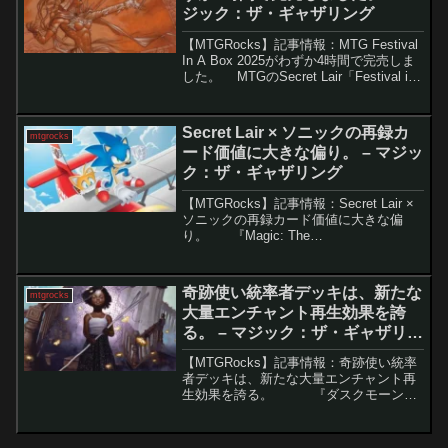
ジック：ザ・ギャザリング
【MTGRocks】記事情報：MTG Festival
In A Box 2025がわずか4時間で完売しま
した。 MTGのSecret Lair「Festival in
a Box 2025」が発売からわずか4時間で
完売した。昨年の同...
Secret Lair × ソニックの再録カ
mtgrocks
ード価値に大きな偏り。 – マジッ
ク：ザ・ギャザリング
【MTGRocks】記事情報：Secret Lair ×
ソニックの再録カード価値に大きな偏
り。 『Magic: The
Gathering（MTG）』は「ファイナルファ
ンタジー」コラボの熱も冷めやらぬ中、
今度は「ソニック・ザ・ヘ...
奇跡使い統率者デッキは、新たな
mtgrocks
大量エンチャント再生効果を誇
る。 – マジック：ザ・ギャザリン
グ
【MTGRocks】記事情報：奇跡使い統率
者デッキは、新たな大量エンチャント再
生効果を誇る。 『ダスクモーン：
戦慄の館』のスポイラーが続々と公開さ
れ、注目を集めています。恐怖をテーマ
にしたこのセットは、「大主」や「力