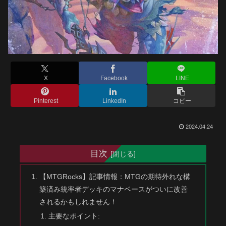
X
Facebook
LINE
Pinterest
LinkedIn
コピー
2024.04.24
目次
【MTGRocks】記事情報：MTGの期待外れな構
築済み統率者デッキのマナベースがついに改善
されるかもしれません！
主要なポイント: