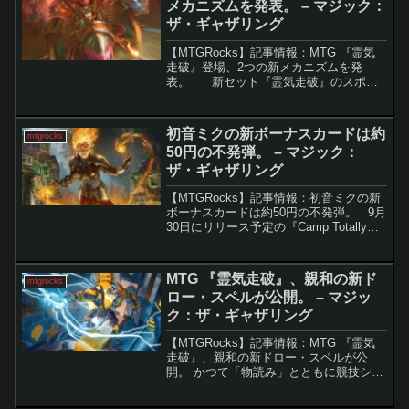
メカニズムを発表。 – マジック：
ザ・ギャザリング
【MTGRocks】記事情報：MTG 『霊気
走破』登場、2つの新メカニズムを発
表。 新セット『霊気走破』のスポイ
ラーシーズンがついにスタートし、注目
の新カードやメカニズムが多数発表され
ました。このセットでは、レースをテー
初音ミクの新ボーナスカードは約
mtgrocks
マにした高...
50円の不発弾。 – マジック：
ザ・ギャザリング
【MTGRocks】記事情報：初音ミクの新
ボーナスカードは約50円の不発弾。 9月
30日にリリース予定の『Camp Totally
Safe Superdrop』は、MTGファンにとっ
て見逃せないクロスオーバーや美しいア
ートが満載です。...
MTG 『霊気走破』、親和の新ド
mtgrocks
ロー・スペルが公開。 – マジッ
ク：ザ・ギャザリング
【MTGRocks】記事情報：MTG 『霊気
走破』、親和の新ドロー・スペルが公
開。 かつて「物読み」とともに競技シー
ンを席巻したアフィニティが、新たなカ
ード「Voyage Home」で再び脚光を浴び