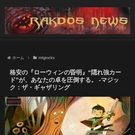
ホーム
mtgrocks
格安の『ローウィンの昏明』“隠れ強カー
ド”が、あなたの卓を圧倒する。 -マジッ
ク：ザ・ギャザリング
mtgrocks