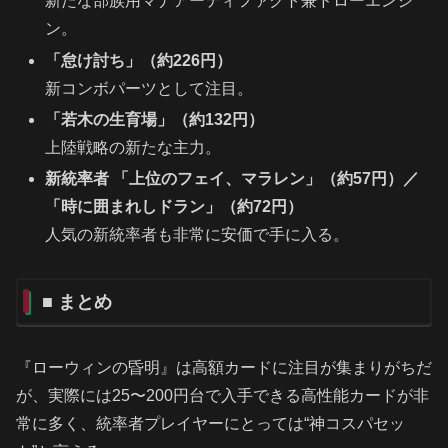
新たな部族用マナアーティファクト兼ドローエンジ
ン。
「怠け討ち」（約226円）
新コンボパーツとして注目。
「若木の生育場」（約132円）
上陸戦略の新たな主力。
新統率者 「上位のフェイ、マラレン」（約57円）／
「時に囲まれしドラン」（約72円）
人気の新統率者も非常に安価で手に入る。
■ まとめ
『ローウィンの昏明』は高額カードに注目が集まりがちだ
が、実際には25〜200円台で入手できる高性能カードが非
常に多く、統率者プレイヤーにとっては“神コスパセッ