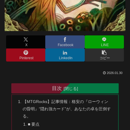
X
Facebook
LINE
Pinterest
LinkedIn
コピー
2026.01.30
目次
【MTGRocks】記事情報：格安の『ローウィン
の昏明』“隠れ強カード”が、あなたの卓を圧倒す
る。
■ 要点