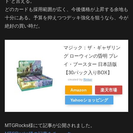
ト”と言える。
どのカードも採用範囲が広く、今後価格が上昇する余地も
十分にある。予算を抑えつつデッキ強化を狙うなら、今が
絶好の買い時だ。
マジック：ザ・ギャザリン
グ ローウィンの昏明 プレ
イ・ブースター 日本語版
【30パック入りBOX】
created by
Rinker
Amazon
楽天市場
Yahooショッピング
MTGRocks様にて記事が公開されました。