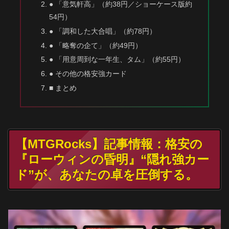
● 「意気軒高」（約38円／ショーケース版約
54円）
● 「調和した大合唱」（約78円）
● 「略奪の企て」（約49円）
● 「用意周到な一年生、タム」（約55円）
● その他の格安強カード
■ まとめ
【MTGRocks】記事情報：格安の
『ローウィンの昏明』“隠れ強カー
ド”が、あなたの卓を圧倒する。