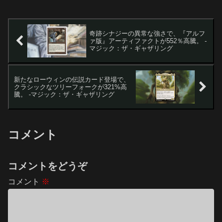
る可能性を秘めています。『霊気走破』
の注目...
奇跡シナジーの異常な強さで、『アルフ
ァ版』アーティファクトが552％高騰。 -
マジック：ザ・ギャザリング
新たなローウィンの伝説カード登場で、
クラシックなツリーフォークが321%高
騰。 -マジック：ザ・ギャザリング
コメント
コメントをどうぞ
コメント
※