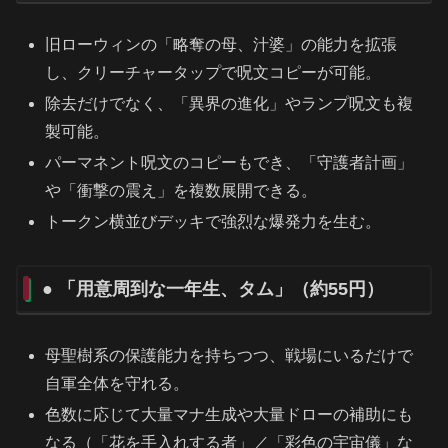
旧ローウィンの「略奪の母、汁婆」の能力を拡張
し、クリーチャータップで呪文コピーが可能。
除去だけでなく、「異界の進化」やランプ呪文も複
製可能。
パーマネント呪文のコピーもでき、「守護者計画」
や「衝撃の震え」を複数展開できる。
トークン横並びデッキで強烈な爆発力を生む。
● 「用意周到な一年生、タム」（約55円）
母聖樹系の保護能力を持ちつつ、戦場にいるだけで
自軍全体を守れる。
色数に応じて大量マナ生成や大量ドローの補助にも
なる（「花を手入れする者」／「彩色の宇宙儀」な