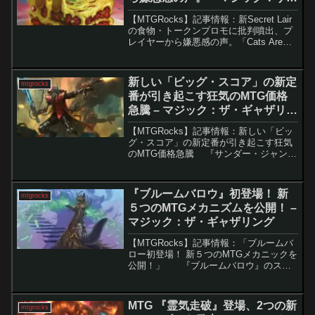
ギャザリング
【MTGRocks】記事情報：新Secret Lair
の食物・トークンプロモに批判噴出、プ
レイヤーから嫌悪感の声。「Cats Are
The Best Secret Lair Superdrop」の発売
と物議を醸すプロモカード数週間のプレ
ビ...
新しい「ビッグ・スコア」の新定
mtgrocks
番が引き起こす狂気のMTG価格
急騰 – マジック：ザ・ギャザリン
グ
【MTGRocks】記事情報：新しい「ビッ
グ・スコア」の新定番が引き起こす狂気
のMTG価格急騰 『サンダー・ジャンク
ションの無法者』が公式にリリースさ
れ、多くのプレイヤーが新しいカードを
入手しました。このセットは特にフォー
『ブルームバロウ』初登場！ 新
mtgrocks
マットに大き...
５つのMTGメカニズムを公開！ –
マジック：ザ・ギャザリング
【MTGRocks】記事情報：「ブルームバ
ロー初登場！ 新５つのMTGメカニックを
公開！」 『ブルームバロウ』のスプ
イラーシーズンが始まり、多くの魅力的
なカードが公開されています。このセッ
トは、可愛らしいクリーチャーや興味深
MTG 『霊気走破』登場、2つの新
mtgrocks
いタイ...