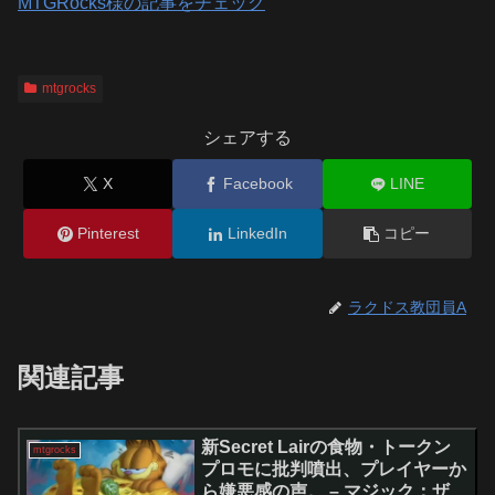
MTGRocks様の記事をチェック
mtgrocks
シェアする
X
Facebook
LINE
Pinterest
LinkedIn
コピー
ラクドス教団員A
関連記事
新Secret Lairの食物・トークン
mtgrocks
プロモに批判噴出、プレイヤーか
ら嫌悪感の声。 – マジック：ザ・