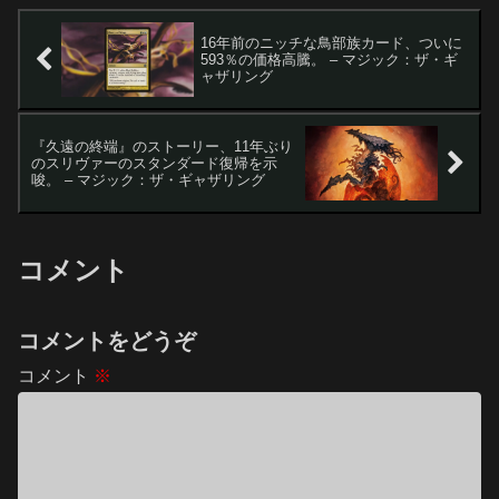
16年前のニッチな鳥部族カード、ついに
593％の価格高騰。 – マジック：ザ・ギ
ャザリング
『久遠の終端』のストーリー、11年ぶり
のスリヴァーのスタンダード復帰を示
唆。 – マジック：ザ・ギャザリング
コメント
コメントをどうぞ
コメント
※