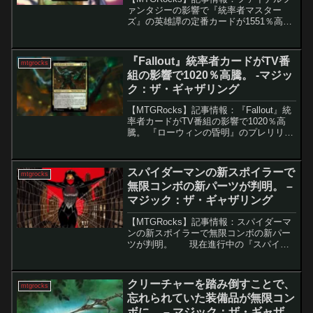
ァンタジーの影響で『統率者マスター
ズ』の英雄譚の定番カードが1551％高
騰。 ついに始まった『マジック：ザ・
ギャザリング × ファイナルファンタジ
ー』のプレビューシーズン。その中でも
『Fallout』統率者カードがTV番
mtgrocks
注目を集めて...
組の影響で1020％高騰。 -マジッ
ク：ザ・ギャザリング
【MTGRocks】記事情報：『Fallout』統
率者カードがTV番組の影響で1020％高
騰。 『ローウィンの昏明』のプレリリー
スがようやく開始された一方、その盛り
上がりを横から奪うように、Fallout関連
カードが再び注目を集めている。中...
スパイダーマンの新スポイラーで
mtgrocks
無限コンボの新パーツが判明。 –
マジック：ザ・ギャザリング
【MTGRocks】記事情報：スパイダーマ
ンの新スポイラーで無限コンボの新パー
ツが判明。 現在進行中の『スパイダ
ーマン』スポイラーシーズンは、わずか7
日間という異例の短期決戦。さらにMTG
Arena限定セット「Through t...
クリーチャーを踏み倒すことで、
mtgrocks
忘れられていた装備品が無限コン
ボに。 – マジック：ザ・ギャザリ