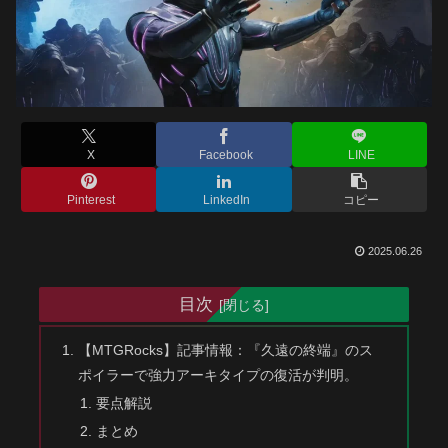
X
Facebook
LINE
Pinterest
LinkedIn
コピー
2025.06.26
目次
【MTGRocks】記事情報：『久遠の終端』のス
ポイラーで強力アーキタイプの復活が判明。
要点解説
まとめ