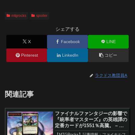
mtgrocks
spoiler
シェアする
X
Facebook
LINE
Pinterest
LinkedIn
コピー
ラクドス教団員A
関連記事
ファイナルファンタジーの影響で
mtgrocks
『統率者マスターズ』の英雄譚の
定番カードが1551％高騰。 – マ
ジック：ザ・ギャザリング
【MTGRocks】記事情報：ファイナルフ