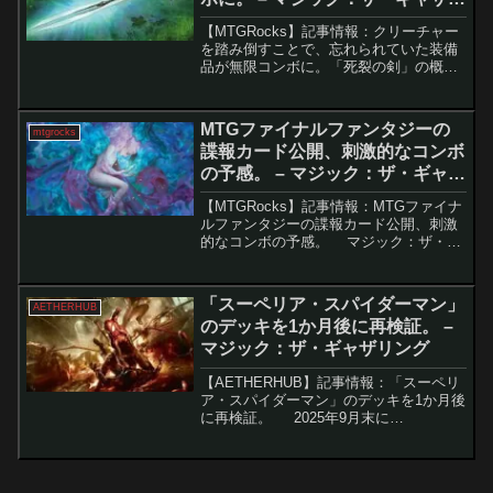
ング
【MTGRocks】記事情報：クリーチャー
を踏み倒すことで、忘れられていた装備
品が無限コンボに。「死裂の剣」の概要
と統率者戦における可能性「死裂の剣」
は、Magic: The Gatheringにおいて非常
に強力な「カードをコストを支払わず...
MTGファイナルファンタジーの
mtgrocks
諜報カード公開、刺激的なコンボ
の予感。 – マジック：ザ・ギャザ
リング
【MTGRocks】記事情報：MTGファイナ
ルファンタジーの諜報カード公開、刺激
的なコンボの予感。 マジック：ザ・ギ
ャザリング（MTG）の「ファイナルファ
ンタジー」コラボセットのプレビューが
進行中で、多数の新カードとともに、懐
「スーペリア・スパイダーマン」
AETHERHUB
かしさと...
のデッキを1か月後に再検証。 –
マジック：ザ・ギャザリング
【AETHERHUB】記事情報：「スーペリ
ア・スパイダーマン」のデッキを1か月後
に再検証。 2025年9月末に
「Universes Beyond」セットが発売され
て以降、「スーペリア・スパイダーマ
ン」を軸にしたリメイク型リアニメイ
ト...