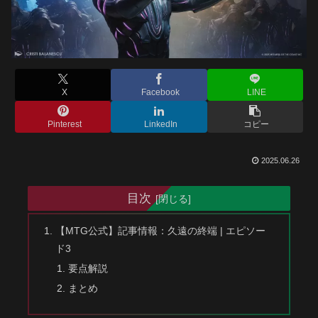
X
Facebook
LINE
Pinterest
LinkedIn
コピー
2025.06.26
目次
【MTG公式】記事情報：久遠の終端 | エピソー
ド3
要点解説
まとめ