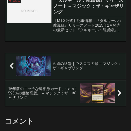
『タルキール：龍嵐録』リリース
MTG公式
ノート – マジック：ザ・ギャザリ
ング
【MTG公式】記事情報：『タルキール：
龍嵐録』リリースノート2025年1月発売
の最新セット『タルキール：龍嵐録』で
は、マジック：ザ・ギャザリングの世界
観に新たな命が吹き込まれ、多彩な新キ
ーワード能力やメカニズムが登場しま
す。本記事では、主要...
久遠の終端｜ウスロスの扉 – マジック：
ザ・ギャザリング
16年前のニッチな鳥部族カード、ついに
593％の価格高騰。 – マジック：ザ・ギ
ャザリング
コメント