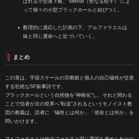
ばれる小型落下艇、“sekhar（聖なる粒子）”によ
って個々の小型ブラックホールと結びつく。
数理的に適応した計画の下、アルファラエルは
妹と同じ運命へと近づいていく。
まとめ
この章は、宇宙スケールの宗教観と個人の自己犠牲が交差
する壮絶なSF叙事詩です。
ブラックホールという自然物を“神格化”し、それと関わる
ことで信者が次の世界へ“転送”されるというモノイスト教
団の教義は、読者に「犠牲とは何か」「使命とは何か」を
問いかけます。
アルファラエルは妹ラファエラと同じ選択を求められつつ