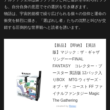
も、自分自身の意思でその選択を引き継ぎます。
物語は、宇宙的規模で繰り広げられる個々の信仰と運命の
衝突を鮮烈に描き、「選ばれし者」たちの沈黙と叫びが交
錯する圧倒的な世界観へと読者を誘います。
【新品】【即納】【英語
版】マジック：ザ・ギャザ
リングーーFINAL
FANTASY コレクター・ブ
ースター 英語版 12パック入
りBOX MTG ウィザーズ・
オブ・ザ・コースト FF ファ
イナルファンタジー Magic
The Gathering
created by
Rinker