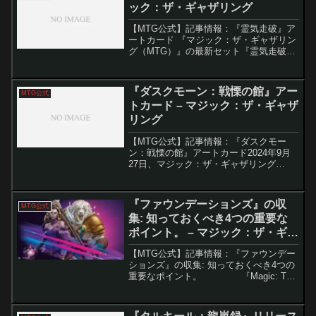
ック：ザ・ギャザリング
【MTG公式】記事情報：『霊気走破』ア
ートカード 『マジック：ザ・ギャザリン
グ（MTG）』の最新セット『霊気走破』
では、スピード感あふれるアクションを
描いた圧倒的なアートワークが特徴的
だ。これらのイラストを存分に楽しめる
『ダスクモーン：戦慄の館』アー
MTG公式
「アートカード」が登...
トカード – マジック：ザ・ギャザ
リング
【MTG公式】記事情報：『ダスクモー
ン：戦慄の館』アートカード2024年9月
27日、マジック：ザ・ギャザリング
（MTG）の最新セット『ダスクモーン：
戦慄の館』が発売されます。このセット
では、プレイブースターの開封時に手に
『ファウンデーションズ』の収
MTG公式
入れることができるア...
集: 知っておくべき4つの重要な
ポイント。 – マジック：ザ・ギャ
ザリング
【MTG公式】記事情報：『ファウンデー
ションズ』の収集: 知っておくべき4つの
重要なポイント。 『Magic: The
Gathering ファウンデーションズ』は、
MTGの基礎を形成する新セットとして
2024年1...