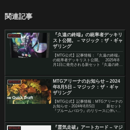
関連記事
『久遠の終端』の統率者デッキリ
MTG公式
スト公開。 – マジック：ザ・ギャ
ザリング
【MTG公式】記事情報：『久遠の終端』
の統率者デッキリスト公開。 2025年8
月1日に発売される新セット『久遠の終
端』では、MTG多元宇宙の奥深くを旅す
るSFファンタジーが展開されます。その
一環として、ソセラシステムをテーマに
MTGアリーナのお知らせ – 2024
MTG公式
した2種類...
年8月5日 – マジック：ザ・ギャ
ザリング
【MTG公式】記事情報：MTGアリーナの
お知らせ - 2024年8月5日 新セット
『ブルームバロウ』のリリースに伴い、
多くのイベントやエラッタが発表されま
した。これにより、マジック：ザ・ギャ
ザリング（MTG）のプレイヤーた...
『霊気走破』アートカード – マジ
MTG公式