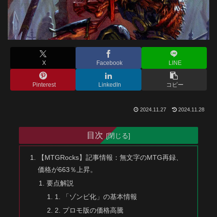
X
Facebook
LINE
Pinterest
LinkedIn
コピー
2024.11.27
2024.11.28
目次
【MTGRocks】記事情報：無文字のMTG再録、
価格が663％上昇。
要点解説
1. 「ゾンビ化」の基本情報
2. プロモ版の価格高騰