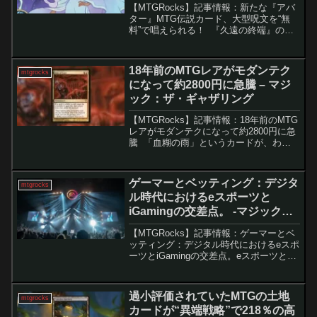
ング
【MTGRocks】記事情報：新たな『アバ
ター』MTG伝説カード、大型呪文を“無
料”で唱えられる！ 『久遠の終端』の正
式発売日を目前に控えた現在、MTGでは
すでに次期セットのスポイラー（先行公
開）が続々と登場しています。今週は
18年前のMTGレアがモダンテク
mtgrocks
『スパイダー...
になって約2800円に急騰 – マジ
ック：ザ・ギャザリング
【MTGRocks】記事情報：18年前のMTG
レアがモダンテクになって約2800円に急
騰 「血糊の雨」というカードが、わず
か数日間で大幅な値上がりを見せまし
た。9月初めには約705円だったこのカー
ドが、現在では2820円まで急騰していま
ゲーマーとベッティング：デジタ
mtgrocks
す...
ル時代におけるeスポーツと
iGamingの交差点。 -マジック：
ザ・ギャザリング
【MTGRocks】記事情報：ゲーマーとベ
ッティング：デジタル時代におけるeスポ
ーツとiGamingの交差点。eスポーツと
iGaming（オンラインゲーム型の娯楽・
賭け要素を含むサービス）は、近年急速
にデジタル文化の中心へと成長してい
過小評価されていたMTGの土地
mtgrocks
る。両...
カードが“異端戦略”で218％の高