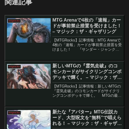
関連記事
MTG Arenaで4枚の「速報」カー
mtgrocks
ドが事前禁止措置を受けました！
– マジック：ザ・ギャザリング
【MTGRocks】記事情報：MTG Arenaで
4枚の「速報」カードが事前禁止措置を受
けました！ 『サンダー・ジャンクシ
ョンの無法者』のリリースが近づく中、
MTG Arenaに導入される新カードによ
り、特にヒストリックとタイムレ...
新しいMTGの『霊気走破』のコ
mtgrocks
モンカードがサイクリングコンボ
デッキで輝く。 – マジック：ザ・
ギャザリング
【MTGRocks】記事情報：新しいMTGの
『霊気走破』のコモンカードがサイクリ
ングコンボデッキで輝く。 MTGの最新
セット『霊気走破』は、発売前の評価こ
そ控えめだったものの、実際にプレイさ
れるにつれて各フォーマットでの影響力
新たな『アバター』MTG伝説カ
mtgrocks
を発揮し...
ード、大型呪文を“無料”で唱えら
れる！ – マジック：ザ・ギャザリ