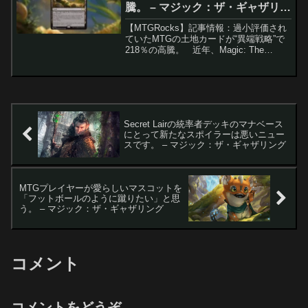
騰。 – マジック：ザ・ギャザリン
グ
【MTGRocks】記事情報：過小評価され
ていたMTGの土地カードが“異端戦略”で
218％の高騰。 近年、Magic: The
Gathering（MTG）の構築済み統率者デッ
キから登場するカードが、統率者戦を超
えてレガシーやビンテージ...
Secret Lairの統率者デッキのマナベース
にとって新たなスポイラーは悪いニュー
スです。 – マジック：ザ・ギャザリング
MTGプレイヤーが愛らしいマスコットを
「フットボールのように蹴りたい」と思
う。 – マジック：ザ・ギャザリング
コメント
コメントをどうぞ