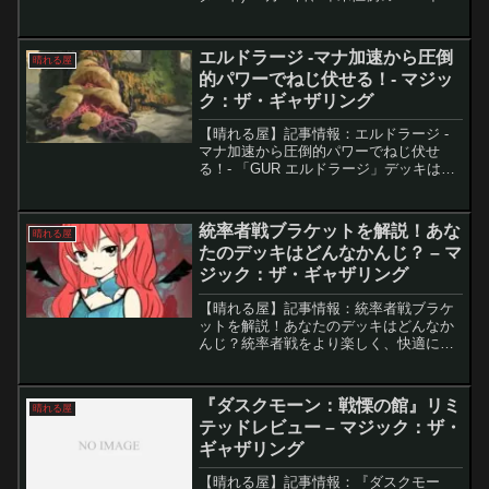
ント『THE LAST SUN 2024』が開催さ
れ、全国から集まった220名の強豪プレ
イヤーがスタンダー...
エルドラージ -マナ加速から圧倒
晴れる屋
的パワーでねじ伏せる！- マジッ
ク：ザ・ギャザリング
【晴れる屋】記事情報：エルドラージ -
マナ加速から圧倒的パワーでねじ伏せ
る！- 「GUR エルドラージ」デッキは、
モダンフォーマットで爆発的なマナ加速
を駆使し、強力なエルドラージを展開す
ることで相手を圧倒する戦略です。土地
統率者戦ブラケットを解説！あな
晴れる屋
とアーティファクト...
たのデッキはどんなかんじ？ – マ
ジック：ザ・ギャザリング
【晴れる屋】記事情報：統率者戦ブラケ
ットを解説！あなたのデッキはどんなか
んじ？統率者戦をより楽しく、快適に遊
ぶための新しい指針「ブラケット・シス
テム」が、2025年10月21日にアップデー
トされました。これはルールではなく、
『ダスクモーン：戦慄の館』リミ
晴れる屋
プレイヤー同士が...
テッドレビュー – マジック：ザ・
ギャザリング
【晴れる屋】記事情報：『ダスクモー