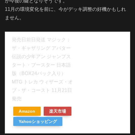
が今後の鍵となりそうです。
11月の環境変化を前に、今がデッキ調整の好機かもしれ
ません。
発売日前日発送 マジック：
ザ・ギャザリング アバター
伝説の少年アン ジャンプス
タート・ブースター 日本語
版（BOX24パック入り）
MTG トレカ ウィザーズ・オ
ブ・ザ・コースト 11月21日
発売
Amazon
楽天市場
Yahooショッピング