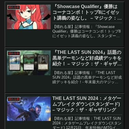
『Showcase Qualifier』優勝は
晴れる屋
コーナコンボ！トップ8にイゼッ
ト講義の姿なし。 – マジック：
ザ・ギャザリング
【晴れる屋】記事情報：『Showcase
Qualifier』優勝はコーナコンボ！トップ8
にイゼット講義の姿なし。スタンダード
環境で圧倒的な強さを誇った「イゼット
講義」ですが、最新の招待制大会
『Standard Showcase Quali...
『THE LAST SUN 2024』話題の
晴れる屋
黒単デーモンなど好成績デッキを
紹介！ – マジック：ザ・ギャザリ
ング
【晴れる屋】記事情報：『THE LAST
SUN 2024』話題の黒単デーモンなど好成
績デッキを紹介！- 年末最大のマジック
の祭典『THE LAST SUN 2024』が開催
され、多様なデッキと白熱した戦いが展
開。注目デッキとその戦略を詳し...
THE LAST SUN 2024：メタゲー
晴れる屋
ムブレイクダウン(スタンダード)
– マジック：ザ・ギャザリング
【晴れる屋】記事情報：THE LAST SUN
2024：メタゲームブレイクダウン(スタン
ダード) 12月21日、年末恒例のMTGイベ