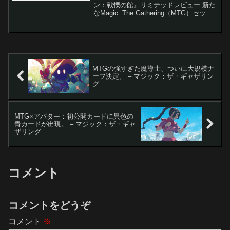
ン：戦慄の館』リミテッドレビュー 新た
なMagic: The Gathering（MTG）セット
『ダスクモーン：戦慄の館』が登場し、
ホラーテーマの要素がプレイヤーを魅了
しています。このセットは、古典的なス
ラ...
MTGの強すぎた魔導士、ついに大規模ナ
ーフ決定。 – マジック：ザ・ギャザリン
グ
MTG×アバター：初公開カードに異色の
青カードが出現。 – マジック：ザ・ギャ
ザリング
コメント
コメントをどうぞ
コメント
※