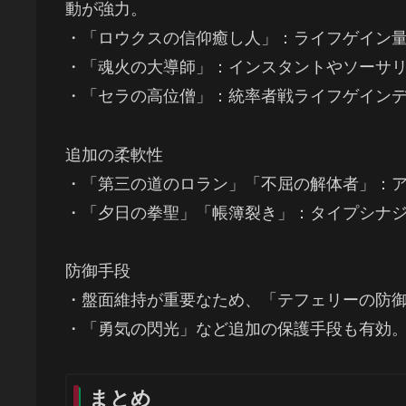
動が強力。
・「ロウクスの信仰癒し人」：ライフゲイン
・「魂火の大導師」：インスタントやソーサ
・「セラの高位僧」：統率者戦ライフゲイン
追加の柔軟性
・「第三の道のロラン」「不屈の解体者」：
・「夕日の拳聖」「帳簿裂き」：タイプシナ
防御手段
・盤面維持が重要なため、「テフェリーの防
・「勇気の閃光」など追加の保護手段も有効
まとめ