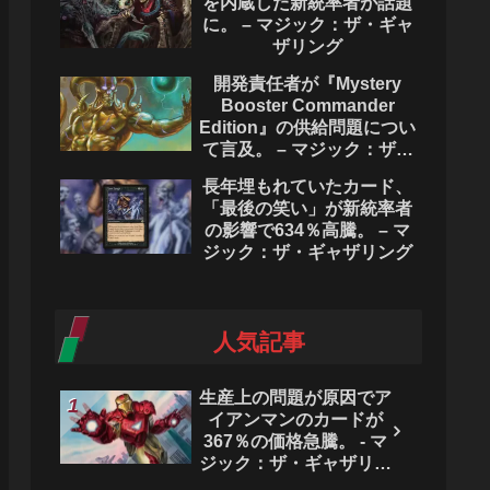
を内蔵した新統率者が話題
に。 – マジック：ザ・ギャ
ザリング
開発責任者が『Mystery
Booster Commander
Edition』の供給問題につい
て言及。 – マジック：ザ・
ギャザリング
長年埋もれていたカード、
「最後の笑い」が新統率者
の影響で634％高騰。 – マ
ジック：ザ・ギャザリング
人気記事
生産上の問題が原因でア
イアンマンのカードが
367％の価格急騰。 - マ
ジック：ザ・ギャザリン
グ