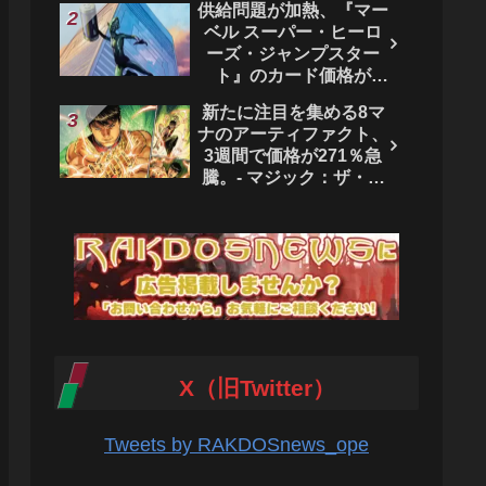
供給問題が加熱、『マー
ベル スーパー・ヒーロ
ーズ・ジャンプスター
ト』のカード価格が
4444％急騰。 - マジッ
新たに注目を集める8マ
ク：ザ・ギャザリング
ナのアーティファクト、
3週間で価格が271％急
騰。- マジック：ザ・ギ
ャザリング
X（旧Twitter）
Tweets by RAKDOSnews_ope