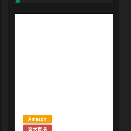
【予約商品
2026年4月24日
発売予定】 マ
ジック ザ・ギ
ャザリング ス
トリクスヘイ
ヴンの秘密 統
率者デッキ プ
リズマリの技
巧 英語版 MTG
Amazon
楽天市場