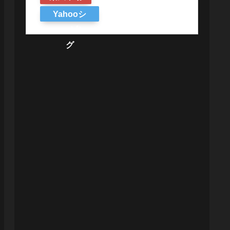
Yahooシ
ョッピン
グ