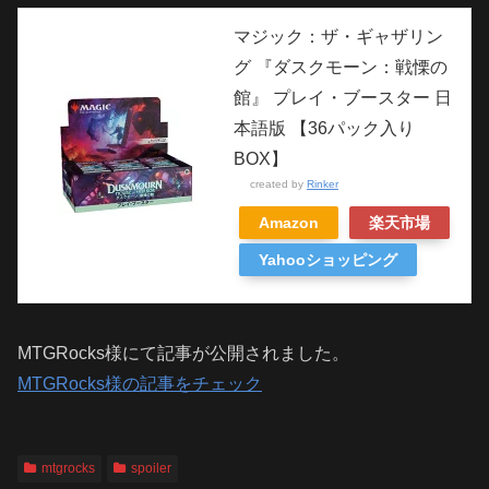
マジック：ザ・ギャザリン
グ 『ダスクモーン：戦慄の
館』 プレイ・ブースター 日
本語版 【36パック入り
BOX】
created by
Rinker
Amazon
楽天市場
Yahooショッピング
MTGRocks様にて記事が公開されました。
MTGRocks様の記事をチェック
mtgrocks
spoiler