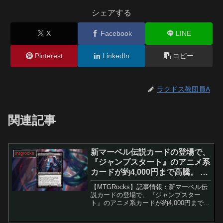
シェアする
X
Facebook
LINE
Pinterest
LinkedIn
コピー
ラクドス教団員A
関連記事
新マーベル伝説カードの登場で、
mtgrocks
『ジャンプスタート』のアニメ系
カードが約4,000円まで高騰。 –
マジック：ザ・ギャザリング
【MTGRocks】記事情報：新マーベル伝
説カードの登場で、『ジャンプスター
ト』のアニメ系カードが約4,000円まで高
騰。導入『マーベル スーパー・ヒーロー
ズ』セットは公開が進む一方で、二次市