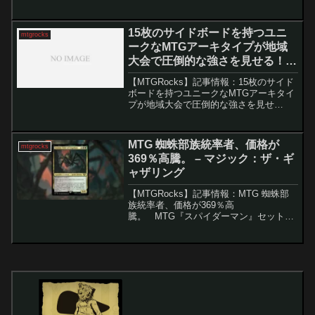
The Gatheringの統率者戦フォーマットに
おいて、ついに5枚のカードが禁止リスト
から解除されまし...
15枚のサイドボードを持つユニ
mtgrocks
ークなMTGアーキタイプが地域
大会で圧倒的な強さを見せる！ –
マジック：ザ・ギャザリング
【MTGRocks】記事情報：15枚のサイド
ボードを持つユニークなMTGアーキタイ
プが地域大会で圧倒的な強さを見せ
る！ カナダとアメリカで開催された今
週末のリージョナルチャンピオンシップ
の初日が終了し、多くのデータから重要
MTG 蜘蛛部族統率者、価格が
mtgrocks
な情報を得る...
369％高騰。 – マジック：ザ・ギ
ャザリング
【MTGRocks】記事情報：MTG 蜘蛛部
族統率者、価格が369％高
騰。 MTG『スパイダーマン』セットの
公開シーズンが終了しましたが、流通市
場ではようやく動きが見え始めました。
特にスパイダー関連カードへの需要が急
増しており、その中心...