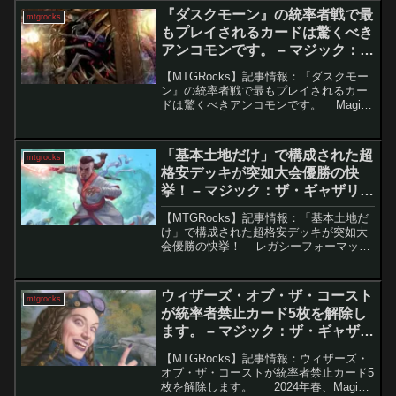
場への影響は限定的に留まっている。し
『ダスクモーン』の統率者戦で最
mtgrocks
かし一部カー...
もプレイされるカードは驚くべき
アンコモンです。 – マジック：
ザ・ギャザリング
【MTGRocks】記事情報：『ダスクモー
ン』の統率者戦で最もプレイされるカー
ドは驚くべきアンコモンです。 Magic:
The Gatheringの統率者戦フォーマット
は、最も人気のあるゲーム形式の一つ
で、その多様性と深さから非常に...
「基本土地だけ」で構成された超
mtgrocks
格安デッキが突如大会優勝の快
挙！ – マジック：ザ・ギャザリン
グ
【MTGRocks】記事情報：「基本土地だ
け」で構成された超格安デッキが突如大
会優勝の快挙！ レガシーフォーマット
は多くの高額カードが使用可能な強力な
環境ですが、そんな中でなんと1万円台で
組める「赤単バーン」が、競技大会で優
ウィザーズ・オブ・ザ・コースト
mtgrocks
勝という快...
が統率者禁止カード5枚を解除し
ます。 – マジック：ザ・ギャザリ
ング
【MTGRocks】記事情報：ウィザーズ・
オブ・ザ・コーストが統率者禁止カード5
枚を解除します。 2024年春、Magic: