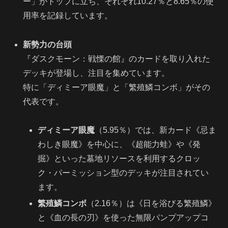
ー」がトップに立ち、それぞれ10.27％と8.65％の使
用率を記録しています。
新勢力の台頭
『ダスクモーン：戦慄の館』のカードを取り入れた
デッキが登場し、注目を集めています。
特に「ディミーア眼魔」と「繁殖鱗コンボ」がその
代表です。
ディミーア眼魔
（5.95％）では、新カード《忌ま
わしき眼魔》を中心に、《超能力蛙》や《発
掘》といった墓地リソースを利用するクロッ
ク・パーミッション型のデッキが注目されてい
ます。
繁殖鱗コンボ
（2.16％）は《日を浴びる繁殖鱗》
と《血の長の刃》を使った無限パンプアップコ