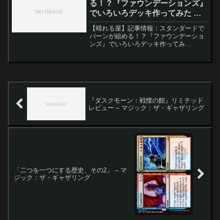
る！？『ファウンデーションズ』
でいろいろデッキ作ってみた 。 –
マジック：ザ・ギャザリング
【晴れる屋】記事情報：スタンダードで
バーンが組める！？『ファウンデーショ
ンズ』でいろいろデッキ作ってみ
た。 Hareruya Prosの平山氏が、11月15
日発売のMTG新セット『ファウンデーシ
ョンズ』についてレビューを行いまし
た。スタンダ...
『ダスクモーン：戦慄の館』リミテッド
レビュー – マジック：ザ・ギャザリング
「二つを一つにする歴史、その2」 – マ
ジック：ザ・ギャザリング