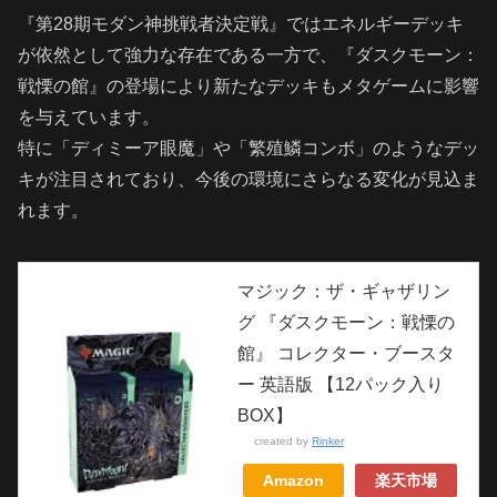
『第28期モダン神挑戦者決定戦』ではエネルギーデッキ
が依然として強力な存在である一方で、『ダスクモーン：
戦慄の館』の登場により新たなデッキもメタゲームに影響
を与えています。
特に「ディミーア眼魔」や「繁殖鱗コンボ」のようなデッ
キが注目されており、今後の環境にさらなる変化が見込ま
れます。
マジック：ザ・ギャザリン
グ 『ダスクモーン：戦慄の
館』 コレクター・ブースタ
ー 英語版 【12パック入り
BOX】
created by
Rinker
Amazon
楽天市場