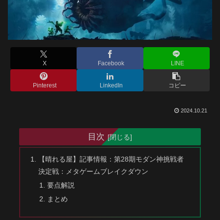
X
Facebook
LINE
Pinterest
LinkedIn
コピー
2024.10.21
目次
【晴れる屋】記事情報：第28期モダン神挑戦者
決定戦：メタゲームブレイクダウン
要点解説
まとめ