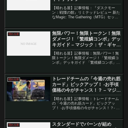
【晴れる屋】記事情報：『ダスクモー
ン：戦慄の館』リミテッドレビュー 新た
なMagic: The Gathering（MTG）セット
『ダスクモーン：戦慄の館』が登場し、
ホラーテーマの要素がプレイヤーを魅了
しています。このセットは、古典的なス
無限パワー！無限トークン！無限
晴れる屋
ラ...
ダメージ！「繁殖鱗コンボ」デッ
キガイド – マジック：ザ・ギャザ
リング
【晴れる屋】記事情報：無限パワー！無
限トークン！無限ダメージ！「繁殖鱗コ
ンボ」デッキガイド 「繁殖鱗コンボ」
は、「日を浴びる繁殖鱗」と「血の長の
刃」を使った無限コンボを軸とするデッ
キです。コンボが成立すると無限マナや
トレードチームの「今週の売れ筋
晴れる屋
無限トークン、無限ダメー...
カード」ピックアップ！ -お手頃
価格の今がチャンス！？ – マジッ
ク：ザ・ギャザリング
【晴れる屋】記事情報：トレードチーム
の「今週の売れ筋カード」ピックアッ
プ！ -お手頃価格の今がチャンス！？- ト
レードチームの1週間の販売データから、
特に注目されたカードをピックアップ。
今週は「価格が落ち着いた今が狙い目」
スタンダードでバーンが組め
晴れる屋
とされるカードが中...