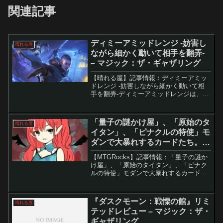
関連記事
ディミーアミッドレンジ -妨害し
晴れる屋
ながら細かく動いて相手を翻弄-
– マジック：ザ・ギャザリング
【晴れる屋】記事情報：ディミーアミッ
ドレンジ -妨害しながら細かく動いて相
手を翻弄-ディミーアミッドレンジは、軽
量クリーチャーで攻めながら、除去や打
ち消しで相手を妨害する戦略が特徴の青
黒デッキ。序盤から圧をかけ、中盤以降
「量子の謎かけ屋」、「原始のタ
晴れる屋
は盤面制圧とアドバン...
イタン」、「ピナクルの特使」モ
ダンで大暴れするカードたち。 -
マジック：ザ・ギャザリング
【MTGRocks】記事情報：「量子の謎か
け屋」、「原始のタイタン」、「ピナク
ルの特使」モダンで大暴れするカードた
ち。2025年10月にアメリカ・ヒュースト
ンで開催された「Regional Championship
– SCG CON Ho...
『ダスクモーン：戦慄の館』リミ
晴れる屋
テッドレビュー – マジック：ザ・
ギャザリング