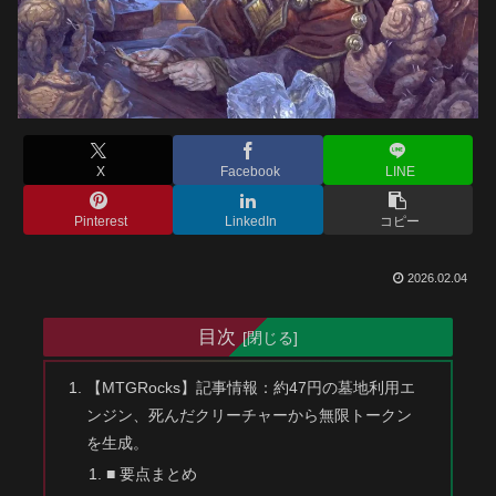
X
Facebook
LINE
Pinterest
LinkedIn
コピー
2026.02.04
目次
【MTGRocks】記事情報：約47円の墓地利用エ
ンジン、死んだクリーチャーから無限トークン
を生成。
■ 要点まとめ