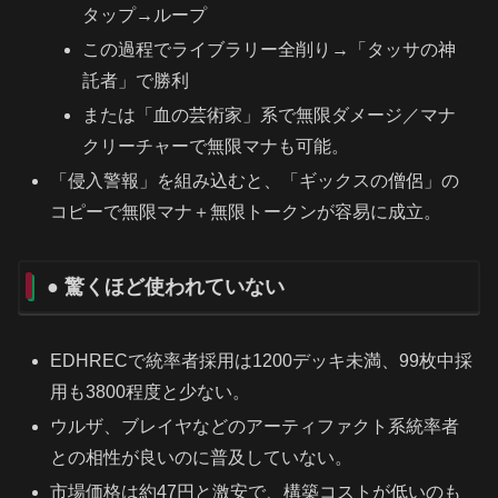
タップ→ループ
この過程でライブラリー全削り→「タッサの神
託者」で勝利
または「血の芸術家」系で無限ダメージ／マナ
クリーチャーで無限マナも可能。
「侵入警報」を組み込むと、「ギックスの僧侶」の
コピーで無限マナ＋無限トークンが容易に成立。
● 驚くほど使われていない
EDHRECで統率者採用は1200デッキ未満、99枚中採
用も3800程度と少ない。
ウルザ、ブレイヤなどのアーティファクト系統率者
との相性が良いのに普及していない。
市場価格は約47円と激安で、構築コストが低いのも