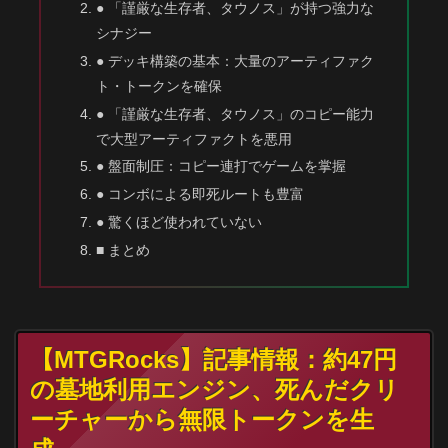
● 「謹厳な生存者、タウノス」が持つ強力な
シナジー
● デッキ構築の基本：大量のアーティファク
ト・トークンを確保
● 「謹厳な生存者、タウノス」のコピー能力
で大型アーティファクトを悪用
● 盤面制圧：コピー連打でゲームを掌握
● コンボによる即死ルートも豊富
● 驚くほど使われていない
■ まとめ
【MTGRocks】記事情報：約47円
の墓地利用エンジン、死んだクリ
ーチャーから無限トークンを生