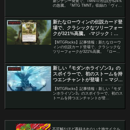
新シナジー発覚で、TMNTの伝説が524％
の急騰。『MTG TMNT』収録の「ヴィジ
ランテ、ケイシー・ジョーンズ」がモダ
ンで注目を集め価格が高騰『MTG
TMNT』の公式発売から1ヶ月が経過し、
新たなローウィンの伝説カード登
mtgrocks
当初...
場で、クラシックなツリーフォー
クが321%高騰。 -マジック：
ザ・ギャザリング
【MTGRocks】記事情報：新たなローウ
ィンの伝説カード登場で、クラシックな
ツリーフォークが321%高騰。 『ローウ
ィンの昏明』発売から1週間。新ドラン
「時に囲まれしドラン」の登場によっ
て、旧カード「包囲の塔、ドラン」が大
新しい『モダンホライゾン3』の
mtgrocks
きく注目を集め、...
スポイラーで、初のストームを持
つエンチャントが登場！ – マジッ
ク：ザ・ギャザリング
【MTGRocks】記事情報：新しい『モダ
ンホライゾン3』のスポイラーで、初のス
トームを持つエンチャントが登
場！ 『モダンホライゾン3』のリリー
スが迫る中、セットの多くのカードが公
開され、各フォーマットに強力な影響を
与えることが期待...
不可解なほど再録されない土地サイクル