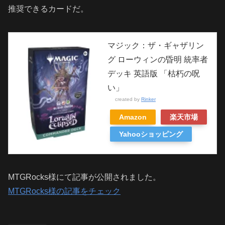
推奨できるカードだ。
マジック：ザ・ギャザリン
グ ローウィンの昏明 統率者
デッキ 英語版 「枯朽の呪
い」
created by
Rinker
Amazon
楽天市場
Yahooショッピング
MTGRocks様にて記事が公開されました。
MTGRocks様の記事をチェック