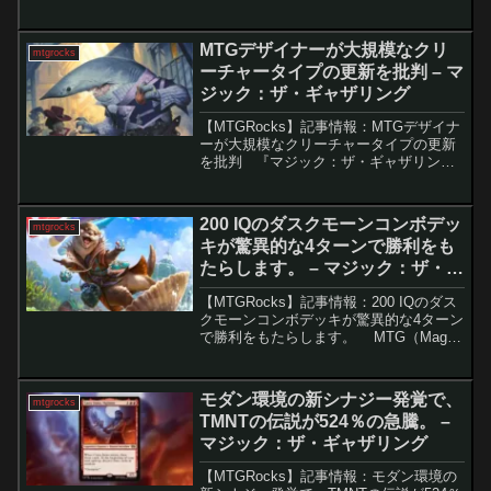
『マーベル スーパー・ヒーローズ』の登
場により、統率者戦での需要が再録禁止
カードである「大地の知識」の市場価格
MTGデザイナーが大規模なクリ
mtgrocks
に大きな影響...
ーチャータイプの更新を批判 – マ
ジック：ザ・ギャザリング
【MTGRocks】記事情報：MTGデザイナ
ーが大規模なクリーチャータイプの更新
を批判 『マジック：ザ・ギャザリング
（MTG）』では毎年新しいセットが登場
し、独自のメカニズムやデザインがプレ
イヤーたちのデッキ構築に新風を吹き込
200 IQのダスクモーンコンボデッ
mtgrocks
みます。そ...
キが驚異的な4ターンで勝利をも
たらします。 – マジック：ザ・ギ
ャザリング
【MTGRocks】記事情報：200 IQのダス
クモーンコンボデッキが驚異的な4ターン
で勝利をもたらします。 MTG（Magic:
The Gathering）において、コンボデッキ
の楽しさは格別です。普段はあまり使わ
れないカードを組...
モダン環境の新シナジー発覚で、
mtgrocks
TMNTの伝説が524％の急騰。 –
マジック：ザ・ギャザリング
【MTGRocks】記事情報：モダン環境の