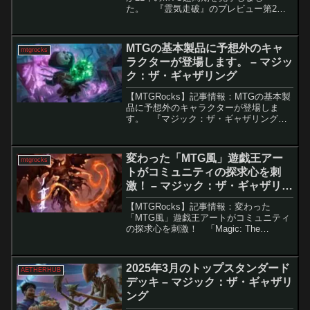
た。 『霊気走破』のプレビュー第2週
目で発表されたカード「Transit Mage」
は、21年の歴史を持つMTGの「アーティ
ファクト・チューター・メイジ」サイ...
MTGの基本製品に予想外のキャ
mtgrocks
ラクターが登場します。 – マジッ
ク：ザ・ギャザリング
【MTGRocks】記事情報：MTGの基本製
品に予想外のキャラクターが登場しま
す。 『マジック：ザ・ギャザリング』
（MTG）の次期セット『ファウンデーシ
ョン』に関する情報は、すでに多くが公
開されていますが、特に目立つ新しいカ
変わった「MTG風」遊戯王アー
mtgrocks
ードのプレビ...
トがコミュニティの探求心を刺
激！ – マジック：ザ・ギャザリン
グ
【MTGRocks】記事情報：変わった
「MTG風」遊戯王アートがコミュニティ
の探求心を刺激！ 「Magic: The
Gathering」と「遊戯王」のカードアート
には類似点が多く、Redditのスレッドで
その議論が行われました。これら...
2025年3月のトップスタンダード
AETHERHUB
デッキ – マジック：ザ・ギャザリ
ング