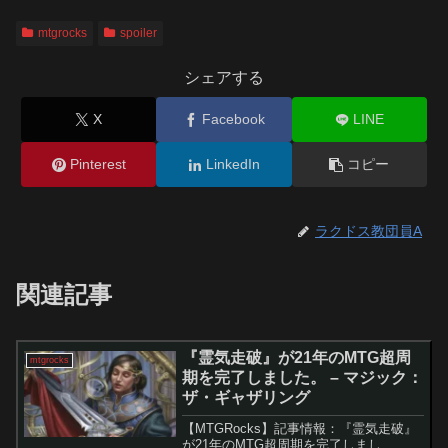
mtgrocks
spoiler
シェアする
X
Facebook
LINE
Pinterest
LinkedIn
コピー
ラクドス教団員A
関連記事
『霊気走破』が21年のMTG超周
mtgrocks
期を完了しました。 – マジック：
ザ・ギャザリング
【MTGRocks】記事情報：『霊気走破』
が21年のMTG超周期を完了しまし