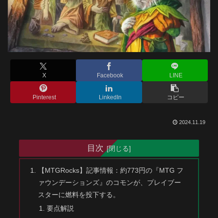
X
Facebook
LINE
Pinterest
LinkedIn
コピー
2024.11.19
目次
【MTGRocks】記事情報：約773円の『MTG フ
ァウンデーションズ』のコモンが、プレイブー
スターに燃料を投下する。
要点解説