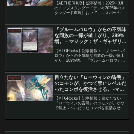
【AETHERHUB】記事情報：2025年3月
のトップスタンダードデッキ2025年のス
タンダード環境において、エスパーの安
定化が続いている。昨年末に一時的に復
活した一部のデッキは、環境変化に適応
できずトップ8から姿を消しつつある。一
『ブルームバロウ』からの不気味
mtgrocks
方、環境...
な同族の一掃が値上がり、289%
増。 – マジック：ザ・ギャザリン
グ
【MTGRocks】記事情報：『ブルームバ
ロウ』からの不気味な同族の一掃が値上
がり、289%増。 『ブルームバロウ』セ
ットが持つ種族テーマの強化により、統
率者戦における特定の種族デッキが再び
注目を集めています。特に、かつてはサ
目立たない『ローウィンの昏明』
mtgrocks
ポートが乏し...
のコモンが、かつて禁止レベルだ
ったコンボを復活させる。 -マジ
ック：ザ・ギャザリング
【MTGRocks】記事情報：目立たない
『ローウィンの昏明』のコモンが、かつ
て禁止レベルだったコンボを復活させ
る。 かつてモダン環境を震撼させた「欠
片の双子」コンボ。その系譜を思わせる
新たな無限コンボが、スタンダードで発
見され話題を集めてい...