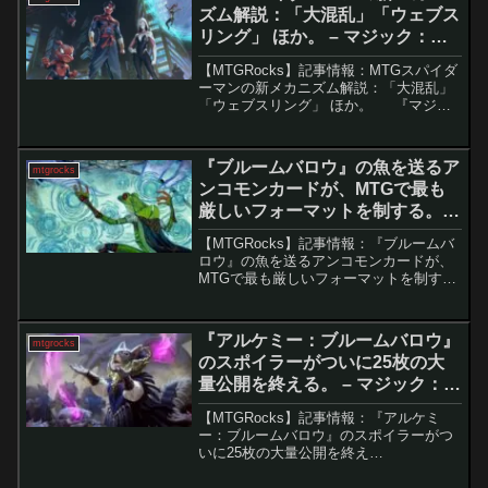
ズム解説：「大混乱」「ウェブス
リング」 ほか。 – マジック：
ザ・ギャザリング
【MTGRocks】記事情報：MTGスパイダ
ーマンの新メカニズム解説：「大混乱」
「ウェブスリング」 ほか。 『マジッ
ク：ザ・ギャザリング（MTG）』とマー
ベルのコラボによる「スパイダーマン」
セットに先行して公開された「ウェルカ
『ブルームバロウ』の魚を送るア
mtgrocks
ム・デ...
ンコモンカードが、MTGで最も
厳しいフォーマットを制する。 –
マジック：ザ・ギャザリング
【MTGRocks】記事情報：『ブルームバ
ロウ』の魚を送るアンコモンカードが、
MTGで最も厳しいフォーマットを制す
る。 Magic: The Gathering（MTG）のフ
ォーマットが古くなるほど、新しいカー
ドがその環境に影響を与えるこ...
『アルケミー：ブルームバロウ』
mtgrocks
のスポイラーがついに25枚の大
量公開を終える。 – マジック：
ザ・ギャザリング
【MTGRocks】記事情報：『アルケミ
ー：ブルームバロウ』のスポイラーがつ
いに25枚の大量公開を終え
る。 MTGの新セット『ブルームバ
ロウ』の公式スポイラーシーズンは約1か