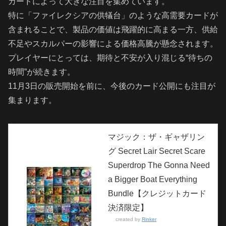
カードによって大きな注目を集めています。
特に「ファイレクシアの供犠台」のような高需要カードが
含まれることで、製品の価値は飛躍的に高まる一方、供給
不足やスカルパーの影響による価格高騰が懸念されます。
プレイヤーにとっては、期待と不安が入り混じる“待ちの
時間”が続きます。
11月3日の販売開始を前に、今後のカード公開にも注目が
集まります。
マジック：ザ・ギャザリン
グ Secret Lair Secret Scare
Superdrop The Gonna Need
a Bigger Boat Everything
Bundle【クレジットカード
決済限定】
created by
Rinker