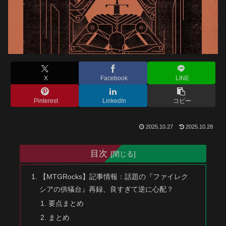
X
Facebook
LINE
Pinterest
LinkedIn
コピー
2025.10.27
2025.10.28
目次
【MTGRocks】記事情報：話題の『ファイレク
シアの供犠台』再録、良すぎて逆に心配？
要点まとめ
まとめ