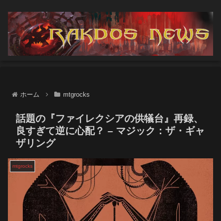
ホーム
mtgrocks
話題の『ファイレクシアの供犠台』再録、
良すぎて逆に心配？ – マジック：ザ・ギャ
ザリング
mtgrocks