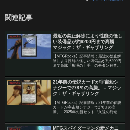
関連記事
最近の禁止解除により性能の怪し
mtgrocks
い装備品が約6200円まで高騰 –
マジック：ザ・ギャザリング
【MTGRocks】記事情報：最近の禁止解
除により性能の怪しい装備品が約6200円
まで高騰「梅澤の十手」のモダン解禁と
市場への影響最新の禁止制限告知によ
り、モダンフォーマットにおいて長らく
禁止カードに指定されていた「梅澤の十
21年前の伝説カードが宇宙船シ
mtgrocks
手」が解禁され、...
ナジーで278％の高騰。 – マジッ
ク：ザ・ギャザリング
【MTGRocks】記事情報：21年前の伝説
カードが宇宙船シナジーで278％の高
騰。 2025年の新セット『久遠の終端』
によって、「Magic: The
Gathering（MTG）」に宇宙テーマの新要
素が多数登場しました。その中で、2...
MTGスパイダーマンの新メカニ
mtgrocks