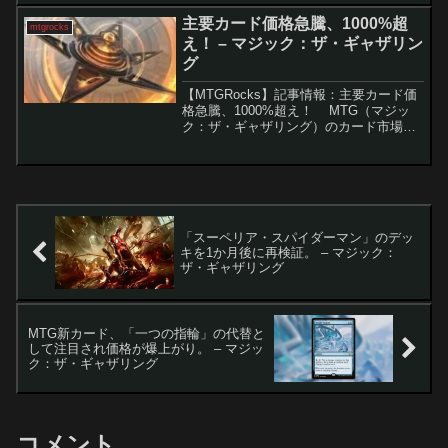
月前に終了しましたが、新たなカードが
主要カード価格急騰、1000%超
mtgrocks
次々と公開され、...
え！ – マジック：ザ・ギャザリン
グ
【MTGRocks】記事情報：主要カード価
格急騰、1000%超え！ MTG（マジッ
ク：ザ・ギャザリング）のカード市場は
現在、激動の時期を迎えています。『サ
ンダー・ジャンクションの無法者』のリ
リースによる影響が続いており、一部の
カードは...
「スーペリア・スパイダーマン」のデッ
キを1か月後に再検証。 – マジック：
ザ・ギャザリング
MTG新カード、「一つの指輪」の代替と
して注目され価格が爆上がり。 – マジッ
ク：ザ・ギャザリング
コメント