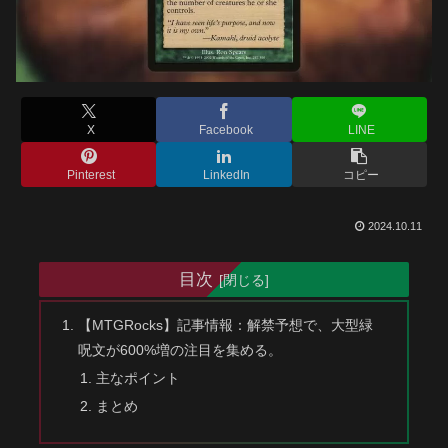
X
Facebook
LINE
Pinterest
LinkedIn
コピー
2024.10.11
目次
【MTGRocks】記事情報：解禁予想で、大型緑
呪文が600%増の注目を集める。
主なポイント
まとめ