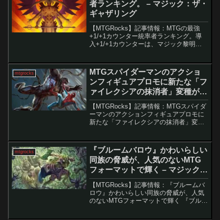
者ランキング。 – マジック：ザ・
ギャザリング
【MTGRocks】記事情報：MTGの最強
+1/+1カウンター統率者ランキング。導
入+1/+1カウンターは、マジック黎明期
から続く人気メカニズムの一つです。小
さなクリーチャーを大型戦力へ育てるだ
けでなく、強力なコンボの起点にもなり
MTGスパイダーマンのアクショ
mtgrocks
ます。統率...
ンフィギュアプロモに新たな「フ
ァイレクシアの抹消者」変種が登
場。 – マジック：ザ・ギャザリン
【MTGRocks】記事情報：MTGスパイダ
グ
ーマンのアクションフィギュアプロモに
新たな「ファイレクシアの抹消者」変種
が登場。 2025年のサンディエゴ・コミ
コンにて、『Magic: The
Gathering（MTG）』とマーベルのコ...
『ブルームバロウ』かわいらしい
mtgrocks
同族の脅威が、人気のないMTG
フォーマットで輝く – マジック：
ザ・ギャザリング
【MTGRocks】記事情報：『ブルームバ
ロウ』かわいらしい同族の脅威が、人気
のないMTGフォーマットで輝く 『ブルー
ムバロウ』のスポイラーが続々と発表さ
れる中、新しいカードやアーキタイプが