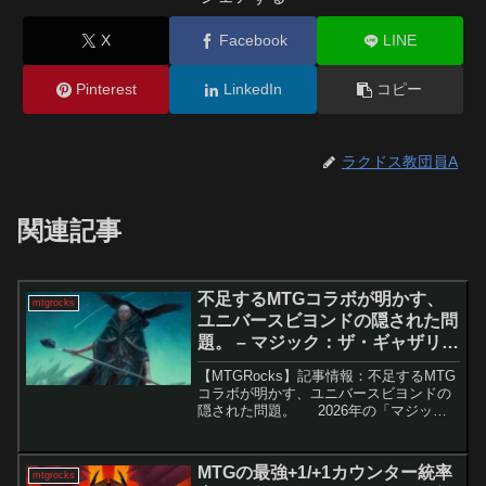
X
Facebook
LINE
Pinterest
LinkedIn
コピー
ラクドス教団員A
関連記事
不足するMTGコラボが明かす、
mtgrocks
ユニバースビヨンドの隠された問
題。 – マジック：ザ・ギャザリン
グ
【MTGRocks】記事情報：不足するMTG
コラボが明かす、ユニバースビヨンドの
隠された問題。 2026年の「マジッ
ク：ザ・ギャザリング（MTG）」の発売
スケジュールを見ると、「ユニバースビ
ヨンド（UB）」コラボ製品がオリジナル
MTGの最強+1/+1カウンター統率
mtgrocks
のマ...