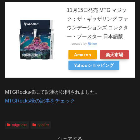
11月15日発売 MTG マジッ
ク：ザ・ギャザリング ファ
ウンデーションズ コレクタ
ー・ブースター 日本語版
created by
Rinker
Amazon
楽天市場
Yahooショッピング
MTGRocks様にて記事が公開されました。
MTGRocks様の記事をチェック
mtgrocks
spoiler
シェアする