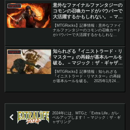
多くのプレイヤーの注目を集めていま
意外なファイナルファンタジーの
mtgrocks
す。特に、「渓間...
コモンの召喚カードがパウパーで
大活躍するかもしれない。 – マジ
ック：ザ・ギャザリング
【MTGRocks】記事情報：意外なファイ
ナルファンタジーのコモンの召喚カード
がパウパーで大活躍するかもしれな
い。 『マジック：ザ・ギャザリング』
と『ファイナルファンタジー』のクロス
オーバーセットでは、神話レアからコモ
知られざる『イニストラード・リ
mtgrocks
ンまで多彩なカー...
マスター』の再録が基本ルールを
破る。 – マジック：ザ・ギャザリ
ング
【MTGRocks】記事情報：知られざる
『イニストラード・リマスター』の再録
が基本ルールを破る。 2025年1月24日
に発売予定の『イニストラード・リマス
ター』が、これまでのリマスターセット
の常識を覆すアプローチで話題を呼んで
います。そ...
2024年には、MTGと「Extra Life」がレ
ベルアップします！ – マジック：ザ・ギ
ャザリング