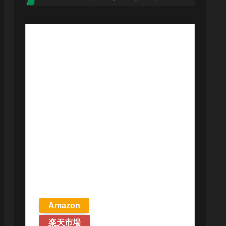
【予約商品
2026年4月24日
発売予定】 マ
ジック ザ・ギ
ャザリング ス
トリクスヘイ
ヴンの秘密 統
率者デッキ プ
リズマリの技
巧 英語版 MTG
Amazon
楽天市場