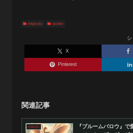
mtgrocks
spoiler
シ
X
Pinterest
関連記事
『ブルームバロウ』で愛
mtgrocks