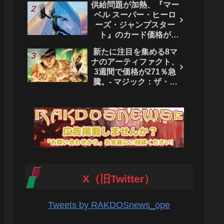
供給問題が加熱、『マー
ベル スーパー・ヒーロ
ーズ・ジャンプスター
ト』のカード価格が
4444％急騰。 - マジッ
新たに注目を集める8マ
ク：ザ・ギャザリング
ナのアーティファクト、
3週間で価格が271％急
騰。- マジック：ザ・ギ
ャザリング
X（旧Twitter）
Tweets by RAKDOSnews_ope