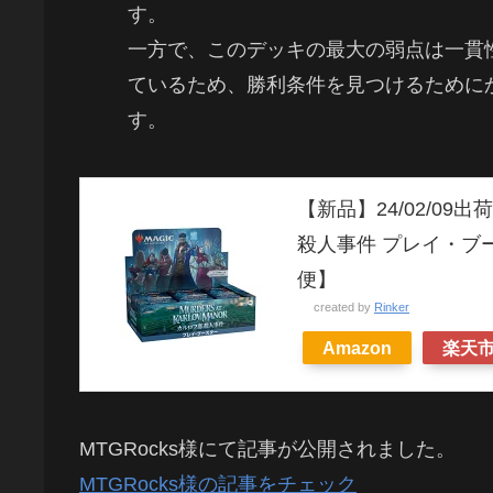
す。
一方で、このデッキの最大の弱点は一貫
ているため、勝利条件を見つけるために
す。
【新品】24/02/09
殺人事件 プレイ・ブー
便】
created by
Rinker
Amazon
楽天
MTGRocks様にて記事が公開されました。
MTGRocks様の記事をチェック