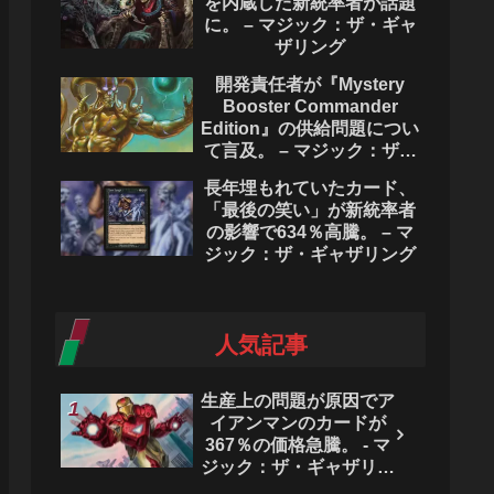
を内蔵した新統率者が話題
に。 – マジック：ザ・ギャ
ザリング
開発責任者が『Mystery
Booster Commander
Edition』の供給問題につい
て言及。 – マジック：ザ・
ギャザリング
長年埋もれていたカード、
「最後の笑い」が新統率者
の影響で634％高騰。 – マ
ジック：ザ・ギャザリング
人気記事
生産上の問題が原因でア
イアンマンのカードが
367％の価格急騰。 - マ
ジック：ザ・ギャザリン
グ