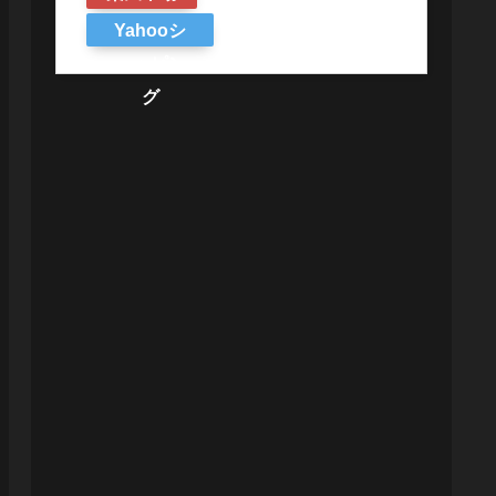
Yahooシ
ョッピン
グ