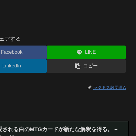
ェアする
Facebook
LINE
LinkedIn
コピー
ラクドス教団員A
される白のMTGカードが新たな解釈を得る。 –