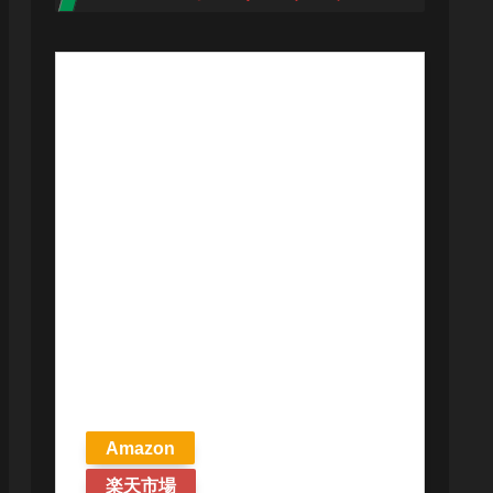
【予約商品
2026年4月24日
発売予定】 マ
ジック ザ・ギ
ャザリング ス
トリクスヘイ
ヴンの秘密 統
率者デッキ プ
リズマリの技
巧 英語版 MTG
Amazon
楽天市場