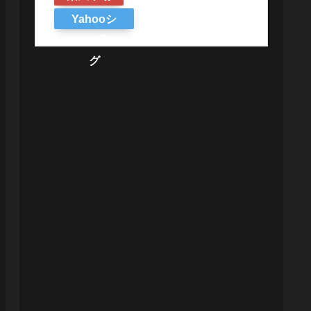
Yahooシ
ョッピン
グ