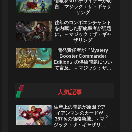
情報をMTGデザイナーが明
言 – マジック：ザ・ギャザ
リング
往年のコンボエンチャント
を内蔵した新統率者が話題
に。 – マジック：ザ・ギャ
ザリング
開発責任者が『Mystery
Booster Commander
Edition』の供給問題につい
て言及。 – マジック：ザ・
ギャザリング
人気記事
生産上の問題が原因でア
イアンマンのカードが
367％の価格急騰。 - マ
ジック：ザ・ギャザリン
グ