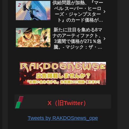
供給問題が加熱、『マー
ベル スーパー・ヒーロ
ーズ・ジャンプスター
ト』のカード価格が
4444％急騰。 - マジッ
新たに注目を集める8マ
ク：ザ・ギャザリング
ナのアーティファクト、
3週間で価格が271％急
騰。- マジック：ザ・ギ
ャザリング
X（旧Twitter）
Tweets by RAKDOSnews_ope