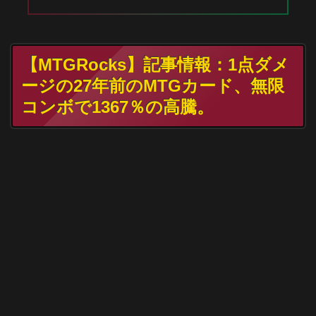
【MTGRocks】記事情報：1点ダメ
ージの27年前のMTGカード、無限
コンボで1367％の高騰。