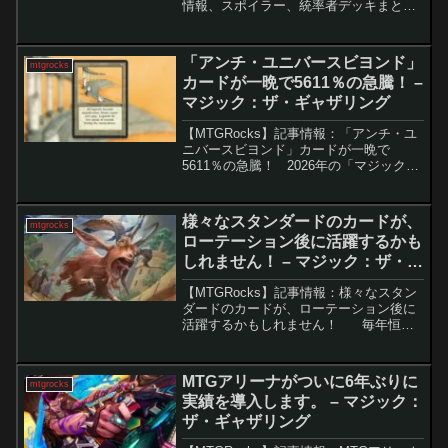
情報、スポイラー、統率者デッキまと
め。2026年『MTG Marvel Super
Heroes』セットの最新情報2026年にリリ
ースが予定されている『マーベ...
「アンチ・ユニバースビヨンド」
mtgrocks
カードが一晩で5611％の急騰！ –
マジック：ザ・ギャザリング
【MTGRocks】記事情報：「アンチ・ユ
ニバースビヨンド」カードが一晩で
5611％の急騰！ 2026年の「マジック：
ザ・ギャザリング（MTG）」のリリース
カレンダーでは、ユニバースビヨンド
（UB）製品が過去最多となる4セット予
様々なスタンダードのカードが、
mtgrocks
定され、...
ローテーション後に活躍するかも
しれません！ – マジック：ザ・ギ
ャザリング
【MTGRocks】記事情報：様々なスタン
ダードのカードが、ローテーション後に
活躍するかもしれません！ 毎年恒例
のMTGスタンダードローテーションが、
2024年秋に迫っています。これにより、
4つのセット「イニストラード：真夜中の
MTGアリーナがついに6年ぶりに
mtgrocks
狩...
実績を導入します。 – マジック：
ザ・ギャザリング