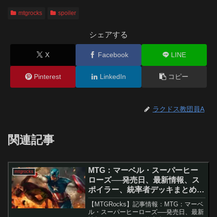
mtgrocks
spoiler
シェアする
X
Facebook
LINE
Pinterest
LinkedIn
コピー
ラクドス教団員A
関連記事
MTG：マーベル・スーパーヒー
mtgrocks
ローズ──発売日、最新情報、ス
ポイラー、統率者デッキまとめ。
– マジック：ザ・ギャザリング
【MTGRocks】記事情報：MTG：マーベ
ル・スーパーヒーローズ──発売日、最新