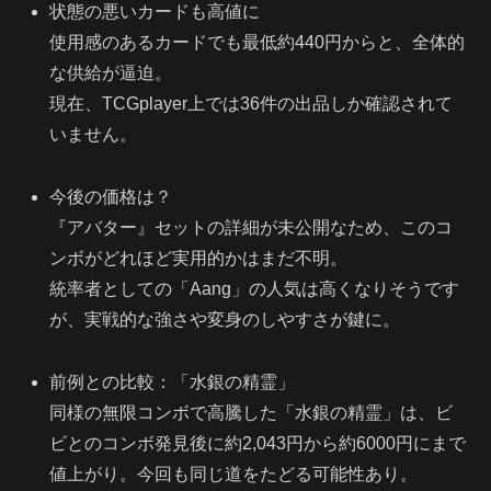
状態の悪いカードも高値に
使用感のあるカードでも最低約440円からと、全体的
な供給が逼迫。
現在、TCGplayer上では36件の出品しか確認されて
いません。
今後の価格は？
『アバター』セットの詳細が未公開なため、このコ
ンボがどれほど実用的かはまだ不明。
統率者としての「Aang」の人気は高くなりそうです
が、実戦的な強さや変身のしやすさが鍵に。
前例との比較：「水銀の精霊」
同様の無限コンボで高騰した「水銀の精霊」は、ビ
ビとのコンボ発見後に約2,043円から約6000円にまで
値上がり。今回も同じ道をたどる可能性あり。