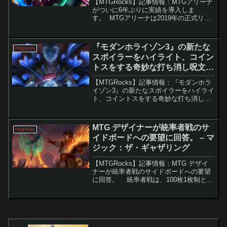
【MTGRocks】記事情報：MTGアリーナ
がついに6年ぶりに実績を導入しま
す。 MTGアリーナは2019年の正式リリ
ース以来、多くの新カードやフォーマッ
トを追加し、独自の進化を遂げてきた。
新セット『霊気走破』の登場とともに、
『モダンホライゾン3』の新たな
mtgrocks
ついに「実績...
スポイラーをハイライト、コイン
トスをする奇妙な打ち消し呪文が
公開！ – マジック：ザ・ギャザリ
【MTGRocks】記事情報：『モダンホラ
ング
イゾン3』の新たなスポイラーをハイライ
ト、コイントスをする奇妙な打ち消し呪
文が公開！ 『モダンホライゾン3』の
リリースが迫る中で、多くの興味深く強
力なカードが公開されています。今回の
MTG デザイナーが統率者戦のサ
mtgrocks
セットに...
イドボードへの要望に回答。 – マ
ジック：ザ・ギャザリング
【MTGRocks】記事情報：MTG デザイ
ナーが統率者戦のサイドボードへの要望
に回答。 統率者戦は、100枚1枚制とい
う独自ルールによって「多様性」や「偶
発性」が魅力とされてきたフォーマット
です。しかし昨今、サイドボード（最大
15枚...