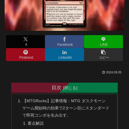
X
Facebook
LINE
Pinterest
LinkedIn
コピー
2024.09.05
目次
【MTGRocks】記事情報：MTG ダスクモーン
ゲーム開始時の効果で2ターン目にスタンダード
で即死コンボを生み出す。
要点解説