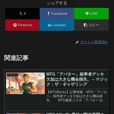
シェアする
X
Facebook
LINE
Pinterest
LinkedIn
コピー
ラクドス教団員A
関連記事
MTG「アバター」統率者デッキ
mtgrocks
欠如は大きな機会損失。 – マジッ
ク：ザ・ギャザリング
【MTGRocks】記事情報：MTG「アバタ
ー」統率者デッキ欠如は大きな機会損
失。 MTG最新コラボ『アバター 伝説
の少年アン』では新カードやメカニズム
が発表されましたが、多くのファンが期
待していた統率者デッキの収録がないこ