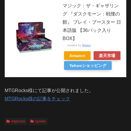
マジック：ザ・ギャザリン
グ 『ダスクモーン：戦慄の
館』 プレイ・ブースター 日
本語版 【36パック入り
BOX】
created by
Rinker
Amazon
楽天市場
Yahooショッピング
MTGRocks様にて記事が公開されました。
MTGRocks様の記事をチェック
mtgrocks
spoiler