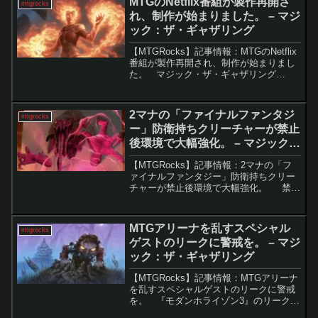
MTGのNetflix番組が製作再開さ
mtgrocks
とが判明...
れ、制作が始まりました。 – マジ
ック：ザ・ギャザリング
【MTGRocks】記事情報：MTGのNetflix
番組が製作再開され、制作が始まりまし
た。 マジック・ザ・ギャザリング
（MTG）は近年、ユニバース・ビヨンド
の成功を背景にその人気がますます高ま
っていますが、メディア展開においては
2マナの「ファイナルファンタジ
mtgrocks
依然と...
ー」防衛持ちクリーチャーが禁止
後環境で大幅強化。 – マジック：
ザ・ギャザリング
【MTGRocks】記事情報：2マナの「フ
ァイナルファンタジー」防衛持ちクリー
チャーが禁止後環境で大幅強化。 禁止
改訂後の新しいスタンダード環境がスタ
ートし、わずか24時間で大きな変化が見
られました。Magic OnlineのSta...
MTGアリーナを乱すスペシャル
mtgrocks
ゲストのリークに警戒を。 – マジ
ック：ザ・ギャザリング
【MTGRocks】記事情報：MTGアリーナ
を乱すスペシャルゲストのリークに警戒
を。 『モダンホライゾン3』のリーク情
報が多数公開され、MTGプレイヤーの注