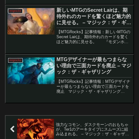
目が集まっています。特に「激情」と
「悲嘆」がMTGアリーナに登場する可能
新しいMTGのSecret Lairは、期
mtgrocks
性がある...
待外れのカードを驚くほど魅力的
に見せる。 – マジック：ザ・ギャ
ザリング
【MTGRocks】記事情報：新しいMTGの
Secret Lairは、期待外れのカードを驚く
ほど魅力的に見せる。 『モダンホラ
イゾン3』の公開からまだ2週間も経って
いないにもかかわらず、MTGプレイヤー
たちは新たなカード公開シーズ...
MTGデザイナーが最もつまらな
mtgrocks
い理由で三面カードを廃止 – マジ
ック：ザ・ギャザリング
【MTGRocks】記事情報：MTGデザイナ
ーが最もつまらない理由で三面カードを
廃止 マジック・ザ・ギャザリング
（MTG）は、常に新しいメカニズムを導
入し続ける革新的なカードゲームだ。最
近では「Chaos Vault」のような新たな試
み...
強力なコモン、ダスクモーンのおもちゃ
が、Ter1のアーキタイプにスムーズに組
み込まれる。 – マジック：ザ・ギャザリ
ング