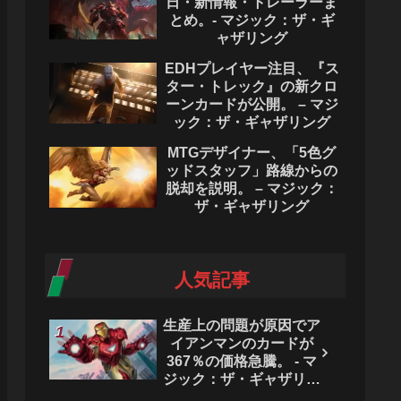
日・新情報・トレーラーま
とめ。- マジック：ザ・ギ
ャザリング
EDHプレイヤー注目、『ス
ター・トレック』の新クロ
ーンカードが公開。 – マジ
ック：ザ・ギャザリング
MTGデザイナー、「5色グ
ッドスタッフ」路線からの
脱却を説明。 – マジック：
ザ・ギャザリング
人気記事
生産上の問題が原因でア
イアンマンのカードが
367％の価格急騰。 - マ
ジック：ザ・ギャザリン
グ