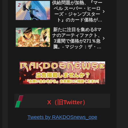
供給問題が加熱、『マー
ベル スーパー・ヒーロ
ーズ・ジャンプスター
ト』のカード価格が
4444％急騰。 - マジッ
新たに注目を集める8マ
ク：ザ・ギャザリング
ナのアーティファクト、
3週間で価格が271％急
騰。- マジック：ザ・ギ
ャザリング
X（旧Twitter）
Tweets by RAKDOSnews_ope