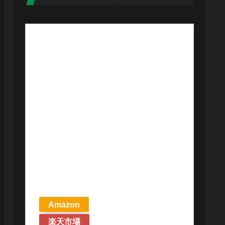
【予約商品
2026年4月24日
発売予定】 マ
ジック ザ・ギ
ャザリング ス
トリクスヘイ
ヴンの秘密 統
率者デッキ プ
リズマリの技
巧 英語版 MTG
Amazon
楽天市場