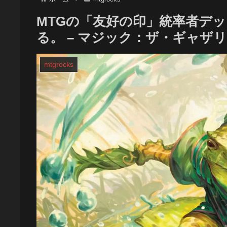
MTGの「友好の印」統率者デ
る。 – マジック：ザ・ギャザ
mtgrocks