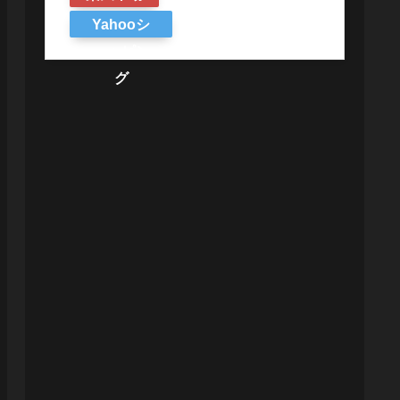
Yahooシ
ョッピン
グ