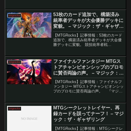
説の少年アン』コラボセットの発売によ
り、MTG市場が大きく動いています。特
に強力な統率者「火の王アズーラ」の登
53枚のカード追加で、構築済み
mtgrocks
場で、古い...
統率者デッキが大会優勝デッキに
変貌。 – マジック：ザ・ギャザリ
ング
【MTGRocks】記事情報：53枚のカード
追加で、構築済み統率者デッキが大会優
勝デッキに変貌。 競技統率者戦
（cEDH）は非常に高額になりがちなフ
ォーマットとして知られていますが、
「無尽蔵、アシュリング」を中心とした
ファイナルファンタジー MTGス
mtgrocks
エレメンタルデッキが、...
トアチャンピオンシップのプロモ
に賛否両論の声。 – マジック：
ザ・ギャザリング
【MTGRocks】記事情報：ファイナルフ
ァンタジー MTGストアチャンピオンシッ
プのプロモに賛否両論の声。 『マジッ
ク：ザ・ギャザリング（MTG）』のファ
イナルファンタジーコラボセットが、い
よいよ来月に正式リリースされます。こ
MTGシークレットレイヤー、再
mtgrocks
のセッ...
録カードを誤ってナーフ！ – マジ
ック：ザ・ギャザリング
【MTGRocks】記事情報：MTGシークレ