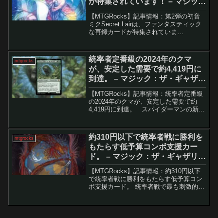
が特集されています！ – マジッ
ク：ザ・ギャザリング
【MTGRocks】記事情報：第2弾の初音
ミクSecret Lairは、ファンタスティック
な再録カードが特集されていま
す！ 初音ミクがMTGの世界に再び登
場し、大きな話題を呼んでいます。最近
発売された初音ミクをテーマにした
統率者定番級の2024年のクマ
mtgrocks
Sec...
が、安定した需要で約4,419円に
到達。 – マジック：ザ・ギャザリ
ング
【MTGRocks】記事情報：統率者定番級
の2024年のクマが、安定した需要で約
4,419円に到達。 スパイダーマンの新セ
ットが話題を呼ぶ一方、実際のMTG市場
を大きく動かしているのは『久遠の終
端』や過去セットの人気カードです。特
約310円以下で統率者戦に勝利を
mtgrocks
に土地...
もたらす低予算コンボ支援カー
ド。 – マジック：ザ・ギャザリン
グ
【MTGRocks】記事情報：約310円以下
で統率者戦に勝利をもたらす低予算コン
ボ支援カード。 統率者戦で最も刺激的な
戦略の一つがコンボデッキだが、強力な
カードは高額になりがち。しかしMTGに
は約310円以下で組める強力なコンボ誘
発カードが...