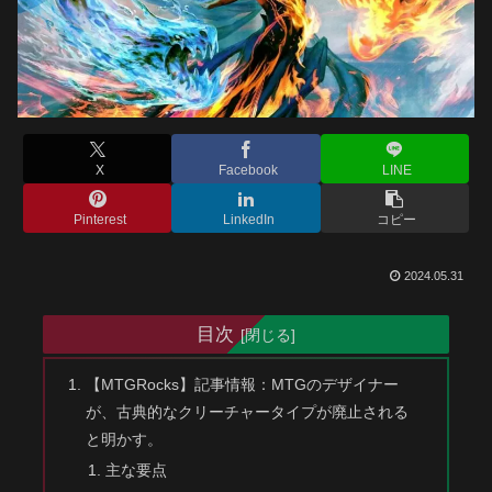
X
Facebook
LINE
Pinterest
LinkedIn
コピー
2024.05.31
目次
【MTGRocks】記事情報：MTGのデザイナー
が、古典的なクリーチャータイプが廃止される
と明かす。
主な要点