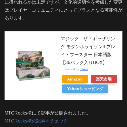
に扱われるかは未定ですが、文化的適切性を考慮した変更
はプレイヤーコミュニティにとってプラスとなる可能性が
あります。
マジック：ザ・ギャザリン
グ モダンホライゾン3 プレ
イ・ブースター 日本語版
【36パック入りBOX】
created by
Rinker
Amazon
楽天市場
Yahooショッピング
MTGRocks様にて記事が公開されました。
MTGRocks様の記事をチェック