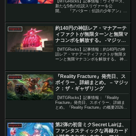
【MTGRocks】記事情報：ウィザーズ、
新たな5色の伝説スリヴァーを公
開。 『アバター：伝説の少年アン』の
大量スポイラーに続き、『アルケミー：
久遠の終端』でも突如セット全体がネッ
ト上に公開され、再びプレイヤーたちの
約140円の神話レア・マナアーテ
mtgrocks
関心が高まっていま...
ィファクトが無限ターンと無限マ
ナコンボを解放する。 -マジッ
ク：ザ・ギャザリング
【MTGRocks】記事情報：約140円の神
話レア・マナアーティファクトが無限タ
ーンと無限マナコンボを解放する。 神話
レアのマナ・アーティファクト「奇怪な
宝石」は、強力な性能を持ちながら意外
にも低価格で見過ごされがちなカード
『Reality Fracture』発売日、ス
mtgrocks
だ。単なるマナ加...
ポイラー、詳細まとめ。 – マジッ
ク：ザ・ギャザリング
【MTGRocks】記事情報：『Reality
Fracture』発売日、スポイラー、詳細ま
とめ。『Reality Fracture』の概要2026年
はマジック：ザ・ギャザリングの独自の
宇宙にとって重要な年となります。10月
初旬に発売予定の...
第2弾の初音ミクSecret Lairは、
mtgrocks
ファンタスティックな再録カード