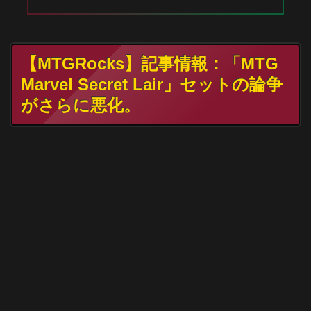
【MTGRocks】記事情報：「MTG
Marvel Secret Lair」セットの論争
がさらに悪化。