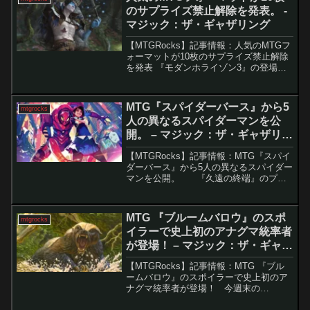
ドも存在しま...
のサプライズ禁止解除を発表。 -
マジック：ザ・ギャザリング
【MTGRocks】記事情報：人気のMTGフ
ォーマットが10枚のサプライズ禁止解除
を発表 『モダンホライゾン3』の登場以
降、MTG Arenaのカードパワーは大幅に
向上。その影響で、100枚シングルトン
フォーマット「グラディエーター」の禁
MTG『スパイダーバース』から5
mtgrocks
止...
人の異なるスパイダーマンを公
開。 – マジック：ザ・ギャザリン
グ
【MTGRocks】記事情報：MTG『スパイ
ダーバース』から5人の異なるスパイダー
マンを公開。 『​久遠の終端』のプレ
ビューが終わるや否や、『スパイダーマ
ン』のMTGカードが続々と公開され、プ
レイヤーの間で大きな話題となっていま
MTG 『ブルームバロウ』のスポ
mtgrocks
す...
イラーで史上初のアナグマ統率者
が登場！ – マジック：ザ・ギャザ
リング
【MTGRocks】記事情報：MTG 『ブル
ームバロウ』のスポイラーで史上初のア
ナグマ統率者が登場！ 今週末の
MagicCon: Amsterdamで、次回のプレミ