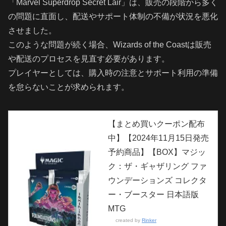
「Marvel Superdrop Secret Lair」は、販売の段階から多く
の問題に直面し、配送やサポート体制の不備が状況を悪化
させました。
このような問題が続く場合、Wizards of the Coastは販売
や配送のプロセスを見直す必要があります。
プレイヤーとしては、購入時の注意とサポート利用の準備
を怠らないことが求められます。
【まとめ買いクーポン配布
中】【2024年11月15日発売
予約商品】【BOX】マジッ
ク：ザ・ギャザリング ファ
ウンデーションズ コレクタ
ー・ブースター 日本語版
MTG
created by
Rinker