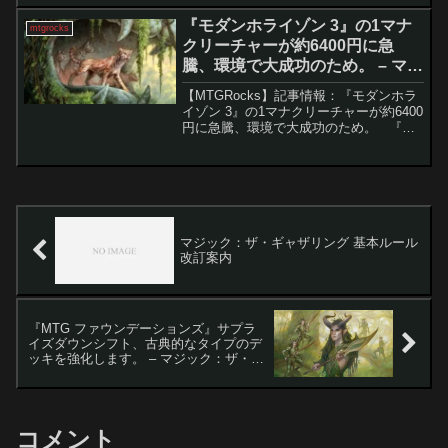
アセット『ブルームバロウ』のいくつか
のカードが公開されました。このセッ
『モダンホライゾン 3』の1マナ
mtgrocks
ト...
クリーチャーが約6400円に急
騰、環境で大成功のため。 – マジ
ック：ザ・ギャザリング
【MTGRocks】記事情報：『モダンホラ
イゾン 3』の1マナクリーチャーが約6400
円に急騰、環境で大成功のため。 『モ
ダンホライゾン 3』は、その強力なカー
ドの数々で注目を浴びました。通常のセ
ットには目玉となる神話レアカードが1つ
か...
マジック：ザ・ギャザリング 基本ルール
改訂案内
『MTG ファウンデーションズ』サプラ
イズダウンシフト、古典的なタイプのデ
ッキを強化します。 – マジック：ザ・ギ
ャザリング
コメント