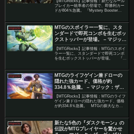
【MTGRocks】記事情報：新たなルール
ブレイカー統率者の登場で、即勝利カー
ドが804％急騰。 『Mystery Booster
Commander Edition』による「機知の戦
い」への影響『Mystery Booster
Comma...
MTGのスポイラー一覧に、スタ
mtgrocks
ンダードで即死コンボを生むボッ
クストッパーが登場。 – マジッ
ク：ザ・ギャザリング
【MTGRocks】記事情報：MTGのスポイ
ラー一覧に、スタンダードで即死コンボ
を生むボックストッパーが登場。 『久
遠の終端』のスポイラーシーズンが正式
に開始され、既に多くのカードがリーク
を通じて判明していたものの、まだまだ
MTGのライフゲイン兼ドローの
mtgrocks
新たな注...
隠れた強カード、価格が約
334.8％急騰。 – マジック：ザ・
ギャザリング
【MTGRocks】記事情報：MTGのライフ
ゲイン兼ドローの隠れた強カード、価格
が約334.8％急騰。 MTGの膨大なカー
ド群の中には、最初は地味に見えても、
後からその実力が評価される「隠れた逸
材」が存在します。「光に導かれし者、
新たな5色の『ダスクモーン』の
mtgrocks
ハリー...
伝説がMTGプレイヤーを驚かせ