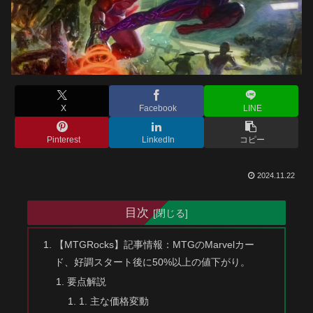
X
Facebook
LINE
Pinterest
LinkedIn
コピー
2024.11.22
目次
【MTGRocks】記事情報：MTGのMarvelカー
ド、好調スタート後に50%以上の値下がり。
要点解説
1. 主な価格変動