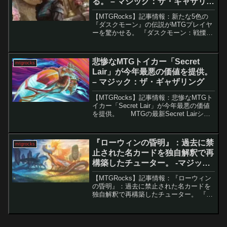
る。 – マジック：ザ・ギャザリン
グ
【MTGRocks】記事情報：新たな5色の
『ダスクモーン』の伝説がMTGプレイヤ
ーを驚かせる。 『ダスクモーン：戦慄の
館』は、ユニークで興味深いカードが盛
りだくさんのMTGセットです。新しいメ
カニズム「部屋」を含むこのセットは、
悲惨なMTGトイカー「Secret
mtgrocks
プレイヤーに...
Lair」が今年最悪の価値を提供。
– マジック：ザ・ギャザリング
【MTGRocks】記事情報：悲惨なMTGト
イカー「Secret Lair」が今年最悪の価値
を提供。 MTGの最新Secret Lairシリ
ーズ『霊気走破』が公開された。本セッ
トは、『霊気走破』の世界観を反映した
機体テーマのカード...
『ローウィンの昏明』：過去に禁
mtgrocks
止された名カードを独自解釈で再
構築したチューター。 -マジッ
ク：ザ・ギャザリング
【MTGRocks】記事情報：『ローウィン
の昏明』：過去に禁止された名カードを
独自解釈で再構築したチューター。 『ロ
ーウィンの昏明』のスポイラーが続々と
公開され、部族戦略や-1/-1カウンターな
ど、多彩なテーマを軸にしたカードが注
目を集めて...