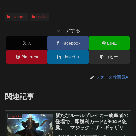
mtgrocks
spoiler
シェアする
X
Facebook
LINE
Pinterest
LinkedIn
コピー
ラクドス教団員A
関連記事
新たなルールブレイカー統率者の
mtgrocks
登場で、即勝利カードが804％急
騰。 – マジック：ザ・ギャザリン
グ