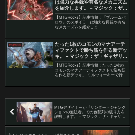
は強力な再録や有名なメカニズム
を紹介します。 – マジック：ザ・
ギャザリング
【MTGRocks】記事情報：『ブルームバ
ロウ』のスポイラーは強力な再録や有名
なメカニズムを紹介しま
す。 MTGの新セット『ブルー
ムバロウ』のスプイラーがついに公開さ
れ、既に多くのカードが話題となってい
たった1枚のコモンのマナアーテ
mtgrocks
ます。この...
ィファクトで勝ち筋を作る新デッ
キ。 – マジック：ザ・ギャザリン
グ
【MTGRocks】記事情報：たった1枚の
コモンのマナアーティファクトで勝ち筋
を作る新デッキ。 ミルウォーキーで行わ
れた地域チャンピオンシップには約1,200
人が参加し、定番アーキタイプが健闘す
る中、意外な新戦略「アゾリウス・カワ
ウソ」が6...
MTGデザイナーが『サンダー・ジャンク
ションの無法者』での色配列の破り方を
説明します。 – マジック：ザ・ギャザリ
ング