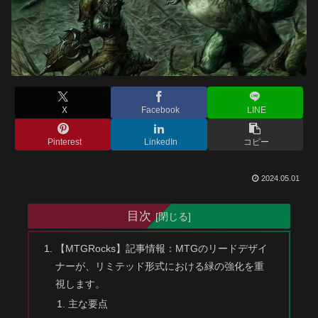
X
Facebook
LINE
Pinterest
LinkedIn
コピー
2024.05.01
目次
【MTGRocks】記事情報：MTGのリードデザイ
ナーが、リミテッド形式における緑の強化を重
視します。
主な要点