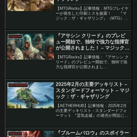
【MTGRocks】記事情報：MTGプレイヤ
ーが発生した印刷ミスを披露！ 『マ
ジック：ザ・ギャザリング』（MTG）の
『Fallout』カードが2024年3月8日に正式
にリリースされ、事前注文した統率者デ
ッキやコレクターブースターを...
『アサシン クリード』のプレビ
mtgrocks
ュー開始で、独特で強力な指揮官
が公開されました！ – マジック：
ザ・ギャザリング
【MTGRocks】記事情報：『アサシン ク
リード』のプレビュー開始で、独特で強
力な指揮官が公開されまし
た！ 最新のUniverses Beyond
クロスオーバー、『アサシン クリード』
がついに登場します。こ...
2025年2月の主要デッキリスト –
AETHERHUB
スタンダードフォーマット – マジ
ック：ザ・ギャザリング
【AETHERHUB】記事情報：2025年2月
の主要デッキリスト - スタンダードフォ
ーマット 『霊気走破』の発売が間近に迫
り、スタンダード環境にも変化が見られ
るようになった。現在のメタゲームで
は、昨年から活躍していたデッキに加え
『ブルームバロウ』のスポイラー
mtgrocks
て、新たな...