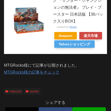
グ 『サンダー・ジャンクシ
ョンの無法者』 プレイ・ブ
ースター 日本語版 【36パッ
ク入りBOX】
created by
Rinker
Amazon
楽天市場
Yahooショッピング
MTGRocks様にて記事が公開されました。
MTGRocks様の記事をチェック
mtgrocks
spoiler
シェアする