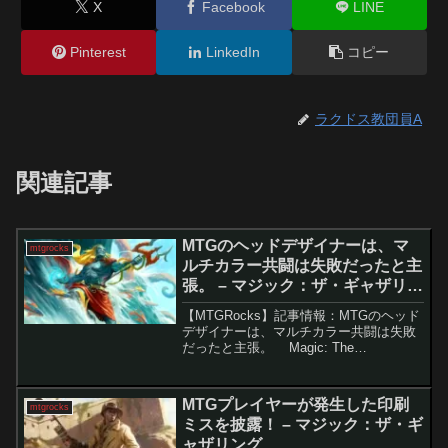
X
Facebook
LINE
Pinterest
LinkedIn
コピー
ラクドス教団員A
関連記事
MTGのヘッドデザイナーは、マ
mtgrocks
ルチカラー共闘は失敗だったと主
張。 – マジック：ザ・ギャザリン
グ
【MTGRocks】記事情報：MTGのヘッド
デザイナーは、マルチカラー共闘は失敗
だったと主張。 Magic: The
Gathering（MTG）のカードデザインやメ
カニズムにおける誤りは、これまでに何
度か起こってきました。最近では、...
MTGプレイヤーが発生した印刷
mtgrocks
ミスを披露！ – マジック：ザ・ギ
ャザリング