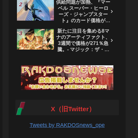
供給問題が加熱、『マー
ベル スーパー・ヒーロ
ーズ・ジャンプスター
ト』のカード価格が
4444％急騰。 - マジッ
新たに注目を集める8マ
ク：ザ・ギャザリング
ナのアーティファクト、
3週間で価格が271％急
騰。- マジック：ザ・ギ
ャザリング
X（旧Twitter）
Tweets by RAKDOSnews_ope