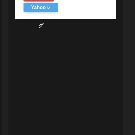
Yahooシ
ョッピン
グ