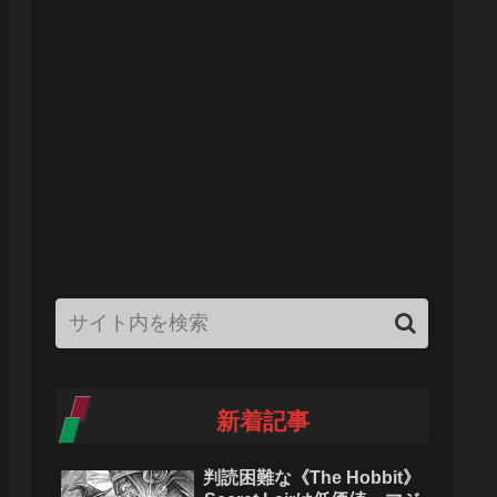
新着記事
判読困難な《The Hobbit》