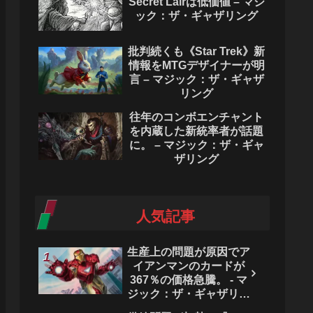
Secret Lairは低価値 – マジ
ック：ザ・ギャザリング
批判続くも《Star Trek》新
情報をMTGデザイナーが明
言 – マジック：ザ・ギャザ
リング
往年のコンボエンチャント
を内蔵した新統率者が話題
に。 – マジック：ザ・ギャ
ザリング
人気記事
生産上の問題が原因でア
イアンマンのカードが
367％の価格急騰。 - マ
ジック：ザ・ギャザリン
グ