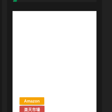
【予約商品
2026年4月24日
発売予定】 マ
ジック ザ・ギ
ャザリング ス
トリクスヘイ
ヴンの秘密 統
率者デッキ プ
リズマリの技
巧 英語版 MTG
Amazon
楽天市場