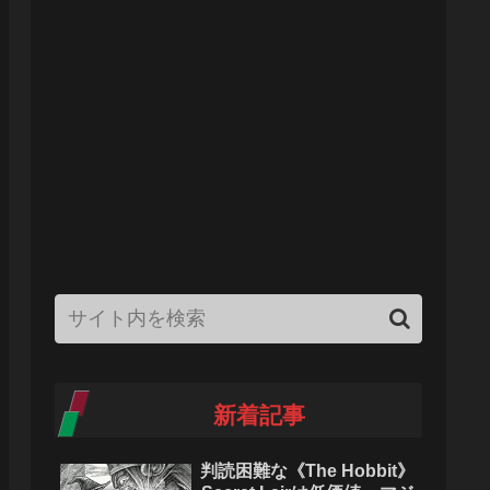
新着記事
判読困難な《The Hobbit》