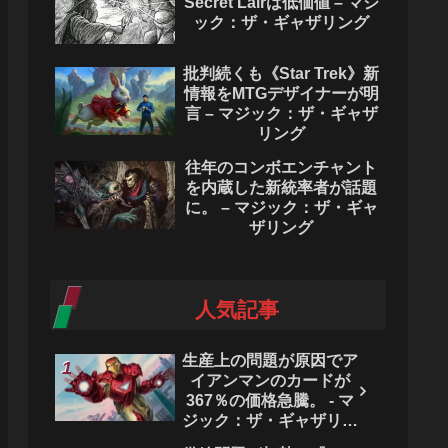
Secret Lairは低価値 – マジ
ック：ザ・ギャザリング
批判続くも《Star Trek》新
情報をMTGデザイナーが明
言 – マジック：ザ・ギャザ
リング
往年のコンボエンチャント
を内蔵した新統率者が話題
に。 – マジック：ザ・ギャ
ザリング
人気記事
生産上の問題が原因でア
イアンマンのカードが
367％の価格急騰。 - マ
ジック：ザ・ギャザリン
グ