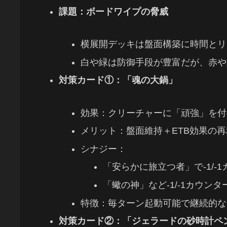
課題：ボードワイプの脅威
横展開デッキは盤面構築に時間とリ
白や緑は防御手段が豊富だが、赤や
対策カード①：「魂の大鍋」
効果：クリーチャーに「頑強」を付
メリット：盤面維持＋ETB効果の
シナジー：
「安らかに旅立つ者」で-1/
「蠍の神」など-1/-1カウン
特徴：毎ターン起動可能で継続的な
対策カード②：「ジェラードの砂時計ペ