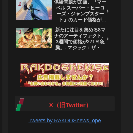
供給問題が加熱、『マー
ベル スーパー・ヒーロ
ーズ・ジャンプスター
ト』のカード価格が
4444％急騰。 - マジッ
新たに注目を集める8マ
ク：ザ・ギャザリング
ナのアーティファクト、
3週間で価格が271％急
騰。- マジック：ザ・ギ
ャザリング
X（旧Twitter）
Tweets by RAKDOSnews_ope