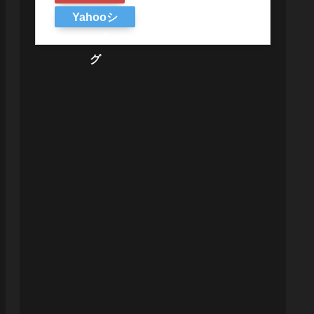
Yahooシ
ョッピン
グ