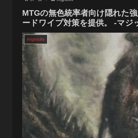
MTGの無色統率者向け隠れた
ードワイプ対策を提供。 -マ
mtgrocks