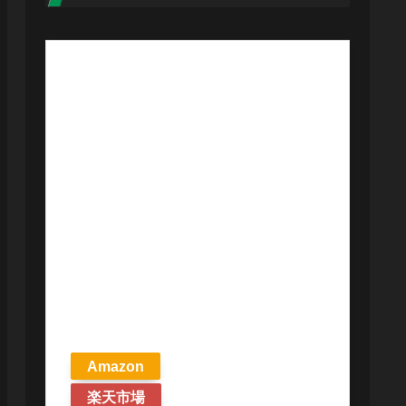
【予約商品
2026年4月24日
発売予定】 マ
ジック ザ・ギ
ャザリング ス
トリクスヘイ
ヴンの秘密 統
率者デッキ プ
リズマリの技
巧 英語版 MTG
Amazon
楽天市場