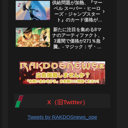
供給問題が加熱、『マー
ベル スーパー・ヒーロ
ーズ・ジャンプスター
ト』のカード価格が
4444％急騰。 - マジッ
新たに注目を集める8マ
ク：ザ・ギャザリング
ナのアーティファクト、
3週間で価格が271％急
騰。- マジック：ザ・ギ
ャザリング
X（旧Twitter）
Tweets by RAKDOSnews_ope