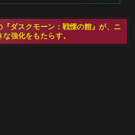
TGの『ダスクモーン：戦慄の館』が、ニ
きな強化をもたらす。