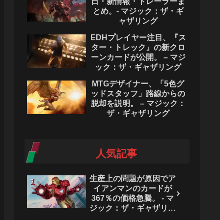
日・新情報・トレーラーま
とめ。- マジック：ザ・ギ
ャザリング
EDHプレイヤー注目、『ス
ター・トレック』の新クロ
ーンカードが公開。 – マジ
ック：ザ・ギャザリング
MTGデザイナー、「5色グ
ッドスタッフ」路線からの
脱却を説明。 – マジック：
ザ・ギャザリング
人気記事
生産上の問題が原因でア
イアンマンのカードが
367％の価格急騰。 - マ
ジック：ザ・ギャザリン
グ