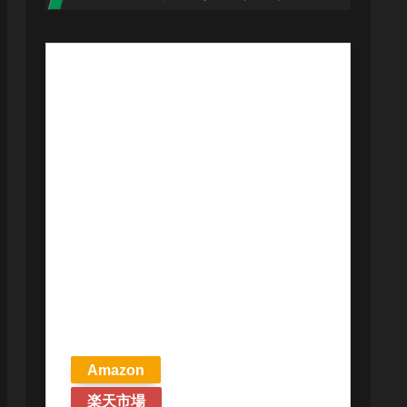
【予約商品
2026年4月24日
発売予定】 マ
ジック ザ・ギ
ャザリング ス
トリクスヘイ
ヴンの秘密 統
率者デッキ プ
リズマリの技
巧 英語版 MTG
Amazon
楽天市場