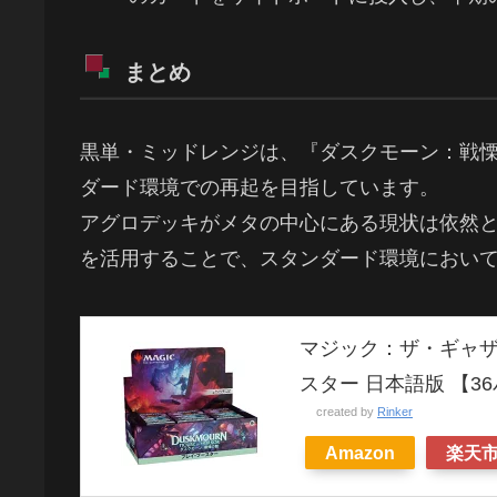
まとめ
黒単・ミッドレンジは、『ダスクモーン：戦
ダード環境での再起を目指しています。
アグロデッキがメタの中心にある現状は依然
を活用することで、スタンダード環境におい
マジック：ザ・ギャザ
スター 日本語版 【3
created by
Rinker
Amazon
楽天