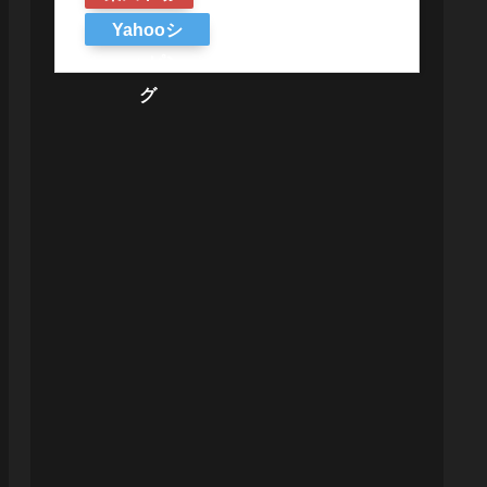
Yahooシ
ョッピン
グ