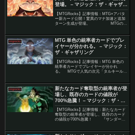
登場。 – マジック：ザ・ギャザリ
ング
【MTGRocks】記事情報：MTG×アバタ
ー新カード公開！驚異のマナ加速と追加
ターン生成が登場。 MTGの
『マジック：ザ・ギャザリング | アバタ
ー 伝説の少年アン』コラボセットのスポ
イラーが本格的に始まり...
MTG 単色の統率者カードでプレ
mtgrocks
イヤーが分かれる。 – マジック：
ザ・ギャザリング
【MTGRocks】記事情報：MTG 単色の
統率者カードでプレイヤーが分かれ
る。 MTGで人気の次元「タルキール」
へ帰還したセット『タルキール：龍嵐
録』。ドラゴン推しと三色氏族のテーマ
で盛り上がる一方、統率者デッキに三色
新たなカード奪取型の統率者が登
mtgrocks
カード（伝説以...
場し、既存のカードの値段が
700%急騰！ – マジック：ザ・ギ
ャザリング
【MTGRocks】記事情報：新たなカード
奪取型の統率者が登場し、既存のカード
の値段が700%急騰！ 『サンダー・
ジャンクションの無法者』の発売以来、
多くのMTGプレイヤーが新しい統率者デ
ッキを手に入れています。これらのデッ