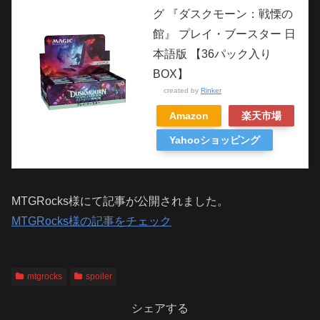
グ 『ダスクモーン：戦慄の
館』 プレイ・ブースター 日
本語版 【36パック入り
BOX】
created by
Rinker
Amazon
楽天市場
Yahooショッピング
MTGRocks様にて記事が公開されました。
MTGRocks様の記事をチェック
mtgrocks
spoiler
シェアする