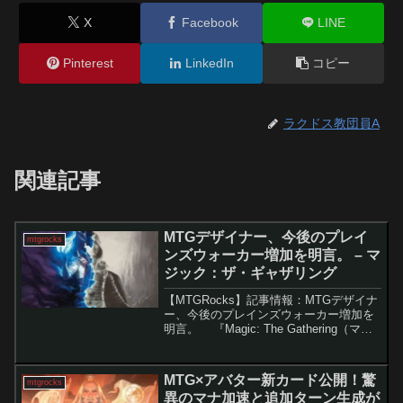
X
Facebook
LINE
Pinterest
LinkedIn
コピー
ラクドス教団員A
関連記事
MTGデザイナー、今後のプレイ
mtgrocks
ンズウォーカー増加を明言。 – マ
ジック：ザ・ギャザリング
【MTGRocks】記事情報：MTGデザイナ
ー、今後のプレインズウォーカー増加を
明言。 『Magic: The Gathering（マジ
ック：ザ・ギャザリング、以下MTG）』
の外部IPコラボ企画「Universes
Beyond」は、...
MTG×アバター新カード公開！驚
mtgrocks
異のマナ加速と追加ターン生成が