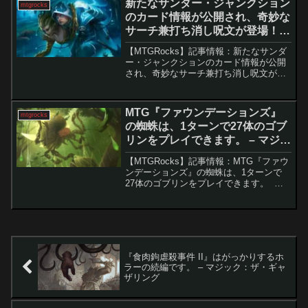
新たなサンダー・ジャンクション
mtgrocks
キ...
のカード情報が公開され、奇妙な
サーチ兼打ち消し呪文が登場！ –
マジック：ザ・ギャザリング
【MTGRocks】記事情報：新たなサンダ
ー・ジャンクションのカード情報が公開
され、奇妙なサーチ兼打ち消し呪文が登
場！ 『サンダー・ジャンクションの無
法者』のリリースから数週間が経過し、
様々な新戦略や価格の急騰、さらにはプ
MTG『ファウンデーションズ』
mtgrocks
ロツアーも行われ...
の蜘蛛は、1ターンで27体のゴブ
リンをプレイできます。 – マジッ
ク：ザ・ギャザリング
【MTGRocks】記事情報：MTG『ファウ
ンデーションズ』の蜘蛛は、1ターンで
27体のゴブリンをプレイできます。 マ
ジック：ザ・ギャザリング（MTG）のゴ
ブリンデッキは、低コストと高いシナジ
ーで有名ですが、新たに「魂を紡ぐも
の」を活用し...
『食肉鉤虐殺事件 II』はがっかりするホ
ラーの続編です。 – マジック：ザ・ギャ
ザリング