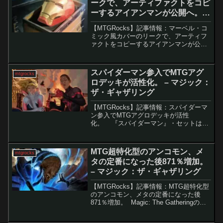
ークで、アーティファクトをコピ
ーするアイアンマンが公開へ。-
マジック：ザ・ギャザリング
【MTGRocks】記事情報：マーベル・コ
ミック風カバーのリークで、アーティフ
ァクトをコピーするアイアンマンが公開
へ。6月に発売されるコミックのバリアン
トカバーを通じて新カード「Iron Man,
Bleeding Edge」が公開されまし...
スパイダーマン参入でMTGアグ
mtgrocks
ロデッキが活性化。 – マジック：
ザ・ギャザリング
【MTGRocks】記事情報：スパイダーマ
ン参入でMTGアグロデッキが活性
化。 『スパイダーマン』・セットは公
開当初こそ期待外れとの声もありました
が、実際に登場したカードは想定以上の
活躍を見せています。特にアグロ系デッ
MTG超特化型のアンコモン、メ
mtgrocks
キとの相性が良く...
タの定番になった後871％増加。
– マジック：ザ・ギャザリング
【MTGRocks】記事情報：MTG超特化型
のアンコモン、メタの定番になった後
871％増加。 Magic: The Gatheringの一
部のカードは、大きな利益をもたらす代
わりに何らかの制約を伴います。例え