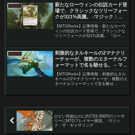
ば、「精神的つまづき」は非常に...
新たなローウィンの伝説カード登
mtgrocks
場で、クラシックなツリーフォー
クが321%高騰。 -マジック：
ザ・ギャザリング
【MTGRocks】記事情報：新たなローウ
ィンの伝説カード登場で、クラシックな
ツリーフォークが321%高騰。 『ローウ
ィンの昏明』発売から1週間。新ドラン
「時に囲まれしドラン」の登場によっ
て、旧カード「包囲の塔、ドラン」が大
刺激的なタルキールの2マナクリ
mtgrocks
きく注目を集め、...
ーチャーが、複数のエターナルフ
ォーマットで名を馳せる。 – マジ
ック：ザ・ギャザリング
【MTGRocks】記事情報：刺激的なタル
キールの2マナクリーチャーが、複数のエ
ターナルフォーマットで名を馳せ
る。 『タルキール：龍嵐録』の登場以
降、いくつもの新カードが競技シーンに
爪痕を残している。その中でも、緑青
（シミック）カラー...
ひどい性能なのに約7万6,000円のソーサ
リーにMTGプレイヤー困惑。 -マジッ
ク：ザ・ギャザリング