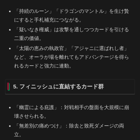
「持続のルーン」「ドラゴンのマントル」を生け贄
にすると手札補充につながる。
「疑いなき権威」は攻撃を通しつつカードを引ける
二重の価値。
「太陽の恵みの執政官」「アジャニに選ばれし者」
など、オーラが場を離れてもアドバンテージを得ら
れるカードと強力に連動。
5. フィニッシュに直結するカード群
「幽霊による庇護」：対戦相手の盤面を大規模に崩
壊させられる。
「無差別の痛めつけ」：除去と致死ダメージの両
立。