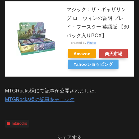
マジック：ザ・ギャザリン
グ ローウィンの昏明 プレ
イ・ブースター 英語版 【30
パック入りBOX】
created by
Rinker
Amazon
楽天市場
Yahooショッピング
MTGRocks様にて記事が公開されました。
MTGRocks様の記事をチェック
mtgrocks
シェアする