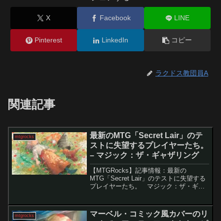
X
Facebook
LINE
Pinterest
LinkedIn
コピー
ラクドス教団員A
関連記事
最新のMTG「Secret Lair」のテ
mtgrocks
ストに失望するプレイヤーたち。
– マジック：ザ・ギャザリング
【MTGRocks】記事情報：最新の
MTG「Secret Lair」のテストに失望する
プレイヤーたち。 マジック：ザ・ギャ
ザリング（MTG）の「Secret Lair」は独
自のメカニズムを持つカードを限定的に
提供することで知られています...
マーベル・コミック風カバーのリ
mtgrocks