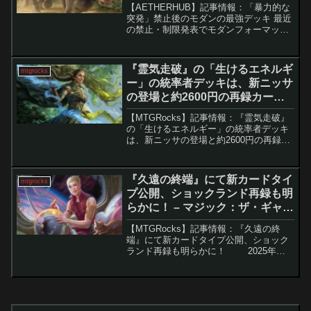
【AETHERHUB】記事情報：「暴力的な
突発」禁止後のモダンの最強デッキ 最近
の禁止・制限発表でモダンフォーマット
から「暴力的な突発」が禁止され、ヴィ
ンテージでは「思案」が制限リストから
外されました。「暴力的な突発」の禁止
『霊気走破』の「生けるエネルギ
mtgrocks
は予想されていた...
ー」の統率者デッキは、新ニッサ
の登場と約2600円の再録カード
を含む。 – マジック：ザ・ギャザ
【MTGRocks】記事情報：『霊気走破』
リング
の「生けるエネルギー」の統率者デッキ
は、新ニッサの登場と約2600円の再録カ
ードを含む。 『霊気走破』の統率
者デッキ「生けるエネルギー」は、エネ
ルギーメカニズムを再び取り入れた強
『久遠の終端』にて新カードタイ
mtgrocks
力...
プ公開、ショックランド再録も明
らかに！ – マジック：ザ・ギャザ
リング
【MTGRocks】記事情報：『久遠の終
端』にて新カードタイプ公開、ショック
ランド再録も明らかに！ 2025年の
MTGラインナップで最後の「純正セッ
ト」となる『久遠の終端』が、ついに
MagicCon: Las Vegasにて本...