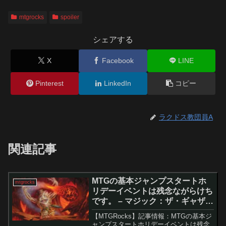
mtgrocks
spoiler
シェアする
X
Facebook
LINE
Pinterest
LinkedIn
コピー
ラクドス教団員A
関連記事
MTGの基本ジャンプスタートホ
mtgrocks
リデーイベントは残念ながらけち
です。 – マジック：ザ・ギャザリ
ング
【MTGRocks】記事情報：MTGの基本ジ
ャンプスタートホリデーイベントは残念