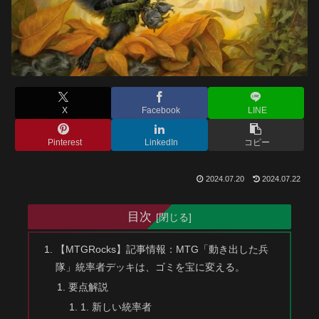
X
Facebook
LINE
Pinterest
LinkedIn
コピー
2024.07.20
2024.07.22
目次
【MTGRocks】記事情報：MTG「動き出した兵
隊」統率者デッキは、ゴミを宝に変える。
要点解説
1. 新しい統率者