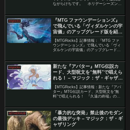
ながらけちです。 ホリデーシーズンを
迎え、カジュアルなマジックを楽しむた
めの『ファウンデーションズ・ジャンプ
スタート』ホリデーイベントが発表され
『MTG ファウンデーションズ』
mtgrocks
ました。し...
で飛んでいる「ヴィダルケンの宇
宙儀」のアップグレード版を紹介
します。 – マジック：ザ・ギャザ
【MTGRocks】記事情報：『MTG ファ
リング
ウンデーションズ』で飛んでいる「ヴィ
ダルケンの宇宙儀」のアップグレード版
を紹介します。 MTGの新セット『ファ
ウンデーションズ』に登場する「ハイフ
ェイのトリックスター」は、既存の強力
新たな『アバター』MTG伝説カ
mtgrocks
カード「ヴィ...
ード、大型呪文を“無料”で唱えら
れる！ – マジック：ザ・ギャザリ
ング
【MTGRocks】記事情報：新たな『アバ
ター』MTG伝説カード、大型呪文を“無
料”で唱えられる！ 『久遠の終端』の正
式発売日を目前に控えた現在、MTGでは
すでに次期セットのスポイラー（先行公
開）が続々と登場しています。今週は
「暴力的な突発」禁止後のモダン
AETHERHUB
『スパイダー...
の最強デッキ – マジック：ザ・ギ
ャザリング