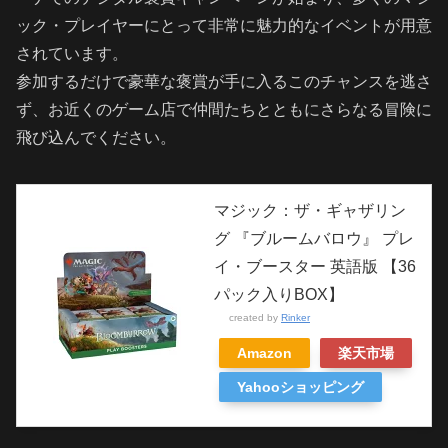
ック・プレイヤーにとって非常に魅力的なイベントが用意
されています。
参加するだけで豪華な褒賞が手に入るこのチャンスを逃さ
ず、お近くのゲーム店で仲間たちとともにさらなる冒険に
飛び込んでください。
マジック：ザ・ギャザリン
グ 『ブルームバロウ』 プレ
イ・ブースター 英語版 【36
パック入りBOX】
created by
Rinker
Amazon
楽天市場
Yahooショッピング