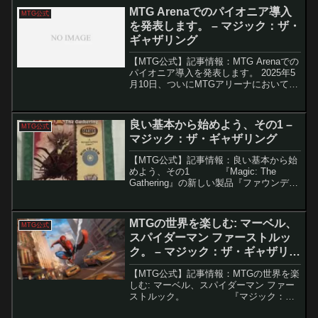
グ報酬、禁止改定の発表など、注目の情
MTG Arenaでのパイオニア導入
MTG公式
報が...
を発表します。 – マジック：ザ・
ギャザリング
【MTG公式】記事情報：MTG Arenaでの
パイオニア導入を発表します。 2025年5
月10日、ついにMTGアリーナにおいてエ
クスプローラーフォーマットが「パイオ
ニア」に正式移行される。この節目を祝
して、同日より「パイオニア・ショーケ
良い基本から始めよう、その1 –
MTG公式
ース...
マジック：ザ・ギャザリング
【MTG公式】記事情報：良い基本から始
めよう、その1 『Magic: The
Gathering』の新しい製品『ファウンデー
ションズ』は、初心者がより簡単にゲー
ムを始められるように設計されたセット
です。今回は『ファウンデ...
MTGの世界を楽しむ: マーベル、
MTG公式
スパイダーマン ファーストルッ
ク。 – マジック：ザ・ギャザリン
グ
【MTG公式】記事情報：MTGの世界を楽
しむ: マーベル、スパイダーマン ファー
ストルック。 『マジック：
ザ・ギャザリング（MTG）』と『マーベ