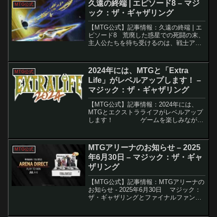
久遠の終端 | エピソード8 – マジ
MTG公式
ック：ザ・ギャザリング
【MTG公式】記事情報：久遠の終端 | エ
ピソード8 荒廃した惑星での死闘の末、
主人公たちを待ち受けるのは、戦士アル
ファレルが持つ「過去を変える石」と、
それを狙う異星人の巨大装甲兵器との追
走劇だった。要点解説緊急脱出劇カヴ
2024年には、MTGと「Extra
MTG公式
（Kav）の追...
Life」がレベルアップします！ –
マジック：ザ・ギャザリング
【MTG公式】記事情報：2024年には、
MTGとエクストラライフがレベルアップ
します！ ゲームを楽しみながら
子供たちの命を救うことができるイベン
ト、「Extra Life」が今年も開催されま
す。このイベントでは、子...
MTGアリーナのお知らせ – 2025
MTG公式
年6月30日 – マジック：ザ・ギャ
ザリング
【MTG公式】記事情報：MTGアリーナの
お知らせ - 2025年6月30日 マジック：
ザ・ギャザリングとファイナルファンタ
ジーのコラボセットが盛り上がる中、
MTGアリーナでは新イベントやランキン