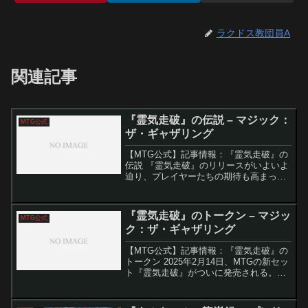
ラクドス教団員A
関連記事
『霊気走破』の伝説 – マジック：
MTG公式
ザ・ギャザリング
【MTG公式】記事情報：『霊気走破』の
伝説 『霊気走破』のリリースがいよいよ
迫り、プレイヤーたちの期待も高まって
いる。本セットの中心には、マルチバー
ス全体を舞台とする壮大なレース「ギラ
プール・グランプリ」があり、10のチー
『霊気走破』のトークン – マジッ
MTG公式
ムが神秘的な「霊気...
ク：ザ・ギャザリング
【MTG公式】記事情報：『霊気走破』の
トークン 2025年2月14日、MTGの新セッ
ト『霊気走破』がついに発売される。こ
のセットには美しいフルアート仕様のト
ークンが多数収録されており、ゲームの
臨場感を一層高める要素となっている。