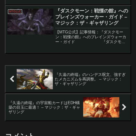
ャラクターたちが、マジック：ザ・ギャ
ザリングの統率者戦フォーマットに参戦
『ダスクモーン：戦慄の館』への
MTG公式
しま...
プレインズウォーカー・ガイド –
マジック：ザ・ギャザリング
【MTG公式】記事情報：『ダスクモー
ン：戦慄の館』へのプレインズウォーカ
ー・ガイド 『ダスクモー
ン：戦慄の館』は、恐怖と絶望が支配す
る新たなプレイン「ダスクモーン」を舞
台にしたセットです。このプレイ...
『久遠の終端』のハンデス呪文、強すぎ
たメカニズムを再調整。 – マジック：
ザ・ギャザリング
『久遠の終端』の宇宙船カードはEDH構
築の目玉に最適！ – マジック：ザ・ギャ
ザリング