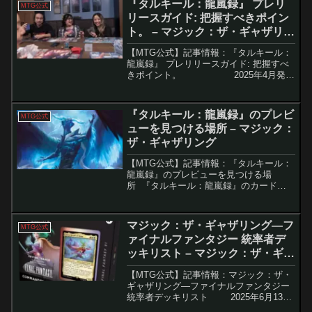
『タルキール：龍嵐録』 プレリ
MTG公式
特に、レース...
リースガイド: 把握すべきポイン
ト。 – マジック：ザ・ギャザリン
グ
【MTG公式】記事情報：『タルキール：
龍嵐録』 プレリリースガイド: 把握すべ
きポイント。 2025年4月発売
予定の『タルキール：龍嵐録』は、人気
次元タルキールへの帰還をテーマにした
マジック最新セット。4...
『タルキール：龍嵐録』のプレビ
MTG公式
ューを見つける場所 – マジック：
ザ・ギャザリング
【MTG公式】記事情報：『タルキール：
龍嵐録』のプレビューを見つける場
所 『タルキール：龍嵐録』のカードプ
レビューが3月18日にスタートし、世界
中のプレイヤーの期待が高まっていま
す。セットにはドラゴンや復活した氏
マジック：ザ・ギャザリング—フ
MTG公式
族、多元宇宙を揺るがす嵐が...
ァイナルファンタジー 統率者デ
ッキリスト – マジック：ザ・ギャ
ザリング
【MTG公式】記事情報：マジック：ザ・
ギャザリング—ファイナルファンタジー
統率者デッキリスト 2025年6月13
日、ファイナルファンタジーの伝説的キ