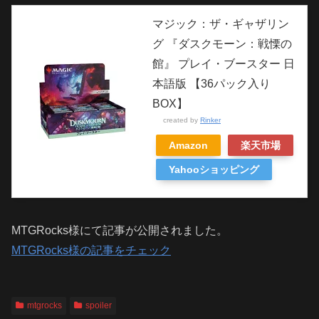
マジック：ザ・ギャザリン
グ 『ダスクモーン：戦慄の
館』 プレイ・ブースター 日
本語版 【36パック入り
BOX】
created by
Rinker
Amazon
楽天市場
Yahooショッピング
MTGRocks様にて記事が公開されました。
MTGRocks様の記事をチェック
mtgrocks
spoiler