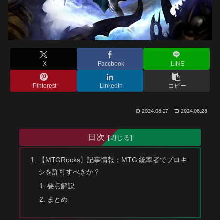
X
Facebook
LINE
Pinterest
LinkedIn
コピー
2024.08.27
2024.08.28
目次
【MTGRocks】記事情報：MTG 統率者でプロキ
シを許可すべきか？
要点解説
まとめ