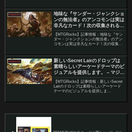
ヒーローズ』統率者デッキ「最後はドゥ
ームが勝つ」の全容と注目カード『マー
ベル スーパー・ヒーローズ』の統率者デ
地味な『サンダー・ジャンクショ
mtgrocks
ッキ「最後は...
ンの無法者』のアンコモンは実は
非凡なカード！次の収集されるカ
ードになるかも！ – マジック：
【MTGRocks】記事情報：地味な『サン
ザ・ギャザリング
ダー・ジャンクションの無法者』のアン
コモンは実は非凡なカード！次の収集さ
れるカードになるかも！ 最近のMagic:
the Gatheringのセットから大きなインパ
クトを与えるのは、必ずし...
新しいSecret Lairのドロップは
mtgrocks
素晴らしいアーケードテーマのビ
ジュアルを提供します。 – マジッ
ク：ザ・ギャザリング
【MTGRocks】記事情報：新しいSecret
Lairのドロップは素晴らしいアーケード
テーマのビジュアルを提供しま
す。 『マジック：ザ・ギャザリング
（MTG）』の最新セット『霊気走破』の
スポイラーシーズンが終了し、新たなプ
ロモ...