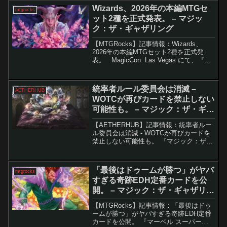
光真珠の麒麟」。一見すると地味なアン
Wizards、2026年の本編MTGセ
mtgrocks
コモンですが、現行...
ット2種を正式発表。 – マジッ
ク：ザ・ギャザリング
【MTGRocks】記事情報：Wizards、
2026年の本編MTGセット2種を正式発
表。 MagicCon: Las Vegas にて、『久
遠の終端』関連の情報に加え、2026年に
予定されているMTGの新セットやイベン
ト情報が発表され...
統率者ルール委員会は消滅 –
AETHERHUB
WOTCが再びカードを禁止しない
可能性も。 – マジック：ザ・ギャ
ザリング
【AETHERHUB】記事情報：統率者ルー
ル委員会は消滅 - WOTCが再びカードを
禁止しない可能性も。 『マジック：ザ・
ギャザリング』（MTG）における統率者
（EDH）フォーマットが、大きな変革の
時を迎えています。最近、「宝石の睡
「最後はドゥームが勝つ」がヤバ
mtgrocks
蓮」と「...
すぎる奇跡EDH定番カードを公
開。 – マジック：ザ・ギャザリン
グ
【MTGRocks】記事情報：「最後はドゥ
ームが勝つ」がヤバすぎる奇跡EDH定番
カードを公開。 『マーベル スーパー・