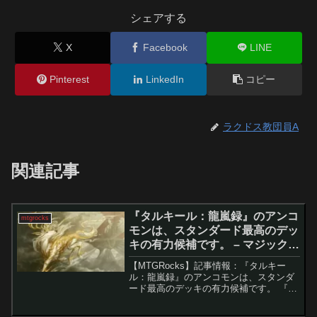
シェアする
X
Facebook
LINE
Pinterest
LinkedIn
コピー
ラクドス教団員A
関連記事
『タルキール：龍嵐録』のアンコ
mtgrocks
モンは、スタンダード最高のデッ
キの有力候補です。 – マジック：
ザ・ギャザリング
【MTGRocks】記事情報：『タルキー
ル：龍嵐録』のアンコモンは、スタンダ
ード最高のデッキの有力候補です。 『タ
ルキール：龍嵐録』のカード公開が終盤
を迎える中、注目を集めているのが「陽