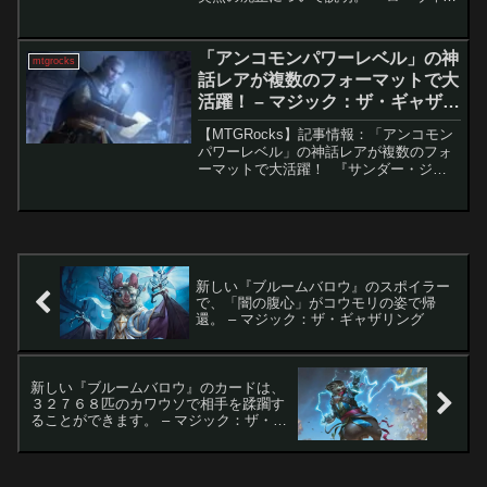
の昏明』のプレリリースイベントは、セ
ット自体への評価は高い一方で、プロモ
カードの不備や仕様変更が原因で、多く
「アンコモンパワーレベル」の神
mtgrocks
のプレイヤーに...
話レアが複数のフォーマットで大
活躍！ – マジック：ザ・ギャザリ
ング
【MTGRocks】記事情報：「アンコモン
パワーレベル」の神話レアが複数のフォ
ーマットで大活躍！ 『サンダー・ジャ
ンクションの無法者』のサブセット「ビ
ックスコア」の評価は、プレイヤーの間
で多くの議論を呼んでいます。このセッ
トに含まれるすべ...
新しい『ブルームバロウ』のスポイラー
で、「闇の腹心」がコウモリの姿で帰
還。 – マジック：ザ・ギャザリング
新しい『ブルームバロウ』のカードは、
３２７６８匹のカワウソで相手を蹂躙す
ることができます。 – マジック：ザ・ギ
ャザリング