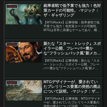
ベル スーパー・ヒーローズ」の統率者デ
統率者戦で低予算でも強力！色対
mtgrocks
ッキ全4種...
策カードの可能性。 -マジック：
ザ・ギャザリング
【MTGRocks】記事情報：統率者戦で低
予算でも強力！色対策カードの可能性。
MTGは非常に高価なゲームであり、構築
済みデッキの平均価格は数万円に達しま
す。特に統率者戦では、1枚で数万円する
カードも珍しくありません。しかし、予
新たな『スター・トレック』スポ
mtgrocks
算を抑えつつ...
イラー公開、フレーバー豊か
な“フラッシュバック風”新メカニ
ズムを披露。- マジック：ザ・ギ
【MTGRocks】記事情報：新たな『スタ
ャザリング
ー・トレック』スポイラー公開、フレー
バー豊かな“フラッシュバック風”新メカ
ニズムを披露。 『スター・トレック』セ
ットの新要素と公開カードの概要「Trek
to Vegas」コンベンションにおいて、
MTGデザイナーが、愛されてい
mtgrocks
今...
たプレリリース要素の突然の廃止
について説明。 -マジック：ザ・
ギャザリング
【MTGRocks】記事情報：MTGデザイナ
ーが、愛されていたプレリリース要素の
突然の廃止について説明。 『ローウィン