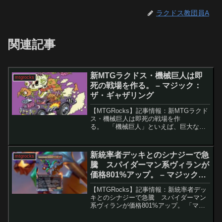
ラクドス教団員A
関連記事
新MTGラクドス・機械巨人は即
mtgrocks
死の戦場を作る。 – マジック：
ザ・ギャザリング
【MTGRocks】記事情報：新MTGラクド
ス・機械巨人は即死の戦場を作
る。 「機械巨人」といえば、巨大なア
ーティファクト・クリーチャーと強力な
戦場効果を兼ね備えたシリーズとして知
られている。初登場はカラデシュ（現在
新統率者デッキとのシナジーで急
mtgrocks
のアヴィシュカー）で...
騰 スパイダーマン系ヴィランが
価格801%アップ。 – マジック：
ザ・ギャザリング
【MTGRocks】記事情報：新統率者デッ
キとのシナジーで急騰 スパイダーマン
系ヴィランが価格801%アップ。 「マー
ベル スーパー・ヒーローズ」の統率者デ
ッキ公開に伴うカード価格の高騰「マー