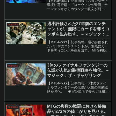
【MTGRocks】記事情報：スタンダード
環境に再登場！『ローウィンの昏明』テ
ーマデッキからカウンター呪文が判
明。 『ローウィンの昏明』では、新規
プレイヤーがスタンダードに入りやすい
ように設計された「海賊」と「天使」の2
過小評価された27年前のエンチ
mtgrocks
種類のテーマデ...
ャントが、無限にカードを奪うコ
ンボを生み出す。 – マジック：
ザ・ギャザリング
【MTGRocks】記事情報：過小評価され
た27年前のエンチャントが、無限にカー
ドを奪うコンボを生み出す。 MTG初期に
登場した「逢魔が辻」は、長い年月の中
で忘れられたカードの一つだ。しかし、
特定の統率者や墓地ギミックと組み合わ
3体のファイナルファンタジーの
mtgrocks
せることで、...
伝説が人気の装備戦略を強化。 –
マジック：ザ・ギャザリング
【MTGRocks】記事情報：3体のファイ
ナルファンタジーの伝説が人気の装備戦
略を強化。 モダン環境で長らく猛威を
振るってきた「ハンマータイム」デッキ
が、ついにパイオニアでも注目を集め始
めました。鍵となったのは、『ファイナ
MTGの複数の戦闘における装備
mtgrocks
ルファンタジ...
品が273％の値上がりを見せる。