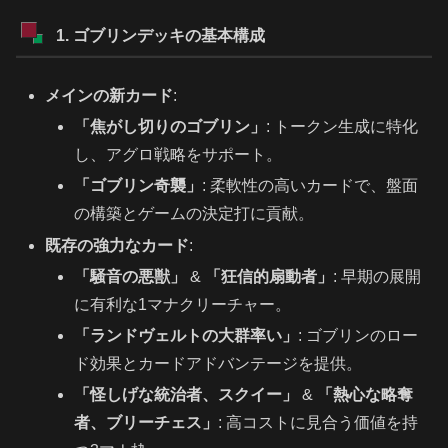
1. ゴブリンデッキの基本構成
メインの新カード
:
「焦がし切りのゴブリン」
: トークン生成に特化
し、アグロ戦略をサポート。
「ゴブリン奇襲」
: 柔軟性の高いカードで、盤面
の構築とゲームの決定打に貢献。
既存の強力なカード
:
「騒音の悪獣」
&
「狂信的扇動者」
: 早期の展開
に有利な1マナクリーチャー。
「ランドヴェルトの大群率い」
: ゴブリンのロー
ド効果とカードアドバンテージを提供。
「怪しげな統治者、スクイー」
&
「熱心な略奪
者、ブリーチェス」
: 高コストに見合う価値を持