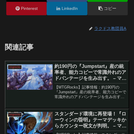
Pinterest
LinkedIn
コピー
ラクドス教団員A
関連記事
約190円の『Jumpstart』産の統
mtgrocks
率者、能力コピーで常識外れのア
ドバンテージを生み出す。 – マジ
ック：ザ・ギャザリング
【MTGRocks】記事情報：約190円の
『Jumpstart』産の統率者、能力コピーで
常識外れのアドバンテージを生み出す。
統率者戦では、継続的にアドバンテージ
を稼げるかどうかが勝敗を大きく左右す
る。しかしボロス（赤白）は消耗戦に弱
スタンダード環境に再登場！『ロ
mtgrocks
い色の...
ーウィンの昏明』テーマデッキか
らカウンター呪文が判明。 – マジ
ック：ザ・ギャザリング