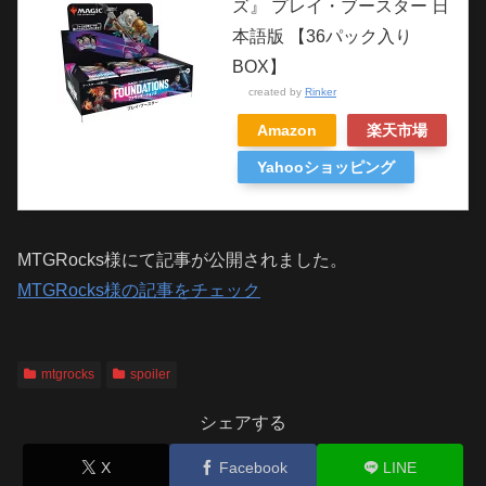
ズ』 プレイ・ブースター 日
本語版 【36パック入り
BOX】
created by
Rinker
Amazon
楽天市場
Yahooショッピング
MTGRocks様にて記事が公開されました。
MTGRocks様の記事をチェック
mtgrocks
spoiler
シェアする
X
Facebook
LINE