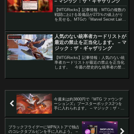
– マジック：ザ・ギャザリング
【MTGRocks】記事情報：MTGの複数の
戦闘における装備品が273％の値上がり
を見せる。MTGの『Marvel Secret Lair』
シリーズが市場を賑わせる中、新たなカ
ードが注目されています。その中でも、
「Captain Ameri...
人気のない統率者カードリストが
mtgrocks
最近の禁止を正当化します。 – マ
ジック：ザ・ギャザリング
【MTGRocks】記事情報：人気のない統
率者カードリストが最近の禁止を正当化
します。 今週の歴史的な統率者の禁止
騒動の中で、ゲームの楽しさを忘れずに
保つことが重要です。そんな中、
EDHRecの「Salt Scale rankings...
今週末は約3800円で『MTG ファウンデ
ーションズ』ブースターボックス2つを
手に入れられます。 – マジック：ザ・ギ
ャザリング
ブラックフライデーにWPNストアで独占
のコレクタブルピンを手に入れよう。 –