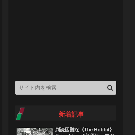
新着記事
判読困難な《The Hobbit》