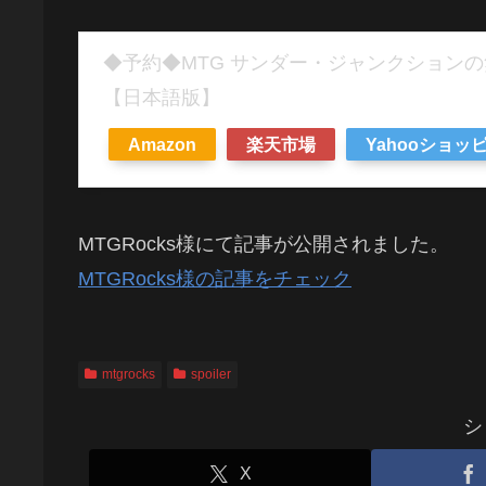
◆予約◆MTG サンダー・ジャンクション
【日本語版】
Amazon
楽天市場
Yahooショッ
MTGRocks様にて記事が公開されました。
MTGRocks様の記事をチェック
mtgrocks
spoiler
シ
X