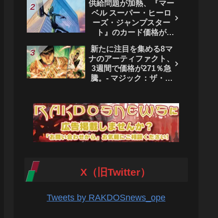
供給問題が加熱、『マー
ベル スーパー・ヒーロ
ーズ・ジャンプスター
ト』のカード価格が
4444％急騰。 - マジッ
新たに注目を集める8マ
ク：ザ・ギャザリング
ナのアーティファクト、
3週間で価格が271％急
騰。- マジック：ザ・ギ
ャザリング
X（旧Twitter）
Tweets by RAKDOSnews_ope