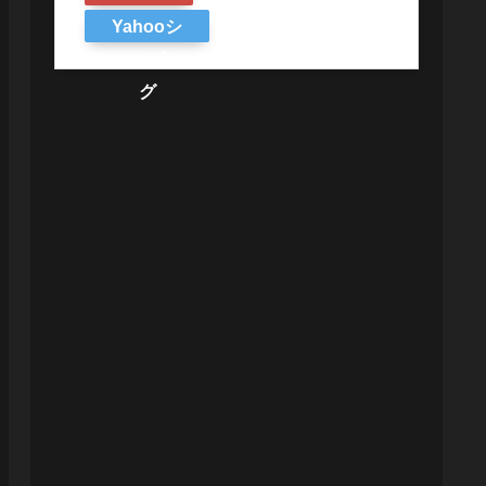
Yahooシ
ョッピン
グ