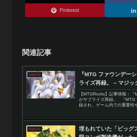
Pinterest
関連記事
『MTG ファウンデー
mtgrocks
ライズ再録。 – マジ
【MTGRocks】記事情報：
がサプライズ再録。 『MTG
録され、ゲーム内での重要性や
埋もれていた「ビッグ
mtgrocks