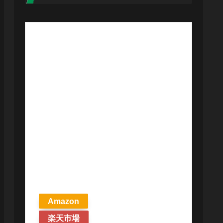
【予約商品
2026年4月24日
発売予定】 マ
ジック ザ・ギ
ャザリング ス
トリクスヘイ
ヴンの秘密 統
率者デッキ プ
リズマリの技
巧 英語版 MTG
Amazon
楽天市場