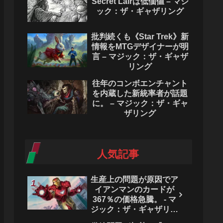
Secret Lairは低価値 – マジ
ック：ザ・ギャザリング
批判続くも《Star Trek》新
情報をMTGデザイナーが明
言 – マジック：ザ・ギャザ
リング
往年のコンボエンチャント
を内蔵した新統率者が話題
に。 – マジック：ザ・ギャ
ザリング
人気記事
生産上の問題が原因でア
イアンマンのカードが
367％の価格急騰。 - マ
ジック：ザ・ギャザリン
グ