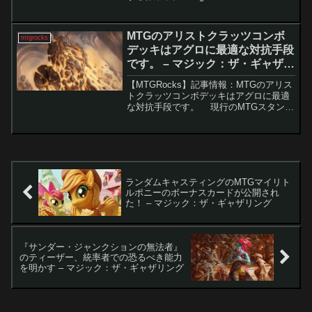
Gathering（MTG）では、ブースターパッ
クを開ける楽しみの一つは、魅力的なカ
ードを見つけることです。しかし、これ
MTGのアリストクラッツコンボ
mtgrocks
と同...
デッキはアグロに最適な対抗手段
です。 – マジック：ザ・ギャザリ
ング
【MTGRocks】記事情報：MTGのアリス
トクラッツコンボデッキはアグロに最適
な対抗手段です。 現行のMTGスタンダ
ード環境で猛威を振るうアグロデッキに
対抗する、新たなデッキ「オルゾフ・過
去立たせコンボ」が注目を集めていま
す。ライフ...
ランダムキャスティングのMTGマイリト
ルポニーのボーナスカードが公開され
た！ – マジック：ザ・ギャザリング
『サンダー・ジャンクションの無法者』
のティーザー、統率者での恐るべき能力
を明かす – マジック：ザ・ギャザリング