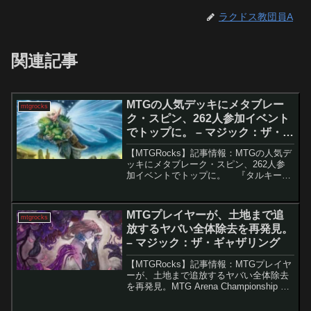
ラクドス教団員A
関連記事
MTGの人気デッキにメタブレー
mtgrocks
ク・スピン、262人参加イベント
でトップに。 – マジック：ザ・ギ
ャザリング
【MTGRocks】記事情報：MTGの人気デ
ッキにメタブレーク・スピン、262人参
加イベントでトップに。 『タルキー
ル：龍嵐録』発売以降、スタンダード環
境で猛威を振るっているのが「コーリ鋼
の短刀」を中心としたイゼット・果敢。
MTGプレイヤーが、土地まで追
mtgrocks
しかし、そ...
放するヤバい全体除去を再発見。
– マジック：ザ・ギャザリング
【MTGRocks】記事情報：MTGプレイヤ
ーが、土地まで追放するヤバい全体除去
を再発見。MTG Arena Championship 11
での「死人に口無し」の衝撃的なプレイ
MTG Arena Championship 11にて、「デ