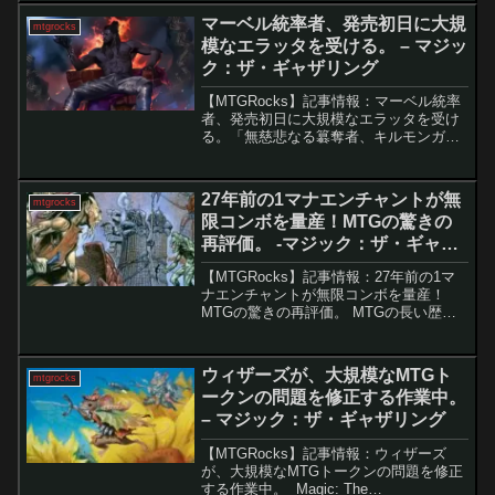
ィミ...
マーベル統率者、発売初日に大規
mtgrocks
模なエラッタを受ける。 – マジッ
ク：ザ・ギャザリング
【MTGRocks】記事情報：マーベル統率
者、発売初日に大規模なエラッタを受け
る。「無慈悲なる簒奪者、キルモンガ
ー」への機能的エラッタ適用Wizards of
the Coastは、構築済みデッキ「最後はド
ゥームが勝つ」に収録される「無慈悲...
27年前の1マナエンチャントが無
mtgrocks
限コンボを量産！MTGの驚きの
再評価。 -マジック：ザ・ギャザ
リング
【MTGRocks】記事情報：27年前の1マ
ナエンチャントが無限コンボを量産！
MTGの驚きの再評価。 MTGの長い歴史
の中で、過去には使い道が少なかったカ
ードが、時を経て強力な選択肢になるこ
とがあります。その代表例が「偵察」。
ウィザーズが、大規模なMTGト
mtgrocks
この1マナのエ...
ークンの問題を修正する作業中。
– マジック：ザ・ギャザリング
【MTGRocks】記事情報：ウィザーズ
が、大規模なMTGトークンの問題を修正
する作業中。 Magic: The